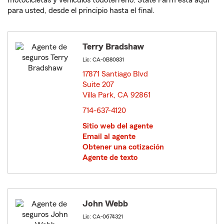
motocicletas y vehículos todoterreno. State Farm está aquí
para usted, desde el principio hasta el final.
Terry Bradshaw
Lic: CA-0B80831
17871 Santiago Blvd
Suite 207
Villa Park, CA 92861
opens in new window
714-637-4120
Sitio web del agente
Email al agente
Obtener una cotización
Agente de texto
John Webb
Lic: CA-0674321