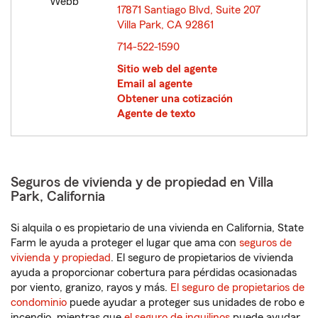
17871 Santiago Blvd, Suite 207
Villa Park, CA 92861
opens in new window
714-522-1590
Sitio web del agente
Email al agente
Obtener una cotización
Agente de texto
Seguros de vivienda y de propiedad en Villa
Park, California
Si alquila o es propietario de una vivienda en California, State
Farm le ayuda a proteger el lugar que ama con
seguros de
vivienda y propiedad
. El seguro de propietarios de vivienda
ayuda a proporcionar cobertura para pérdidas ocasionadas
por viento, granizo, rayos y más.
El seguro de propietarios de
condominio
puede ayudar a proteger sus unidades de robo e
incendio, mientras que
el seguro de inquilinos
puede ayudar