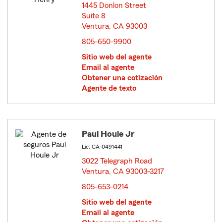
1445 Donlon Street
Suite 8
Ventura, CA 93003
opens in new window
805-650-9900
Sitio web del agente
Email al agente
Obtener una cotización
Agente de texto
Paul Houle Jr
Lic: CA-0491441
3022 Telegraph Road
Ventura, CA 93003-3217
opens in new window
805-653-0214
Sitio web del agente
Email al agente