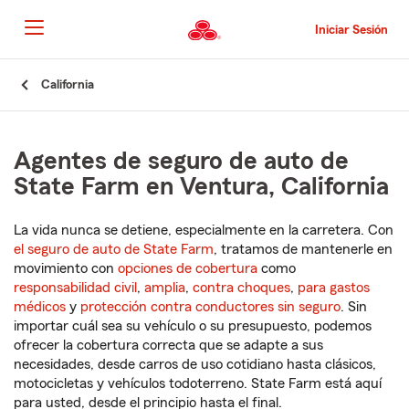
Pasar
al
Iniciar Sesión
contenido
principal
Comienzo
California
del
contenido
principal
Agentes de seguro de auto de
State Farm en Ventura, California
La vida nunca se detiene, especialmente en la carretera. Con
el seguro de auto de State Farm
, tratamos de mantenerle en
movimiento con
opciones de cobertura
como
responsabilidad civil
,
amplia
,
contra choques
,
para gastos
médicos
y
protección contra conductores sin seguro
. Sin
importar cuál sea su vehículo o su presupuesto, podemos
ofrecer la cobertura correcta que se adapte a sus
necesidades, desde carros de uso cotidiano hasta clásicos,
motocicletas y vehículos todoterreno. State Farm está aquí
para usted, desde el principio hasta el final.