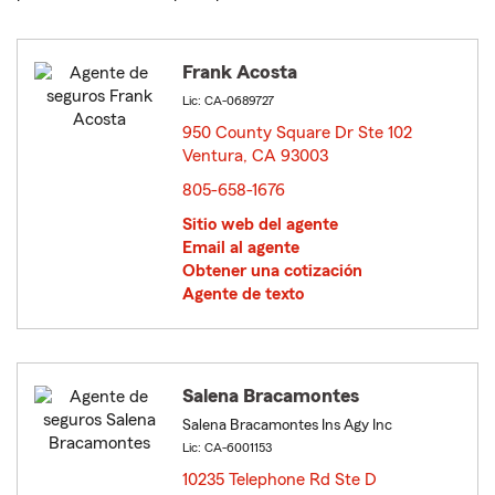
Frank Acosta
Lic: CA-0689727
950 County Square Dr Ste 102
Ventura, CA 93003
opens in new window
805-658-1676
Sitio web del agente
Email al agente
Obtener una cotización
Agente de texto
Salena Bracamontes
Salena Bracamontes Ins Agy Inc
Lic: CA-6001153
10235 Telephone Rd Ste D