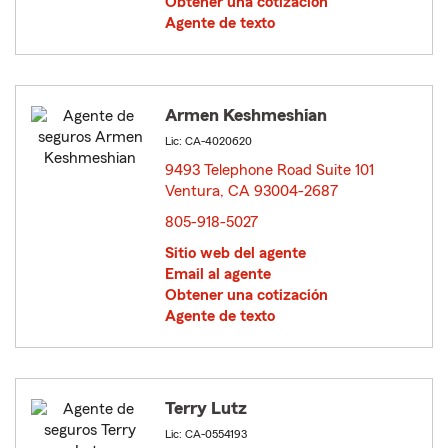
Obtener una cotización
Agente de texto
Armen Keshmeshian
Lic: CA-4020620
9493 Telephone Road Suite 101
Ventura, CA 93004-2687
opens in new window
805-918-5027
Sitio web del agente
Email al agente
Obtener una cotización
Agente de texto
Terry Lutz
Lic: CA-0554193