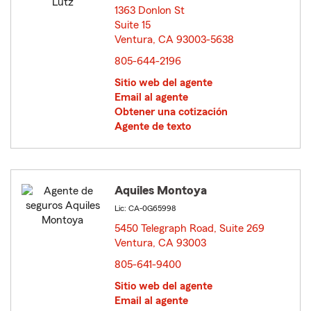
1363 Donlon St
Suite 15
Ventura, CA 93003-5638
opens in new window
805-644-2196
Sitio web del agente
Email al agente
Obtener una cotización
Agente de texto
Aquiles Montoya
Lic: CA-0G65998
5450 Telegraph Road, Suite 269
Ventura, CA 93003
opens in new window
805-641-9400
Sitio web del agente
Email al agente