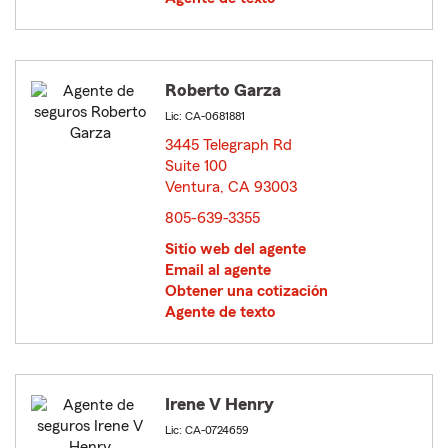
Roberto Garza
Lic: CA-0681881
3445 Telegraph Rd
Suite 100
Ventura, CA 93003
opens in new window
805-639-3355
Sitio web del agente
Email al agente
Obtener una cotización
Agente de texto
Irene V Henry
Lic: CA-0724659