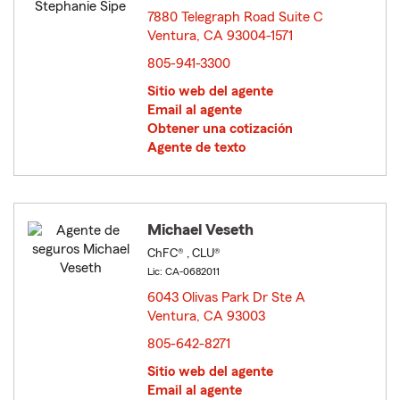
7880 Telegraph Road Suite C
Ventura, CA 93004-1571
opens in new window
805-941-3300
Sitio web del agente
Email al agente
Obtener una cotización
Agente de texto
Michael Veseth
ChFC® , CLU®
Lic: CA-0682011
6043 Olivas Park Dr Ste A
Ventura, CA 93003
opens in new window
805-642-8271
Sitio web del agente
Email al agente