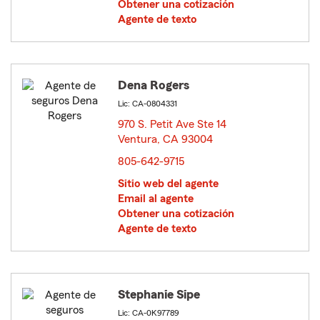
Obtener una cotización
Agente de texto
Dena Rogers
Lic: CA-0804331
970 S. Petit Ave Ste 14
Ventura, CA 93004
opens in new window
805-642-9715
Sitio web del agente
Email al agente
Obtener una cotización
Agente de texto
Stephanie Sipe
Lic: CA-0K97789