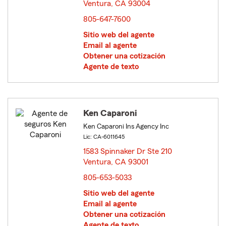
Ventura, CA 93004
opens in new window
805-647-7600
Sitio web del agente
Email al agente
Obtener una cotización
Agente de texto
Ken Caparoni
Ken Caparoni Ins Agency Inc
Lic: CA-6011645
1583 Spinnaker Dr Ste 210
Ventura, CA 93001
opens in new window
805-653-5033
Sitio web del agente
Email al agente
Obtener una cotización
Agente de texto