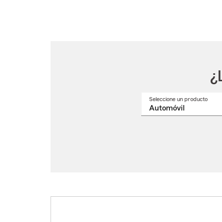
¿
Seleccione un producto
Selec
un
nomb
de
produ
del
menú
despl