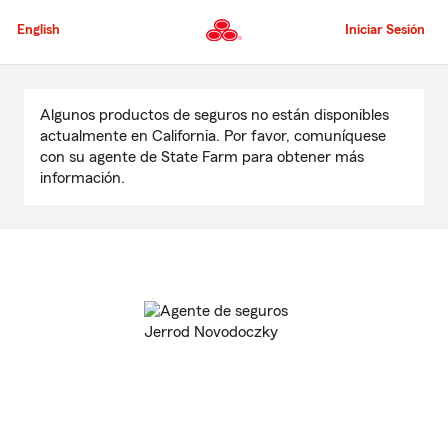
Pasar
al
English
Iniciar Sesión
contenido
principal
Comienzo
del
Algunos productos de seguros no están disponibles
contenido
actualmente en California. Por favor, comuníquese
principal
con su agente de State Farm para obtener más
información.