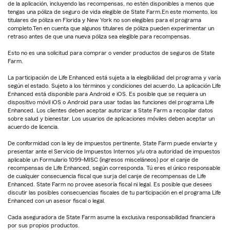
de la aplicación, incluyendo las recompensas, no estén disponibles a menos que
tengas una póliza de seguro de vida elegible de State Farm.En este momento, los
titulares de póliza en Florida y New York no son elegibles para el programa
completo.Ten en cuenta que algunos titulares de póliza pueden experimentar un
retraso antes de que una nueva póliza sea elegible para recompensas.
Esto no es una solicitud para comprar o vender productos de seguros de State
Farm.
La participación de Life Enhanced está sujeta a la elegibilidad del programa y varía
según el estado. Sujeto a los términos y condiciones del acuerdo. La aplicación Life
Enhanced está disponible para Android e iOS. Es posible que se requiera un
dispositivo móvil iOS o Android para usar todas las funciones del programa Life
Enhanced. Los clientes deben aceptar autorizar a State Farm a recopilar datos
sobre salud y bienestar. Los usuarios de aplicaciones móviles deben aceptar un
acuerdo de licencia.
De conformidad con la ley de impuestos pertinente, State Farm puede enviarte y
presentar ante el Servicio de Impuestos Internos y/u otra autoridad de impuestos
aplicable un Formulario 1099-MISC (ingresos misceláneos) por el canje de
recompensas de Life Enhanced, según corresponda. Tú eres el único responsable
de cualquier consecuencia fiscal que surja del canje de recompensas de Life
Enhanced. State Farm no provee asesoría fiscal ni legal. Es posible que desees
discutir las posibles consecuencias fiscales de tu participación en el programa Life
Enhanced con un asesor fiscal o legal.
Cada aseguradora de State Farm asume la exclusiva responsabilidad financiera
por sus propios productos.