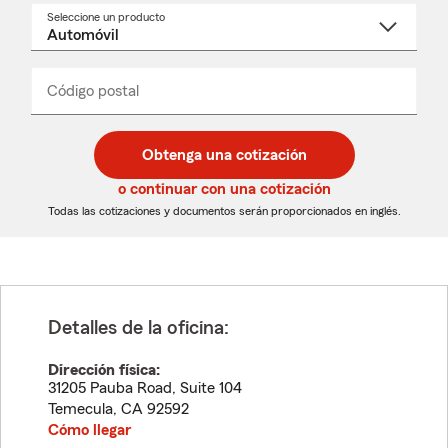
Seleccione un producto
Seleccione
un
nombre
de
producto
del
Código postal
Ingresa
Ingresa
_____
menú
un
un
desplegable
código
código
postal
postal
Obtenga una cotización
de
de
5
5
o continuar con una cotización
dígitos
dígitos
Todas las cotizaciones y documentos serán proporcionados en inglés.
Detalles de la oficina:
Dirección física:
31205 Pauba Road, Suite 104
Temecula
,
CA
92592
Cómo llegar