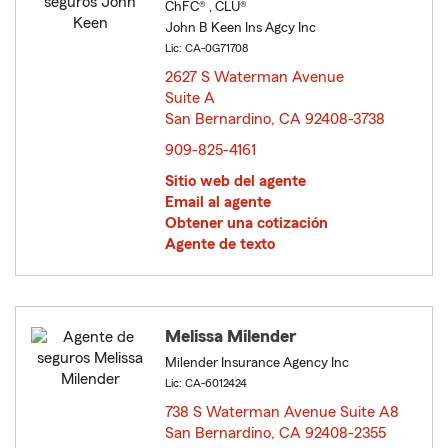
ChFC® , CLU®
John B Keen Ins Agcy Inc
Lic: CA-0G71708
2627 S Waterman Avenue
Suite A
San Bernardino, CA 92408-3738
opens in new window
909-825-4161
Sitio web del agente
Email al agente
Obtener una cotización
Agente de texto
Melissa Milender
Milender Insurance Agency Inc
Lic: CA-6012424
738 S Waterman Avenue Suite A8
San Bernardino, CA 92408-2355
opens in new window