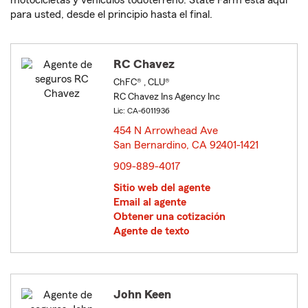
motocicletas y vehículos todoterreno. State Farm está aquí
para usted, desde el principio hasta el final.
RC Chavez
ChFC® , CLU®
RC Chavez Ins Agency Inc
Lic: CA-6011936
454 N Arrowhead Ave
San Bernardino, CA 92401-1421
opens in new window
909-889-4017
Sitio web del agente
Email al agente
Obtener una cotización
Agente de texto
John Keen