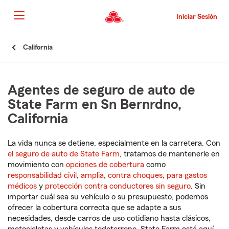
Pasar
al
Iniciar Sesión
contenido
principal
Comienzo
California
del
contenido
principal
Agentes de seguro de auto de
State Farm en Sn Bernrdno,
California
La vida nunca se detiene, especialmente en la carretera. Con
el seguro de auto de State Farm
, tratamos de mantenerle en
movimiento con
opciones de cobertura
como
responsabilidad civil
,
amplia
,
contra choques
,
para gastos
médicos
y
protección contra conductores sin seguro
. Sin
importar cuál sea su vehículo o su presupuesto, podemos
ofrecer la cobertura correcta que se adapte a sus
necesidades, desde carros de uso cotidiano hasta clásicos,