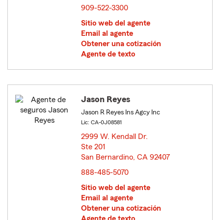
909-522-3300
Sitio web del agente
Email al agente
Obtener una cotización
Agente de texto
Jason Reyes
Jason R Reyes Ins Agcy Inc
Lic: CA-0J08581
2999 W. Kendall Dr.
Ste 201
San Bernardino, CA 92407
opens in new window
888-485-5070
Sitio web del agente
Email al agente
Obtener una cotización
Agente de texto