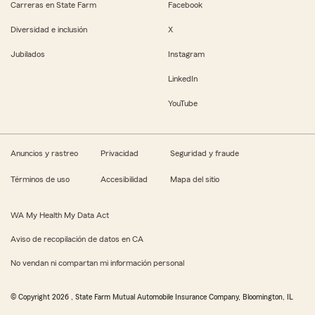
Carreras en State Farm
Facebook
Diversidad e inclusión
X
Jubilados
Instagram
LinkedIn
YouTube
Anuncios y rastreo
Privacidad
Seguridad y fraude
Términos de uso
Accesibilidad
Mapa del sitio
WA My Health My Data Act
Aviso de recopilación de datos en CA
No vendan ni compartan mi información personal
© Copyright
2026
, State Farm Mutual Automobile Insurance Company, Bloomington, IL