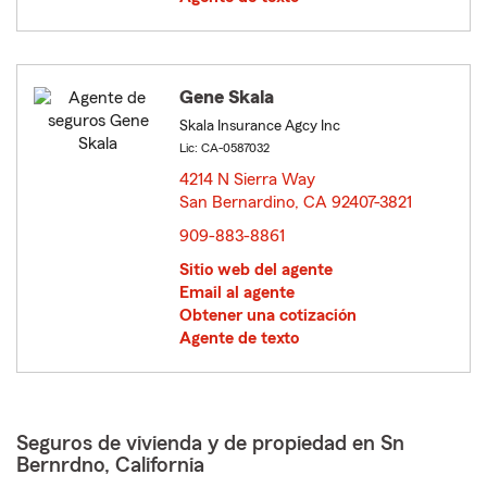
Gene Skala
Skala Insurance Agcy Inc
Lic: CA-0587032
4214 N Sierra Way
San Bernardino, CA 92407-3821
opens in new window
909-883-8861
Sitio web del agente
Email al agente
Obtener una cotización
Agente de texto
Seguros de vivienda y de propiedad en Sn
Bernrdno, California