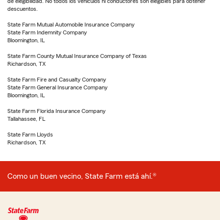
de elegibilidad. No todos los vehículos ni conductores son elegibles para obtener
descuentos.
State Farm Mutual Automobile Insurance Company
State Farm Indemnity Company
Bloomington, IL
State Farm County Mutual Insurance Company of Texas
Richardson, TX
State Farm Fire and Casualty Company
State Farm General Insurance Company
Bloomington, IL
State Farm Florida Insurance Company
Tallahassee, FL
State Farm Lloyds
Richardson, TX
Como un buen vecino, State Farm está ahí.®