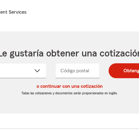
ent Services
Le gustaría obtener una cotizació
cione
Código postal
Ingresa
Ingresa
Obteng
_____
un
un
re
código
código
cto
o continuar con una cotización
postal
postal
de
de
Todas las cotizaciones y documentos serán proporcionados en inglés.
egable
5
5
dígitos
dígitos