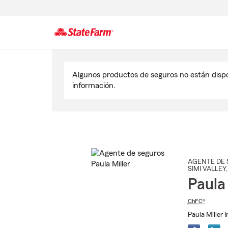
Comienzo
del
Algunos productos de seguros no están disp
contenido
información.
principal
AGENTE DE 
SIMI VALLEY
Paula 
ChFC®
Paula Miller 