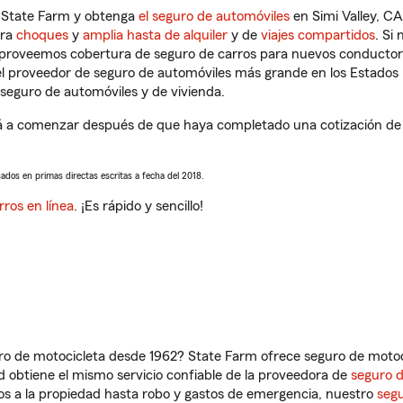
n State Farm y obtenga
el seguro de automóviles
en Simi Valley, CA
tra
choques
y
amplia hasta de alquiler
y de
viajes compartidos
. Si
s proveemos cobertura de seguro de carros para nuevos conductores
l proveedor de seguro de automóviles más grande en los Estados
seguro de automóviles y de vivienda.
ará a comenzar después de que haya completado una cotización de s
sados en primas directas escritas a fecha del 2018.
rros en línea
. ¡Es rápido y sencillo!
ro de motocicleta desde 1962? State Farm ofrece seguro de motoci
 obtiene el mismo servicio confiable de la proveedora de
seguro 
os a la propiedad hasta robo y gastos de emergencia, nuestro
segu