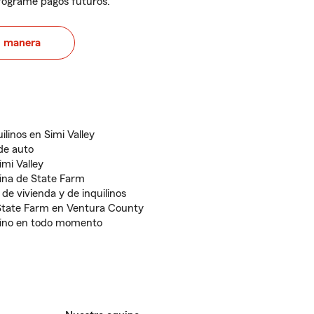
programe pagos futuros.
u manera
ilinos en Simi Valley
de auto
imi Valley
ina de State Farm
de vivienda y de inquilinos
State Farm en Ventura County
ecino en todo momento