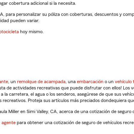
gar cobertura adicional si la necesita.
, CA, para personalizar su póliza con coberturas, descuentos y co
ilidad pueden variar.
tocicleta
hoy mismo.
ante
, un
remolque de acampada
, una
embarcación
o un
vehículo 
ista de actividades recreativas que puede disfrutar con ellos! Los 
a la carretera, el agua o los senderos, asegúrese de que sus vehí
 recreativos. Proteja sus artículos más preciados dondequiera qu
a Miller en Simi Valley, CA, acerca de una cotización de seguro d
n agente
para obtener una cotización de seguro de vehículos recre