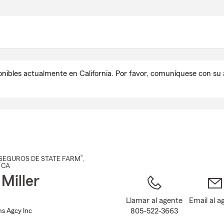
Pasar
al
contenido
principal
onibles actualmente en California. Por favor, comuníquese con s
®
SEGUROS DE STATE FARM
,
, CA
Miller
Llamar al agente
Email al a
805-522-3663
Ins Agcy Inc