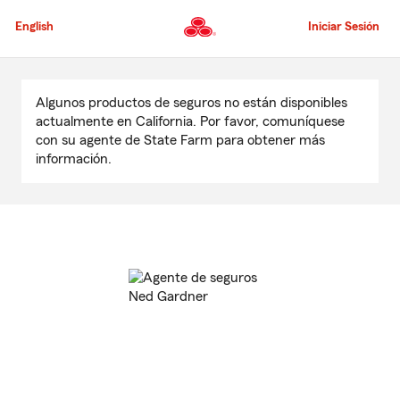
Pasar
al
English
Iniciar Sesión
contenido
principal
Comienzo
del
Algunos productos de seguros no están disponibles
contenido
actualmente en California. Por favor, comuníquese
principal
con su agente de State Farm para obtener más
información.