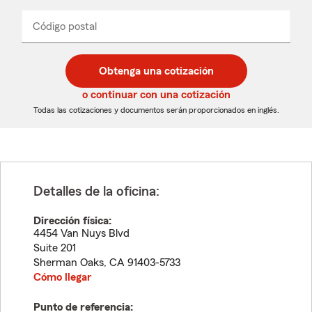
de
producto
del
Código postal
Ingresa
Ingresa
_____
menú
un
un
desplegable
código
código
postal
postal
Obtenga una cotización
de
de
5
5
o continuar con una cotización
dígitos
dígitos
Todas las cotizaciones y documentos serán proporcionados en inglés.
Detalles de la oficina:
Dirección física:
4454 Van Nuys Blvd
Suite 201
Sherman Oaks
,
CA
91403-5733
Cómo llegar
Punto de referencia: