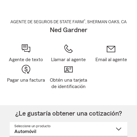
®
AGENTE DE SEGUROS DE STATE FARM
,
SHERMAN OAKS
, CA
Ned Gardner
Agente de texto
Llamar al agente
Email al agente
Pagar una factura
Obtén una tarjeta
de identificación
¿Le gustaría obtener una cotización?
Seleccione un producto
Seleccione
un
nombre