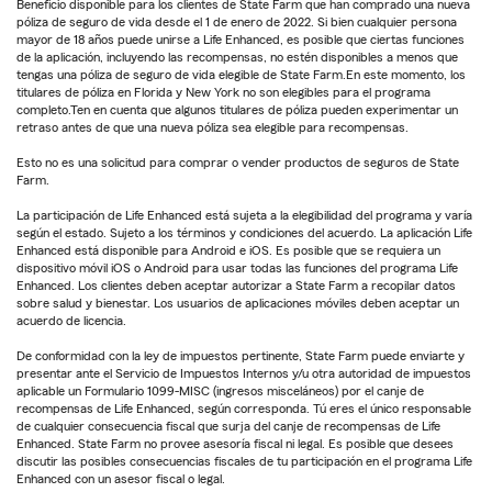
Beneficio disponible para los clientes de State Farm que han comprado una nueva
póliza de seguro de vida desde el 1 de enero de 2022. Si bien cualquier persona
mayor de 18 años puede unirse a Life Enhanced, es posible que ciertas funciones
de la aplicación, incluyendo las recompensas, no estén disponibles a menos que
tengas una póliza de seguro de vida elegible de State Farm.En este momento, los
titulares de póliza en Florida y New York no son elegibles para el programa
completo.Ten en cuenta que algunos titulares de póliza pueden experimentar un
retraso antes de que una nueva póliza sea elegible para recompensas.
Esto no es una solicitud para comprar o vender productos de seguros de State
Farm.
La participación de Life Enhanced está sujeta a la elegibilidad del programa y varía
según el estado. Sujeto a los términos y condiciones del acuerdo. La aplicación Life
Enhanced está disponible para Android e iOS. Es posible que se requiera un
dispositivo móvil iOS o Android para usar todas las funciones del programa Life
Enhanced. Los clientes deben aceptar autorizar a State Farm a recopilar datos
sobre salud y bienestar. Los usuarios de aplicaciones móviles deben aceptar un
acuerdo de licencia.
De conformidad con la ley de impuestos pertinente, State Farm puede enviarte y
presentar ante el Servicio de Impuestos Internos y/u otra autoridad de impuestos
aplicable un Formulario 1099-MISC (ingresos misceláneos) por el canje de
recompensas de Life Enhanced, según corresponda. Tú eres el único responsable
de cualquier consecuencia fiscal que surja del canje de recompensas de Life
Enhanced. State Farm no provee asesoría fiscal ni legal. Es posible que desees
discutir las posibles consecuencias fiscales de tu participación en el programa Life
Enhanced con un asesor fiscal o legal.