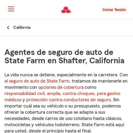
Pasar
al
Iniciar Sesión
contenido
principal
Comienzo
California
del
contenido
principal
Agentes de seguro de auto de
State Farm en Shafter, California
La vida nunca se detiene, especialmente en la carretera. Con
el seguro de auto de State Farm
, tratamos de mantenerle en
movimiento con
opciones de cobertura
como
responsabilidad civil
,
amplia
,
contra choques
,
para gastos
médicos
y
protección contra conductores sin seguro
. Sin
importar cuál sea su vehículo o su presupuesto, podemos
ofrecer la cobertura correcta que se adapte a sus
necesidades, desde carros de uso cotidiano hasta clásicos,
motocicletas y vehículos todoterreno. State Farm está aquí
para usted, desde el principio hasta el final.