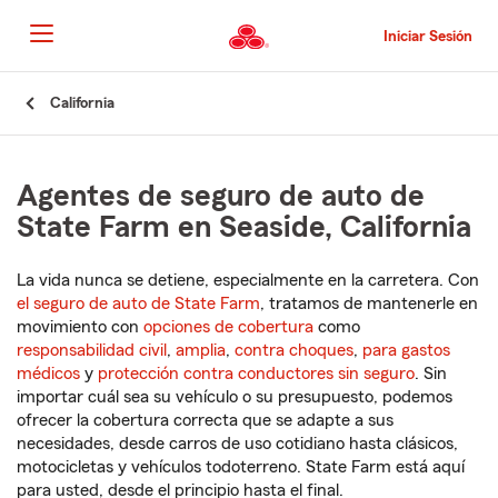
Pasar
al
Iniciar Sesión
contenido
principal
Comienzo
California
del
contenido
principal
Agentes de seguro de auto de
State Farm en Seaside, California
La vida nunca se detiene, especialmente en la carretera. Con
el seguro de auto de State Farm
, tratamos de mantenerle en
movimiento con
opciones de cobertura
como
responsabilidad civil
,
amplia
,
contra choques
,
para gastos
médicos
y
protección contra conductores sin seguro
. Sin
importar cuál sea su vehículo o su presupuesto, podemos
ofrecer la cobertura correcta que se adapte a sus
necesidades, desde carros de uso cotidiano hasta clásicos,
motocicletas y vehículos todoterreno. State Farm está aquí
para usted, desde el principio hasta el final.