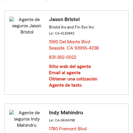
Jason Bristol
Bristol Ins and Fin Svc Inc
Lic: CA-0L62842
1590 Del Monte Blvd
Seaside, CA 93955-4238
opens in new window
831-392-0022
Sitio web del agente
Email al agente
Obtener una cotización
Agente de texto
Indy Mahindru
Lic: CA-0K64788
1780 Fremont Blvd