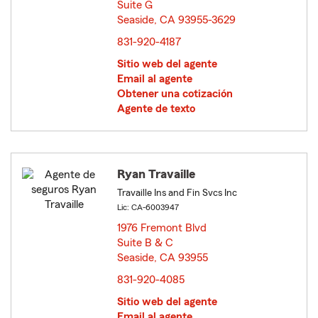
Suite G
Seaside, CA 93955-3629
opens in new window
831-920-4187
Sitio web del agente
Email al agente
Obtener una cotización
Agente de texto
Ryan Travaille
Travaille Ins and Fin Svcs Inc
Lic: CA-6003947
1976 Fremont Blvd
Suite B & C
Seaside, CA 93955
opens in new window
831-920-4085
Sitio web del agente
Email al agente