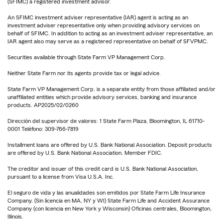
(SFIMC) a registered investment advisor.
An SFIMC investment adviser representative (IAR) agent is acting as an
investment adviser representative only when providing advisory services on
behalf of SFIMC. In addition to acting as an investment adviser representative, an
IAR agent also may serve as a registered representative on behalf of SFVPMC.
Securities available through State Farm VP Management Corp.
Neither State Farm nor its agents provide tax or legal advice.
State Farm VP Management Corp. is a separate entity from those affiliated and/or
unaffiliated entities which provide advisory services, banking and insurance
products. AP2025/02/0260
Dirección del supervisor de valores: 1 State Farm Plaza, Bloomington, IL 61710-
0001 Teléfono: 309-766-7819
Installment loans are offered by U.S. Bank National Association. Deposit products
are offered by U.S. Bank National Association. Member FDIC.
The creditor and issuer of this credit card is U.S. Bank National Association,
pursuant to a license from Visa U.S.A. Inc.
El seguro de vida y las anualidades son emitidos por State Farm Life Insurance
Company. (Sin licencia en MA, NY y WI) State Farm Life and Accident Assurance
Company (con licencia en New York y Wisconsin) Oficinas centrales, Bloomington,
Illinois.