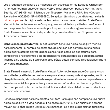
Los productos de seguro de mascotas son suscritos en los Estados Unidos por
American Pet Insurance Company y ZPIC Insurance Company, 6100-4th Ave S,
Seattle, WA 98108. Administrado por Trupanion Managers USA, Inc. (CA: con
licencia No. 0G22803, NPN 9588590). Se aplican términos y condiciones, revise la
póliza completa
en la página web de Trupanion para obtener detalles. State Farm
Mutual Automobile Insurance Company, sus subsidiarias y afiliadas no ofrecen ni
son responsables financieramente por los productos de seguro de mascotas.
State Farm es una entidad independiente y no está afiliada con Trupanion ni con
American Pet Insurance.
Condiciones preexistentes:
Si actualmente tiene una póliza de seguro médico
para mascotas, el cambio de compañía de seguros o la compra de una nueva
póliza podría afectar ciertas disposiciones, tales como las coberturas para
condiciones preexistentes o los deducibles ya establecidos bajo su póliza actual.
Informe a su agente de State Farm si su póliza actual contiene disposiciones que le
convenga mantener.
State Farm (incluyendo State Farm Mutual Automobile Insurance Company y sus
subsidiarias y afiliadas) no se hace responsable y no respalda ni aprueba, implícita
ni explícitamente, el contenido de ningún sitio de terceros al que se haga referencia
en este material. Los productos y servicios son ofrecidos por terceros y State
Farm no garantiza la mercantabilidad, la idoneidad ni la calidad de los productos y
servicios de terceros.
Beneficio disponible para los clientes de State Farm que han comprado una nueva
póliza de seguro de vida desde el 1 de enero de 2022. Si bien cualquier persona
mayor de 18 años puede unirse a Life Enhanced, es posible que ciertas funciones