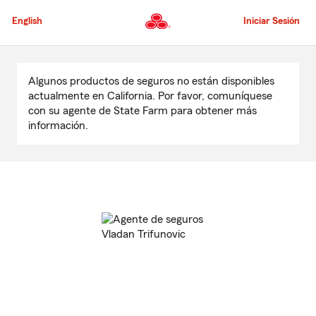
Pasar
al
English
Iniciar Sesión
contenido
principal
Comienzo
del
Algunos productos de seguros no están disponibles
contenido
actualmente en California. Por favor, comuníquese
principal
con su agente de State Farm para obtener más
información.