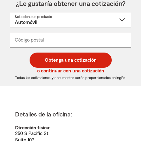
¿Le gustaría obtener una cotización?
Seleccione un producto
Seleccione
un
nombre
de
producto
del
Código postal
Ingresa
Ingresa
_____
menú
un
un
desplegable
código
código
postal
postal
Obtenga una cotización
de
de
5
5
o continuar con una cotización
dígitos
dígitos
Todas las cotizaciones y documentos serán proporcionados en inglés.
Detalles de la oficina:
Dirección física:
250 S Pacific St
Suite 103