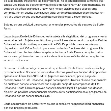
de la aplicación, incluyendo las recompensas, no estén disponibles a menos que
tengas una póliza de seguro de vida elegible de State Farm.En este momento, los
titulares de póliza en Florida y New York no son elegibles para el programa
completo.Ten en cuenta que algunos titulares de póliza pueden experimentar un
retraso antes de que una nueva póliza sea elegible para recompensas.
Esto no es una solicitud para comprar o vender productos de seguros de State
Farm.
La participación de Life Enhanced está sujeta a la elegibilidad del programa y varía
según el estado. Sujeto a los términos y condiciones del acuerdo. La aplicación Life
Enhanced está disponible para Android e iOS. Es posible que se requiera un
dispositivo móvil iOS o Android para usar todas las funciones del programa Life
Enhanced. Los clientes deben aceptar autorizar a State Farm a recopilar datos
sobre salud y bienestar. Los usuarios de aplicaciones móviles deben aceptar un
acuerdo de licencia.
De conformidad con la ley de impuestos pertinente, State Farm puede enviarte y
presentar ante el Servicio de Impuestos Internos y/u otra autoridad de impuestos
aplicable un Formulario 1099-MISC (ingresos misceláneos) por el canje de
recompensas de Life Enhanced, según corresponda. Tú eres el único responsable
de cualquier consecuencia fiscal que surja del canje de recompensas de Life
Enhanced. State Farm no provee asesoría fiscal ni legal. Es posible que desees
discutir las posibles consecuencias fiscales de tu participación en el programa Life
Enhanced con un asesor fiscal o legal.
Cada aseguradora de State Farm asume la exclusiva responsabilidad financiera
por sus propios productos.