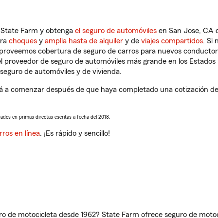
n State Farm y obtenga
el seguro de automóviles
en San Jose, CA q
tra
choques
y
amplia hasta de alquiler
y de
viajes compartidos
. Si
s proveemos cobertura de seguro de carros para nuevos conductores
l proveedor de seguro de automóviles más grande en los Estados
seguro de automóviles y de vivienda.
á a comenzar después de que haya completado una cotización de s
sados en primas directas escritas a fecha del 2018.
rros en línea
. ¡Es rápido y sencillo!
ro de motocicleta desde 1962? State Farm ofrece seguro de motoci