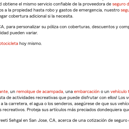
 obtiene el mismo servicio confiable de la proveedora de
seguro 
os a la propiedad hasta robo y gastos de emergencia, nuestro
segu
gar cobertura adicional si la necesita.
CA, para personalizar su póliza con coberturas, descuentos y co
ilidad pueden variar.
tocicleta
hoy mismo.
ante
, un
remolque de acampada
, una
embarcación
o un
vehículo 
ista de actividades recreativas que puede disfrutar con ellos! Los 
a la carretera, el agua o los senderos, asegúrese de que sus vehí
 recreativos. Proteja sus artículos más preciados dondequiera qu
eti Sehgal en San Jose, CA, acerca de una cotización de seguro d