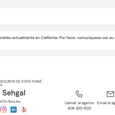
Pasar
al
contenido
principal
onibles actualmente en California. Por favor, comuníquese con s
®
SEGUROS DE STATE FARM
,
CA
i Sehgal
d Fin Svcs Inc
Llamar al agente
Email al a
408-320-1022