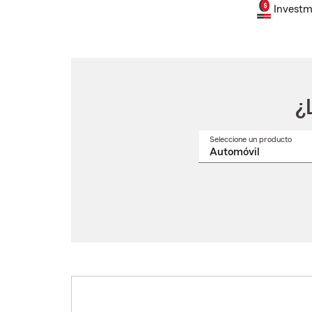
Investm
¿
Seleccione un producto
Selec
un
nomb
de
produ
del
menú
despl