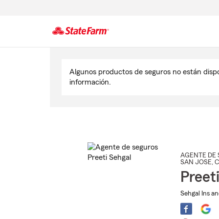
Comienzo
del
Algunos productos de seguros no están disp
contenido
información.
principal
AGENTE DE 
SAN JOSE
, 
Preet
Sehgal Ins an