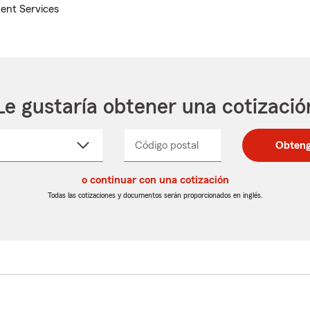
ent Services
Le gustaría obtener una cotizació
cione
Código postal
Ingresa
Ingresa
Obteng
_____
un
un
re
código
código
cto
o continuar con una cotización
postal
postal
de
de
Todas las cotizaciones y documentos serán proporcionados en inglés.
egable
5
5
dígitos
dígitos