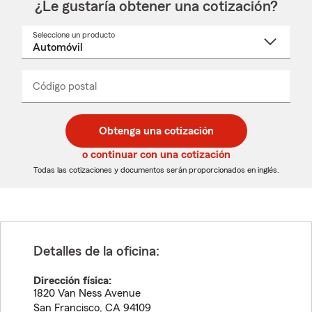
¿Le gustaría obtener una cotización?
Seleccione un producto
Seleccione
un
nombre
de
producto
del
Código postal
Ingresa
Ingresa
_____
menú
un
un
desplegable
código
código
postal
postal
Obtenga una cotización
de
de
5
5
o continuar con una cotización
dígitos
dígitos
Todas las cotizaciones y documentos serán proporcionados en inglés.
Detalles de la oficina:
Dirección física:
1820 Van Ness Avenue
San Francisco
,
CA
94109