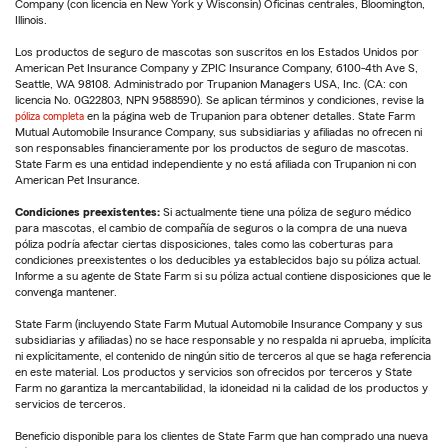
Company (con licencia en New York y Wisconsin) Oficinas centrales, Bloomington,
Illinois.
Los productos de seguro de mascotas son suscritos en los Estados Unidos por
American Pet Insurance Company y ZPIC Insurance Company, 6100-4th Ave S,
Seattle, WA 98108. Administrado por Trupanion Managers USA, Inc. (CA: con
licencia No. 0G22803, NPN 9588590). Se aplican términos y condiciones, revise la
póliza completa
en la página web de Trupanion para obtener detalles. State Farm
Mutual Automobile Insurance Company, sus subsidiarias y afiliadas no ofrecen ni
son responsables financieramente por los productos de seguro de mascotas.
State Farm es una entidad independiente y no está afiliada con Trupanion ni con
American Pet Insurance.
Condiciones preexistentes:
Si actualmente tiene una póliza de seguro médico
para mascotas, el cambio de compañía de seguros o la compra de una nueva
póliza podría afectar ciertas disposiciones, tales como las coberturas para
condiciones preexistentes o los deducibles ya establecidos bajo su póliza actual.
Informe a su agente de State Farm si su póliza actual contiene disposiciones que le
convenga mantener.
State Farm (incluyendo State Farm Mutual Automobile Insurance Company y sus
subsidiarias y afiliadas) no se hace responsable y no respalda ni aprueba, implícita
ni explícitamente, el contenido de ningún sitio de terceros al que se haga referencia
en este material. Los productos y servicios son ofrecidos por terceros y State
Farm no garantiza la mercantabilidad, la idoneidad ni la calidad de los productos y
servicios de terceros.
Beneficio disponible para los clientes de State Farm que han comprado una nueva