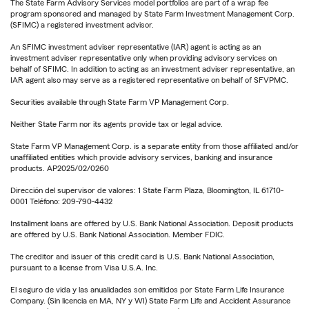
The State Farm Advisory Services model portfolios are part of a wrap fee
program sponsored and managed by State Farm Investment Management Corp.
(SFIMC) a registered investment advisor.
An SFIMC investment adviser representative (IAR) agent is acting as an
investment adviser representative only when providing advisory services on
behalf of SFIMC. In addition to acting as an investment adviser representative, an
IAR agent also may serve as a registered representative on behalf of SFVPMC.
Securities available through State Farm VP Management Corp.
Neither State Farm nor its agents provide tax or legal advice.
State Farm VP Management Corp. is a separate entity from those affiliated and/or
unaffiliated entities which provide advisory services, banking and insurance
products. AP2025/02/0260
Dirección del supervisor de valores: 1 State Farm Plaza, Bloomington, IL 61710-
0001 Teléfono: 209-790-4432
Installment loans are offered by U.S. Bank National Association. Deposit products
are offered by U.S. Bank National Association. Member FDIC.
The creditor and issuer of this credit card is U.S. Bank National Association,
pursuant to a license from Visa U.S.A. Inc.
El seguro de vida y las anualidades son emitidos por State Farm Life Insurance
Company. (Sin licencia en MA, NY y WI) State Farm Life and Accident Assurance