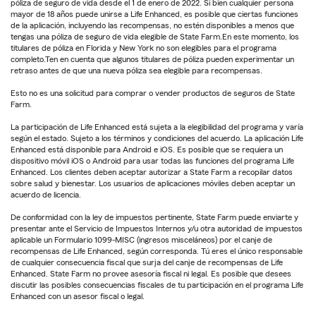
póliza de seguro de vida desde el 1 de enero de 2022. Si bien cualquier persona
mayor de 18 años puede unirse a Life Enhanced, es posible que ciertas funciones
de la aplicación, incluyendo las recompensas, no estén disponibles a menos que
tengas una póliza de seguro de vida elegible de State Farm.En este momento, los
titulares de póliza en Florida y New York no son elegibles para el programa
completo.Ten en cuenta que algunos titulares de póliza pueden experimentar un
retraso antes de que una nueva póliza sea elegible para recompensas.
Esto no es una solicitud para comprar o vender productos de seguros de State
Farm.
La participación de Life Enhanced está sujeta a la elegibilidad del programa y varía
según el estado. Sujeto a los términos y condiciones del acuerdo. La aplicación Life
Enhanced está disponible para Android e iOS. Es posible que se requiera un
dispositivo móvil iOS o Android para usar todas las funciones del programa Life
Enhanced. Los clientes deben aceptar autorizar a State Farm a recopilar datos
sobre salud y bienestar. Los usuarios de aplicaciones móviles deben aceptar un
acuerdo de licencia.
De conformidad con la ley de impuestos pertinente, State Farm puede enviarte y
presentar ante el Servicio de Impuestos Internos y/u otra autoridad de impuestos
aplicable un Formulario 1099-MISC (ingresos misceláneos) por el canje de
recompensas de Life Enhanced, según corresponda. Tú eres el único responsable
de cualquier consecuencia fiscal que surja del canje de recompensas de Life
Enhanced. State Farm no provee asesoría fiscal ni legal. Es posible que desees
discutir las posibles consecuencias fiscales de tu participación en el programa Life
Enhanced con un asesor fiscal o legal.