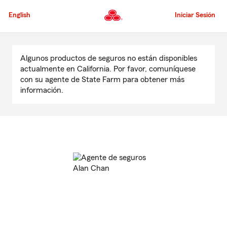
Pasar
al
English
Iniciar Sesión
contenido
principal
Comienzo
del
Algunos productos de seguros no están disponibles
contenido
actualmente en California. Por favor, comuníquese
principal
con su agente de State Farm para obtener más
información.