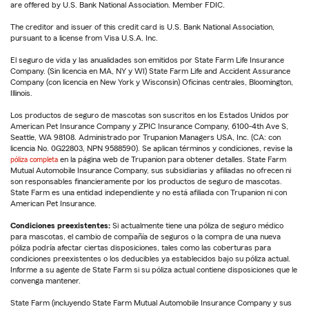
are offered by U.S. Bank National Association. Member FDIC.
The creditor and issuer of this credit card is U.S. Bank National Association,
pursuant to a license from Visa U.S.A. Inc.
El seguro de vida y las anualidades son emitidos por State Farm Life Insurance
Company. (Sin licencia en MA, NY y WI) State Farm Life and Accident Assurance
Company (con licencia en New York y Wisconsin) Oficinas centrales, Bloomington,
Illinois.
Los productos de seguro de mascotas son suscritos en los Estados Unidos por
American Pet Insurance Company y ZPIC Insurance Company, 6100-4th Ave S,
Seattle, WA 98108. Administrado por Trupanion Managers USA, Inc. (CA: con
licencia No. 0G22803, NPN 9588590). Se aplican términos y condiciones, revise la
póliza completa
en la página web de Trupanion para obtener detalles. State Farm
Mutual Automobile Insurance Company, sus subsidiarias y afiliadas no ofrecen ni
son responsables financieramente por los productos de seguro de mascotas.
State Farm es una entidad independiente y no está afiliada con Trupanion ni con
American Pet Insurance.
Condiciones preexistentes:
Si actualmente tiene una póliza de seguro médico
para mascotas, el cambio de compañía de seguros o la compra de una nueva
póliza podría afectar ciertas disposiciones, tales como las coberturas para
condiciones preexistentes o los deducibles ya establecidos bajo su póliza actual.
Informe a su agente de State Farm si su póliza actual contiene disposiciones que le
convenga mantener.
State Farm (incluyendo State Farm Mutual Automobile Insurance Company y sus