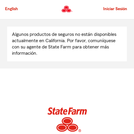
Pasar
al
English
Iniciar Sesión
contenido
principal
Comienzo
del
Algunos productos de seguros no están disponibles
contenido
actualmente en California. Por favor, comuníquese
principal
con su agente de State Farm para obtener más
información.