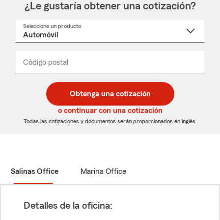
¿Le gustaría obtener una cotización?
Seleccione un producto
Seleccione
un
nombre
de
producto
del
Código postal
Ingresa
Ingresa
_____
menú
un
un
desplegable
código
código
postal
postal
Obtenga una cotización
de
de
5
5
o continuar con una cotización
dígitos
dígitos
Todas las cotizaciones y documentos serán proporcionados en inglés.
Salinas Office
Marina Office
Detalles de la oficina: