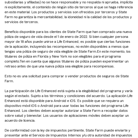
subsidiarias y afiliadas) no se hace responsable y no respalda ni aprueba, implícita
ni explícitamente, el contenido de ningún sitio de terceros al que se haga referencia
en este material. Los productos y servicios son ofrecidos por terceros y State
Farm no garantiza la mercantabilidad, la idoneidad ni la calidad de los productos y
servicios de terceros.
Beneficio disponible para los clientes de State Farm que han comprado una nueva
póliza de seguro de vida desde el 1 de enero de 2022. Si bien cualquier persona
mayor de 18 años puede unirse a Life Enhanced, es posible que ciertas funciones
de la aplicación, incluyendo las recompensas, no estén disponibles a menos que
tengas una póliza de seguro de vida elegible de State Farm.En este momento, los
titulares de póliza en Florida y New York no son elegibles para el programa
completo.Ten en cuenta que algunos titulares de póliza pueden experimentar un
retraso antes de que una nueva póliza sea elegible para recompensas.
Esto no es una solicitud para comprar o vender productos de seguros de State
Farm.
La participación de Life Enhanced está sujeta a la elegibilidad del programa y varía
según el estado. Sujeto a los términos y condiciones del acuerdo. La aplicación Life
Enhanced está disponible para Android e iOS. Es posible que se requiera un
dispositivo móvil iOS o Android para usar todas las funciones del programa Life
Enhanced. Los clientes deben aceptar autorizar a State Farm a recopilar datos
sobre salud y bienestar. Los usuarios de aplicaciones móviles deben aceptar un
acuerdo de licencia.
De conformidad con la ley de impuestos pertinente, State Farm puede enviarte y
presentar ante el Servicio de Impuestos Internos y/u otra autoridad de impuestos