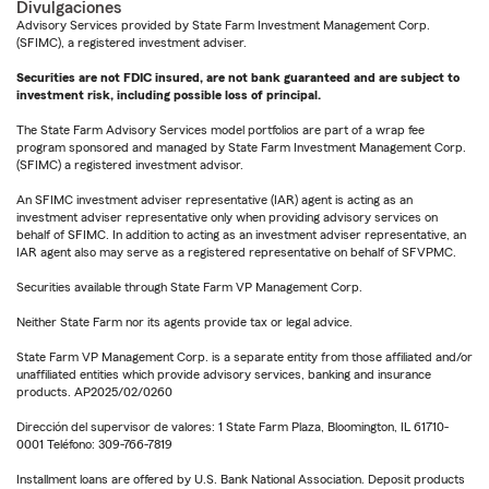
Divulgaciones
Advisory Services provided by State Farm Investment Management Corp.
(SFIMC), a registered investment adviser.
Securities are not FDIC insured, are not bank guaranteed and are subject to
investment risk, including possible loss of principal.
The State Farm Advisory Services model portfolios are part of a wrap fee
program sponsored and managed by State Farm Investment Management Corp.
(SFIMC) a registered investment advisor.
An SFIMC investment adviser representative (IAR) agent is acting as an
investment adviser representative only when providing advisory services on
behalf of SFIMC. In addition to acting as an investment adviser representative, an
IAR agent also may serve as a registered representative on behalf of SFVPMC.
Securities available through State Farm VP Management Corp.
Neither State Farm nor its agents provide tax or legal advice.
State Farm VP Management Corp. is a separate entity from those affiliated and/or
unaffiliated entities which provide advisory services, banking and insurance
products. AP2025/02/0260
Dirección del supervisor de valores: 1 State Farm Plaza, Bloomington, IL 61710-
0001 Teléfono: 309-766-7819
Installment loans are offered by U.S. Bank National Association. Deposit products