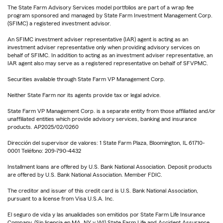
The State Farm Advisory Services model portfolios are part of a wrap fee
program sponsored and managed by State Farm Investment Management Corp.
(SFIMC) a registered investment advisor.
An SFIMC investment adviser representative (IAR) agent is acting as an
investment adviser representative only when providing advisory services on
behalf of SFIMC. In addition to acting as an investment adviser representative, an
IAR agent also may serve as a registered representative on behalf of SFVPMC.
Securities available through State Farm VP Management Corp.
Neither State Farm nor its agents provide tax or legal advice.
State Farm VP Management Corp. is a separate entity from those affiliated and/or
unaffiliated entities which provide advisory services, banking and insurance
products. AP2025/02/0260
Dirección del supervisor de valores: 1 State Farm Plaza, Bloomington, IL 61710-
0001 Teléfono: 209-790-4432
Installment loans are offered by U.S. Bank National Association. Deposit products
are offered by U.S. Bank National Association. Member FDIC.
The creditor and issuer of this credit card is U.S. Bank National Association,
pursuant to a license from Visa U.S.A. Inc.
El seguro de vida y las anualidades son emitidos por State Farm Life Insurance
Company. (Sin licencia en MA, NY y WI) State Farm Life and Accident Assurance