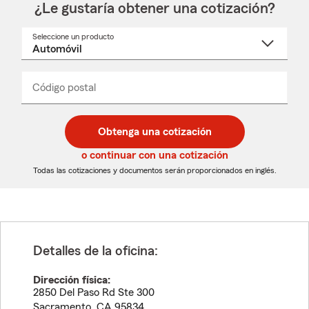
¿Le gustaría obtener una cotización?
Seleccione un producto
Seleccione
un
nombre
de
producto
del
Código postal
Ingresa
Ingresa
_____
menú
un
un
desplegable
código
código
postal
postal
Obtenga una cotización
de
de
5
5
o continuar con una cotización
dígitos
dígitos
Todas las cotizaciones y documentos serán proporcionados en inglés.
Detalles de la oficina:
Dirección física:
2850 Del Paso Rd Ste 300
Sacramento
,
CA
95834