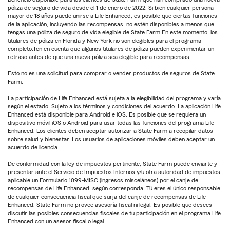
póliza de seguro de vida desde el 1 de enero de 2022. Si bien cualquier persona
mayor de 18 años puede unirse a Life Enhanced, es posible que ciertas funciones
de la aplicación, incluyendo las recompensas, no estén disponibles a menos que
tengas una póliza de seguro de vida elegible de State Farm.En este momento, los
titulares de póliza en Florida y New York no son elegibles para el programa
completo.Ten en cuenta que algunos titulares de póliza pueden experimentar un
retraso antes de que una nueva póliza sea elegible para recompensas.
Esto no es una solicitud para comprar o vender productos de seguros de State
Farm.
La participación de Life Enhanced está sujeta a la elegibilidad del programa y varía
según el estado. Sujeto a los términos y condiciones del acuerdo. La aplicación Life
Enhanced está disponible para Android e iOS. Es posible que se requiera un
dispositivo móvil iOS o Android para usar todas las funciones del programa Life
Enhanced. Los clientes deben aceptar autorizar a State Farm a recopilar datos
sobre salud y bienestar. Los usuarios de aplicaciones móviles deben aceptar un
acuerdo de licencia.
De conformidad con la ley de impuestos pertinente, State Farm puede enviarte y
presentar ante el Servicio de Impuestos Internos y/u otra autoridad de impuestos
aplicable un Formulario 1099-MISC (ingresos misceláneos) por el canje de
recompensas de Life Enhanced, según corresponda. Tú eres el único responsable
de cualquier consecuencia fiscal que surja del canje de recompensas de Life
Enhanced. State Farm no provee asesoría fiscal ni legal. Es posible que desees
discutir las posibles consecuencias fiscales de tu participación en el programa Life
Enhanced con un asesor fiscal o legal.