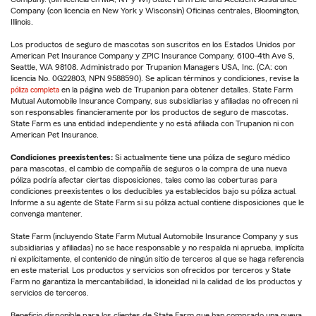
Company (con licencia en New York y Wisconsin) Oficinas centrales, Bloomington,
Illinois.
Los productos de seguro de mascotas son suscritos en los Estados Unidos por
American Pet Insurance Company y ZPIC Insurance Company, 6100-4th Ave S,
Seattle, WA 98108. Administrado por Trupanion Managers USA, Inc. (CA: con
licencia No. 0G22803, NPN 9588590). Se aplican términos y condiciones, revise la
póliza completa
en la página web de Trupanion para obtener detalles. State Farm
Mutual Automobile Insurance Company, sus subsidiarias y afiliadas no ofrecen ni
son responsables financieramente por los productos de seguro de mascotas.
State Farm es una entidad independiente y no está afiliada con Trupanion ni con
American Pet Insurance.
Condiciones preexistentes:
Si actualmente tiene una póliza de seguro médico
para mascotas, el cambio de compañía de seguros o la compra de una nueva
póliza podría afectar ciertas disposiciones, tales como las coberturas para
condiciones preexistentes o los deducibles ya establecidos bajo su póliza actual.
Informe a su agente de State Farm si su póliza actual contiene disposiciones que le
convenga mantener.
State Farm (incluyendo State Farm Mutual Automobile Insurance Company y sus
subsidiarias y afiliadas) no se hace responsable y no respalda ni aprueba, implícita
ni explícitamente, el contenido de ningún sitio de terceros al que se haga referencia
en este material. Los productos y servicios son ofrecidos por terceros y State
Farm no garantiza la mercantabilidad, la idoneidad ni la calidad de los productos y
servicios de terceros.
Beneficio disponible para los clientes de State Farm que han comprado una nueva