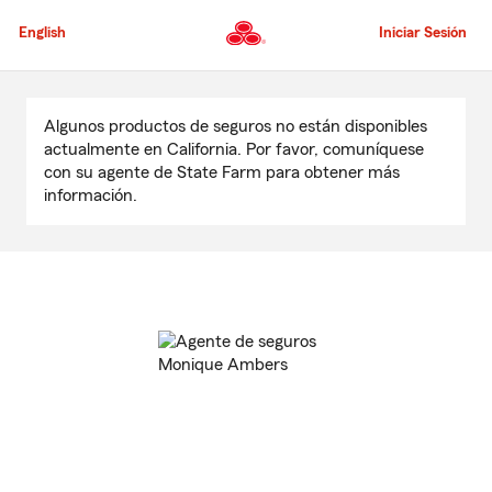
Pasar
al
English
Iniciar Sesión
contenido
principal
Comienzo
del
Algunos productos de seguros no están disponibles
contenido
actualmente en California. Por favor, comuníquese
principal
con su agente de State Farm para obtener más
información.