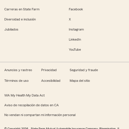
Carreras en State Farm
Facebook
Diversidad e inclusión
X
Jubilados
Instagram
LinkedIn
YouTube
Anuncios y rastreo
Privacidad
Seguridad y fraude
Términos de uso
Accesibilidad
Mapa del sitio
WA My Health My Data Act
Aviso de recopilación de datos en CA
No vendan ni compartan mi información personal
© Copyright
2026
, State Farm Mutual Automobile Insurance Company, Bloomington, IL