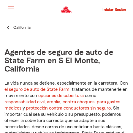
Pasar
al
Iniciar Sesión
contenido
principal
Comienzo
California
del
contenido
principal
Agentes de seguro de auto de
State Farm en S El Monte,
California
La vida nunca se detiene, especialmente en la carretera. Con
el seguro de auto de State Farm
, tratamos de mantenerle en
movimiento con
opciones de cobertura
como
responsabilidad civil
,
amplia
,
contra choques
,
para gastos
médicos
y
protección contra conductores sin seguro
. Sin
importar cuál sea su vehículo o su presupuesto, podemos
ofrecer la cobertura correcta que se adapte a sus
necesidades, desde carros de uso cotidiano hasta clásicos,