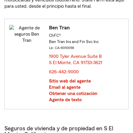
motocicletas y vehículos todoterreno. State Farm está aquí
para usted, desde el principio hasta el final.
Ben Tran
ChFC®
Ben Tran Ins and Fin Svc Inc
Lic: CA-6010056
1900 Tyler Avenue Suite B
S El Monte, CA 91733-3621
opens in new window
626-442-9000
Sitio web del agente
Email al agente
Obtener una cotización
Agente de texto
Seguros de vivienda y de propiedad en S El