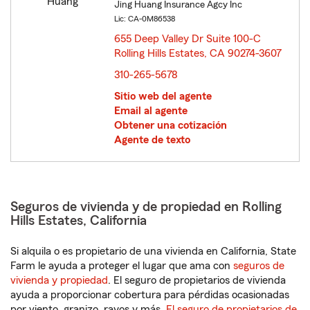
Jing Huang Insurance Agcy Inc
Lic: CA-0M86538
655 Deep Valley Dr Suite 100-C
Rolling Hills Estates, CA 90274-3607
opens in new window
310-265-5678
Sitio web del agente
Email al agente
Obtener una cotización
Agente de texto
Seguros de vivienda y de propiedad en Rolling
Hills Estates, California
Si alquila o es propietario de una vivienda en California, State
Farm le ayuda a proteger el lugar que ama con
seguros de
vivienda y propiedad
. El seguro de propietarios de vivienda
ayuda a proporcionar cobertura para pérdidas ocasionadas
por viento, granizo, rayos y más.
El seguro de propietarios de