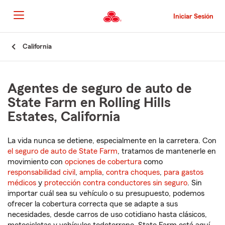
Pasar
al
Iniciar Sesión
contenido
principal
Comienzo
California
del
contenido
principal
Agentes de seguro de auto de
State Farm en Rolling Hills
Estates, California
La vida nunca se detiene, especialmente en la carretera. Con
el seguro de auto de State Farm
, tratamos de mantenerle en
movimiento con
opciones de cobertura
como
responsabilidad civil
,
amplia
,
contra choques
,
para gastos
médicos
y
protección contra conductores sin seguro
. Sin
importar cuál sea su vehículo o su presupuesto, podemos
ofrecer la cobertura correcta que se adapte a sus
necesidades, desde carros de uso cotidiano hasta clásicos,