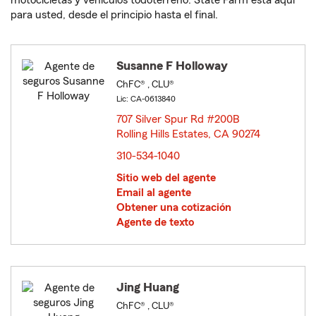
motocicletas y vehículos todoterreno. State Farm está aquí
para usted, desde el principio hasta el final.
Susanne F Holloway
ChFC® , CLU®
Lic: CA-0613840
707 Silver Spur Rd #200B
Rolling Hills Estates, CA 90274
opens in new window
310-534-1040
Sitio web del agente
Email al agente
Obtener una cotización
Agente de texto
Jing Huang
ChFC® , CLU®