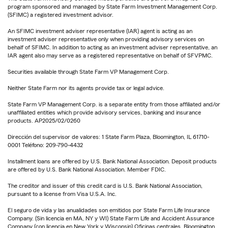
program sponsored and managed by State Farm Investment Management Corp.
(SFIMC) a registered investment advisor.
An SFIMC investment adviser representative (IAR) agent is acting as an
investment adviser representative only when providing advisory services on
behalf of SFIMC. In addition to acting as an investment adviser representative, an
IAR agent also may serve as a registered representative on behalf of SFVPMC.
Securities available through State Farm VP Management Corp.
Neither State Farm nor its agents provide tax or legal advice.
State Farm VP Management Corp. is a separate entity from those affiliated and/or
unaffiliated entities which provide advisory services, banking and insurance
products. AP2025/02/0260
Dirección del supervisor de valores: 1 State Farm Plaza, Bloomington, IL 61710-
0001 Teléfono: 209-790-4432
Installment loans are offered by U.S. Bank National Association. Deposit products
are offered by U.S. Bank National Association. Member FDIC.
The creditor and issuer of this credit card is U.S. Bank National Association,
pursuant to a license from Visa U.S.A. Inc.
El seguro de vida y las anualidades son emitidos por State Farm Life Insurance
Company. (Sin licencia en MA, NY y WI) State Farm Life and Accident Assurance
Company (con licencia en New York y Wisconsin) Oficinas centrales, Bloomington,