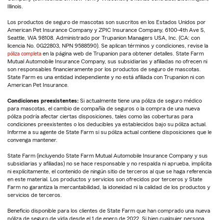
Illinois.
Los productos de seguro de mascotas son suscritos en los Estados Unidos por
American Pet Insurance Company y ZPIC Insurance Company, 6100-4th Ave S,
Seattle, WA 98108. Administrado por Trupanion Managers USA, Inc. (CA: con
licencia No. 0G22803, NPN 9588590). Se aplican términos y condiciones, revise la
póliza completa
en la página web de Trupanion para obtener detalles. State Farm
Mutual Automobile Insurance Company, sus subsidiarias y afiliadas no ofrecen ni
son responsables financieramente por los productos de seguro de mascotas.
State Farm es una entidad independiente y no está afiliada con Trupanion ni con
American Pet Insurance.
Condiciones preexistentes:
Si actualmente tiene una póliza de seguro médico
para mascotas, el cambio de compañía de seguros o la compra de una nueva
póliza podría afectar ciertas disposiciones, tales como las coberturas para
condiciones preexistentes o los deducibles ya establecidos bajo su póliza actual.
Informe a su agente de State Farm si su póliza actual contiene disposiciones que le
convenga mantener.
State Farm (incluyendo State Farm Mutual Automobile Insurance Company y sus
subsidiarias y afiliadas) no se hace responsable y no respalda ni aprueba, implícita
ni explícitamente, el contenido de ningún sitio de terceros al que se haga referencia
en este material. Los productos y servicios son ofrecidos por terceros y State
Farm no garantiza la mercantabilidad, la idoneidad ni la calidad de los productos y
servicios de terceros.
Beneficio disponible para los clientes de State Farm que han comprado una nueva
póliza de seguro de vida desde el 1 de enero de 2022. Si bien cualquier persona