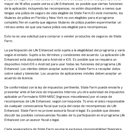
mayor de 18 años puede unirse a Life Enhanced, es posible que ciertas funciones
de la aplicación, incluyendo las recompensas, no estén disponibles a menos que
tengas una póliza de seguro de vida elegible de State Farm.En este momento, los
titulares de póliza en Florida y New York no son elegibles para el programa
completo.Ten en cuenta que algunos titulares de póliza pueden experimentar un
retraso antes de que una nueva póliza sea elegible para recompensas.
Esto no es una solicitud para comprar o vender productos de seguros de State
Farm.
La participación de Life Enhanced está sujeta a la elegibilidad del programa y varía
según el estado. Sujeto a los términos y condiciones del acuerdo. La aplicación Life
Enhanced está disponible para Android e iOS. Es posible que se requiera un
dispositivo móvil iOS o Android para usar todas las funciones del programa Life
Enhanced. Los clientes deben aceptar autorizar a State Farm a recopilar datos
sobre salud y bienestar. Los usuarios de aplicaciones móviles deben aceptar un
acuerdo de licencia.
De conformidad con la ley de impuestos pertinente, State Farm puede enviarte y
presentar ante el Servicio de Impuestos Internos y/u otra autoridad de impuestos
aplicable un Formulario 1099-MISC (ingresos misceláneos) por el canje de
recompensas de Life Enhanced, según corresponda. Tú eres el único responsable
de cualquier consecuencia fiscal que surja del canje de recompensas de Life
Enhanced. State Farm no provee asesoría fiscal ni legal. Es posible que desees
discutir las posibles consecuencias fiscales de tu participación en el programa Life
Enhanced con un asesor fiscal o legal.
Cada aseguradora de State Farm asume la exclusiva responsabilidad financiera