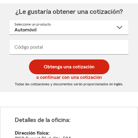
¿Le gustaría obtener una cotización?
Seleccione un producto
Seleccione
un
nombre
de
producto
del
Código postal
Ingresa
Ingresa
_____
menú
un
un
desplegable
código
código
postal
postal
Obtenga una cotización
de
de
5
5
o continuar con una cotización
dígitos
dígitos
Todas las cotizaciones y documentos serán proporcionados en inglés.
Detalles de la oficina:
Dirección física: