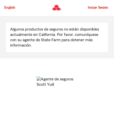
Pasar
al
English
Iniciar Sesión
contenido
principal
Comienzo
del
Algunos productos de seguros no están disponibles
contenido
actualmente en California. Por favor, comuníquese
principal
con su agente de State Farm para obtener más
información.