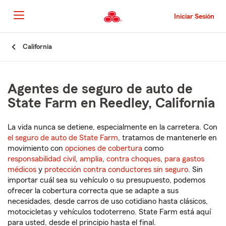
Pasar
al
Iniciar Sesión
contenido
principal
Comienzo
California
del
contenido
principal
Agentes de seguro de auto de
State Farm en Reedley, California
La vida nunca se detiene, especialmente en la carretera. Con
el seguro de auto de State Farm
, tratamos de mantenerle en
movimiento con
opciones de cobertura
como
responsabilidad civil
,
amplia
,
contra choques
,
para gastos
médicos
y
protección contra conductores sin seguro
. Sin
importar cuál sea su vehículo o su presupuesto, podemos
ofrecer la cobertura correcta que se adapte a sus
necesidades, desde carros de uso cotidiano hasta clásicos,
motocicletas y vehículos todoterreno. State Farm está aquí
para usted, desde el principio hasta el final.