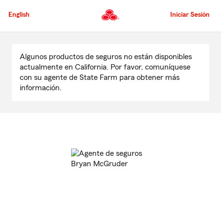
Pasar
al
English
Iniciar Sesión
contenido
principal
Comienzo
del
Algunos productos de seguros no están disponibles
contenido
actualmente en California. Por favor, comuníquese
principal
con su agente de State Farm para obtener más
información.