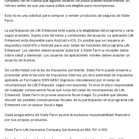
completo.Ten en cuenta que algunos titulares de póliza pueden experimentar un
retraso antes de que una nueva póliza sea elegible para recompensas.
Esto no es una solicitud para comprar o vender productos de seguros de State
Farm.
La participación de Life Enhanced está sujeta a la elegibilidad del programa y varía
según el estado. Sujeto a los términos y condiciones del acuerdo. La aplicación Life
Enhanced está disponible para Android e iOS. Es posible que se requiera un
dispositivo móvil iOS o Android para usar todas las funciones del programa Life
Enhanced. Los clientes deben aceptar autorizar a State Farm a recopilar datos
sobre salud y bienestar. Los usuarios de aplicaciones móviles deben aceptar un
acuerdo de licencia.
De conformidad con la ley de impuestos pertinente, State Farm puede enviarte y
presentar ante el Servicio de Impuestos Internos y/u otra autoridad de impuestos
aplicable un Formulario 1099-MISC (ingresos misceláneos) por el canje de
recompensas de Life Enhanced, según corresponda. Tú eres el único responsable
de cualquier consecuencia fiscal que surja del canje de recompensas de Life
Enhanced. State Farm no provee asesoría fiscal ni legal. Es posible que desees
discutir las posibles consecuencias fiscales de tu participación en el programa Life
Enhanced con un asesor fiscal o legal.
Cada aseguradora de State Farm asume la exclusiva responsabilidad financiera
por sus propios productos.
State Farm Life Insurance Company (sin licencia en MA, NY ni WI)