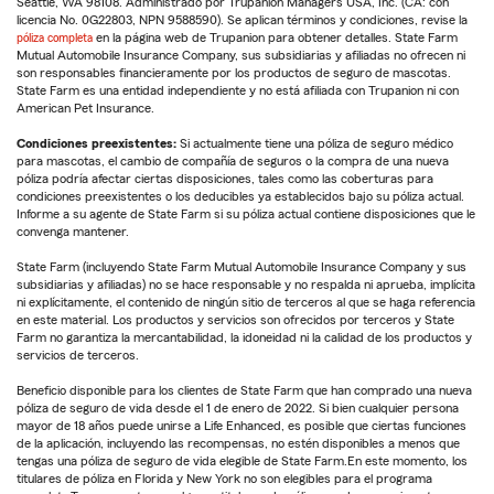
Seattle, WA 98108. Administrado por Trupanion Managers USA, Inc. (CA: con
licencia No. 0G22803, NPN 9588590). Se aplican términos y condiciones, revise la
póliza completa
en la página web de Trupanion para obtener detalles. State Farm
Mutual Automobile Insurance Company, sus subsidiarias y afiliadas no ofrecen ni
son responsables financieramente por los productos de seguro de mascotas.
State Farm es una entidad independiente y no está afiliada con Trupanion ni con
American Pet Insurance.
Condiciones preexistentes:
Si actualmente tiene una póliza de seguro médico
para mascotas, el cambio de compañía de seguros o la compra de una nueva
póliza podría afectar ciertas disposiciones, tales como las coberturas para
condiciones preexistentes o los deducibles ya establecidos bajo su póliza actual.
Informe a su agente de State Farm si su póliza actual contiene disposiciones que le
convenga mantener.
State Farm (incluyendo State Farm Mutual Automobile Insurance Company y sus
subsidiarias y afiliadas) no se hace responsable y no respalda ni aprueba, implícita
ni explícitamente, el contenido de ningún sitio de terceros al que se haga referencia
en este material. Los productos y servicios son ofrecidos por terceros y State
Farm no garantiza la mercantabilidad, la idoneidad ni la calidad de los productos y
servicios de terceros.
Beneficio disponible para los clientes de State Farm que han comprado una nueva
póliza de seguro de vida desde el 1 de enero de 2022. Si bien cualquier persona
mayor de 18 años puede unirse a Life Enhanced, es posible que ciertas funciones
de la aplicación, incluyendo las recompensas, no estén disponibles a menos que
tengas una póliza de seguro de vida elegible de State Farm.En este momento, los
titulares de póliza en Florida y New York no son elegibles para el programa