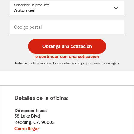
Seleccione un producto
Seleccione
un
nombre
de
producto
del
Código postal
Ingresa
Ingresa
_____
menú
un
un
desplegable
código
código
postal
postal
Obtenga una cotización
de
de
5
5
o continuar con una cotización
dígitos
dígitos
Todas las cotizaciones y documentos serán proporcionados en inglés.
Detalles de la oficina:
Dirección física:
58 Lake Blvd
Redding
,
CA
96003
Cómo llegar