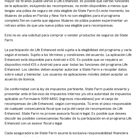
mayor de 18 años puede unirse a Life Enhanced, es posible que ciertas funciones
de la aplicación, incluyendo las recompensas, no estén disponibles a menos que
tengas una póliza de seguro de vida elegible de State Farm.En este momento, los
titulares de póliza en Florida y New York no son elegibles para el programa
completo.Ten en cuenta que algunos titulares de póliza pueden experimentar un
retraso antes de que una nueva póliza sea elegible para recompensas.
Esto no es una solicitud para comprar o vender productos de seguros de State
Farm.
La participación de Life Enhanced está sujeta a la elegibilidad del programa y varía
según el estado. Sujeto a los términos y condiciones del acuerdo. La aplicación Life
Enhanced está disponible para Android e iOS. Es posible que se requiera un
dispositivo móvil iOS o Android para usar todas las funciones del programa Life
Enhanced. Los clientes deben aceptar autorizar a State Farm a recopilar datos
sobre salud y bienestar. Los usuarios de aplicaciones móviles deben aceptar un
acuerdo de licencia.
De conformidad con la ley de impuestos pertinente, State Farm puede enviarte y
presentar ante el Servicio de Impuestos Internos y/u otra autoridad de impuestos
aplicable un Formulario 1099-MISC (ingresos misceláneos) por el canje de
recompensas de Life Enhanced, según corresponda. Tú eres el único responsable
de cualquier consecuencia fiscal que surja del canje de recompensas de Life
Enhanced. State Farm no provee asesoría fiscal ni legal. Es posible que desees
discutir las posibles consecuencias fiscales de tu participación en el programa Life
Enhanced con un asesor fiscal o legal.
Cada aseguradora de State Farm asume la exclusiva responsabilidad financiera