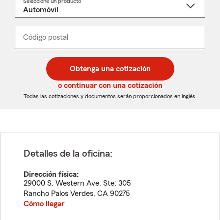
Seleccione un producto
Seleccione
un
nombre
de
producto
del
Código postal
Ingresa
Ingresa
_____
menú
un
un
desplegable
código
código
postal
postal
Obtenga una cotización
de
de
5
5
o continuar con una cotización
dígitos
dígitos
Todas las cotizaciones y documentos serán proporcionados en inglés.
Detalles de la oficina:
Dirección física:
29000 S. Western Ave. Ste: 305
Rancho Palos Verdes
,
CA
90275
Cómo llegar