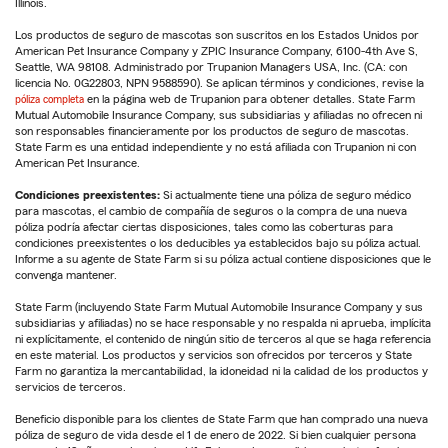
Illinois.
Los productos de seguro de mascotas son suscritos en los Estados Unidos por
American Pet Insurance Company y ZPIC Insurance Company, 6100-4th Ave S,
Seattle, WA 98108. Administrado por Trupanion Managers USA, Inc. (CA: con
licencia No. 0G22803, NPN 9588590). Se aplican términos y condiciones, revise la
póliza completa
en la página web de Trupanion para obtener detalles. State Farm
Mutual Automobile Insurance Company, sus subsidiarias y afiliadas no ofrecen ni
son responsables financieramente por los productos de seguro de mascotas.
State Farm es una entidad independiente y no está afiliada con Trupanion ni con
American Pet Insurance.
Condiciones preexistentes:
Si actualmente tiene una póliza de seguro médico
para mascotas, el cambio de compañía de seguros o la compra de una nueva
póliza podría afectar ciertas disposiciones, tales como las coberturas para
condiciones preexistentes o los deducibles ya establecidos bajo su póliza actual.
Informe a su agente de State Farm si su póliza actual contiene disposiciones que le
convenga mantener.
State Farm (incluyendo State Farm Mutual Automobile Insurance Company y sus
subsidiarias y afiliadas) no se hace responsable y no respalda ni aprueba, implícita
ni explícitamente, el contenido de ningún sitio de terceros al que se haga referencia
en este material. Los productos y servicios son ofrecidos por terceros y State
Farm no garantiza la mercantabilidad, la idoneidad ni la calidad de los productos y
servicios de terceros.
Beneficio disponible para los clientes de State Farm que han comprado una nueva
póliza de seguro de vida desde el 1 de enero de 2022. Si bien cualquier persona