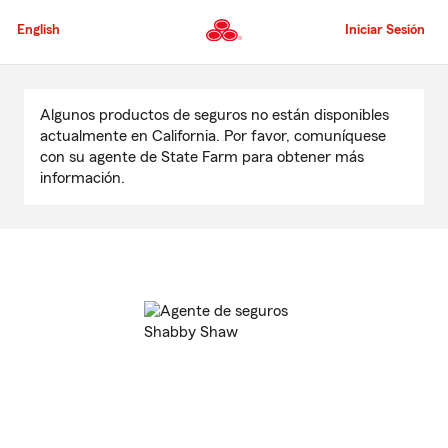
Pasar
al
English
Iniciar Sesión
contenido
principal
Comienzo
del
Algunos productos de seguros no están disponibles
contenido
actualmente en California. Por favor, comuníquese
principal
con su agente de State Farm para obtener más
información.