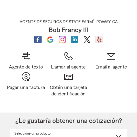
®
AGENTE DE SEGUROS DE STATE FARM
,
POWAY
, CA
Bob Francy III
Agente de texto
Llamar al agente
Email al agente
Pagar una factura
Obtén una tarjeta
de identificación
¿Le gustaría obtener una cotización?
Seleccione un producto
Seleccione