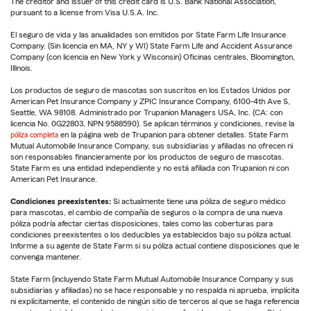
The creditor and issuer of this credit card is U.S. Bank National Association,
pursuant to a license from Visa U.S.A. Inc.
El seguro de vida y las anualidades son emitidos por State Farm Life Insurance
Company. (Sin licencia en MA, NY y WI) State Farm Life and Accident Assurance
Company (con licencia en New York y Wisconsin) Oficinas centrales, Bloomington,
Illinois.
Los productos de seguro de mascotas son suscritos en los Estados Unidos por
American Pet Insurance Company y ZPIC Insurance Company, 6100-4th Ave S,
Seattle, WA 98108. Administrado por Trupanion Managers USA, Inc. (CA: con
licencia No. 0G22803, NPN 9588590). Se aplican términos y condiciones, revise la
póliza completa
en la página web de Trupanion para obtener detalles. State Farm
Mutual Automobile Insurance Company, sus subsidiarias y afiliadas no ofrecen ni
son responsables financieramente por los productos de seguro de mascotas.
State Farm es una entidad independiente y no está afiliada con Trupanion ni con
American Pet Insurance.
Condiciones preexistentes:
Si actualmente tiene una póliza de seguro médico
para mascotas, el cambio de compañía de seguros o la compra de una nueva
póliza podría afectar ciertas disposiciones, tales como las coberturas para
condiciones preexistentes o los deducibles ya establecidos bajo su póliza actual.
Informe a su agente de State Farm si su póliza actual contiene disposiciones que le
convenga mantener.
State Farm (incluyendo State Farm Mutual Automobile Insurance Company y sus
subsidiarias y afiliadas) no se hace responsable y no respalda ni aprueba, implícita
ni explícitamente, el contenido de ningún sitio de terceros al que se haga referencia