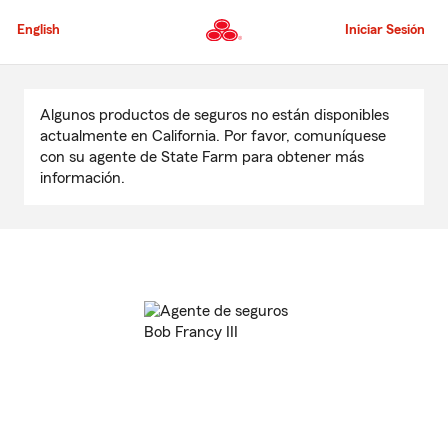
Pasar
al
English
Iniciar Sesión
contenido
principal
Comienzo
del
Algunos productos de seguros no están disponibles
contenido
actualmente en California. Por favor, comuníquese
principal
con su agente de State Farm para obtener más
información.