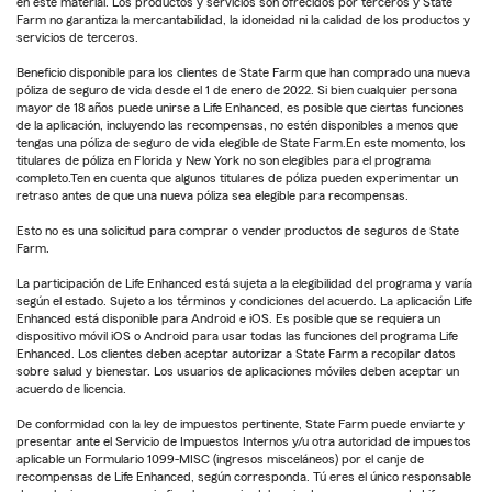
en este material. Los productos y servicios son ofrecidos por terceros y State
Farm no garantiza la mercantabilidad, la idoneidad ni la calidad de los productos y
servicios de terceros.
Beneficio disponible para los clientes de State Farm que han comprado una nueva
póliza de seguro de vida desde el 1 de enero de 2022. Si bien cualquier persona
mayor de 18 años puede unirse a Life Enhanced, es posible que ciertas funciones
de la aplicación, incluyendo las recompensas, no estén disponibles a menos que
tengas una póliza de seguro de vida elegible de State Farm.En este momento, los
titulares de póliza en Florida y New York no son elegibles para el programa
completo.Ten en cuenta que algunos titulares de póliza pueden experimentar un
retraso antes de que una nueva póliza sea elegible para recompensas.
Esto no es una solicitud para comprar o vender productos de seguros de State
Farm.
La participación de Life Enhanced está sujeta a la elegibilidad del programa y varía
según el estado. Sujeto a los términos y condiciones del acuerdo. La aplicación Life
Enhanced está disponible para Android e iOS. Es posible que se requiera un
dispositivo móvil iOS o Android para usar todas las funciones del programa Life
Enhanced. Los clientes deben aceptar autorizar a State Farm a recopilar datos
sobre salud y bienestar. Los usuarios de aplicaciones móviles deben aceptar un
acuerdo de licencia.
De conformidad con la ley de impuestos pertinente, State Farm puede enviarte y
presentar ante el Servicio de Impuestos Internos y/u otra autoridad de impuestos
aplicable un Formulario 1099-MISC (ingresos misceláneos) por el canje de
recompensas de Life Enhanced, según corresponda. Tú eres el único responsable