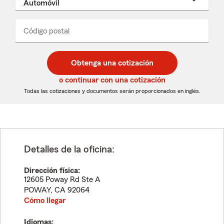
un
nombre
de
producto
del
Código postal
Ingresa
Ingresa
_____
menú
un
un
desplegable
código
código
postal
postal
Obtenga una cotización
de
de
5
5
o continuar con una cotización
dígitos
dígitos
Todas las cotizaciones y documentos serán proporcionados en inglés.
Detalles de la oficina:
Dirección física:
12605 Poway Rd Ste A
POWAY
,
CA
92064
Cómo llegar
Idiomas: