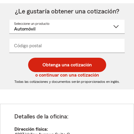
¿Le gustaría obtener una cotización?
Seleccione un producto
Seleccione
un
nombre
de
producto
del
Código postal
Ingresa
Ingresa
_____
menú
un
un
desplegable
código
código
postal
postal
Obtenga una cotización
de
de
5
5
o continuar con una cotización
dígitos
dígitos
Todas las cotizaciones y documentos serán proporcionados en inglés.
Detalles de la oficina:
Dirección física: