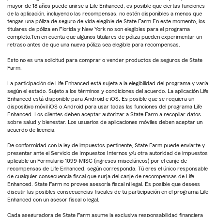
mayor de 18 años puede unirse a Life Enhanced, es posible que ciertas funciones
de la aplicación, incluyendo las recompensas, no estén disponibles a menos que
tengas una póliza de seguro de vida elegible de State Farm.En este momento, los
titulares de póliza en Florida y New York no son elegibles para el programa
completo.Ten en cuenta que algunos titulares de póliza pueden experimentar un
retraso antes de que una nueva póliza sea elegible para recompensas.
Esto no es una solicitud para comprar o vender productos de seguros de State
Farm.
La participación de Life Enhanced está sujeta a la elegibilidad del programa y varía
según el estado. Sujeto a los términos y condiciones del acuerdo. La aplicación Life
Enhanced está disponible para Android e iOS. Es posible que se requiera un
dispositivo móvil iOS o Android para usar todas las funciones del programa Life
Enhanced. Los clientes deben aceptar autorizar a State Farm a recopilar datos
sobre salud y bienestar. Los usuarios de aplicaciones móviles deben aceptar un
acuerdo de licencia.
De conformidad con la ley de impuestos pertinente, State Farm puede enviarte y
presentar ante el Servicio de Impuestos Internos y/u otra autoridad de impuestos
aplicable un Formulario 1099-MISC (ingresos misceláneos) por el canje de
recompensas de Life Enhanced, según corresponda. Tú eres el único responsable
de cualquier consecuencia fiscal que surja del canje de recompensas de Life
Enhanced. State Farm no provee asesoría fiscal ni legal. Es posible que desees
discutir las posibles consecuencias fiscales de tu participación en el programa Life
Enhanced con un asesor fiscal o legal.
Cada aseguradora de State Farm asume la exclusiva responsabilidad financiera