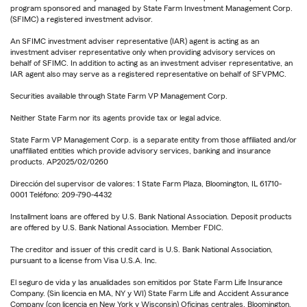
program sponsored and managed by State Farm Investment Management Corp.
(SFIMC) a registered investment advisor.
An SFIMC investment adviser representative (IAR) agent is acting as an
investment adviser representative only when providing advisory services on
behalf of SFIMC. In addition to acting as an investment adviser representative, an
IAR agent also may serve as a registered representative on behalf of SFVPMC.
Securities available through State Farm VP Management Corp.
Neither State Farm nor its agents provide tax or legal advice.
State Farm VP Management Corp. is a separate entity from those affiliated and/or
unaffiliated entities which provide advisory services, banking and insurance
products. AP2025/02/0260
Dirección del supervisor de valores: 1 State Farm Plaza, Bloomington, IL 61710-
0001 Teléfono: 209-790-4432
Installment loans are offered by U.S. Bank National Association. Deposit products
are offered by U.S. Bank National Association. Member FDIC.
The creditor and issuer of this credit card is U.S. Bank National Association,
pursuant to a license from Visa U.S.A. Inc.
El seguro de vida y las anualidades son emitidos por State Farm Life Insurance
Company. (Sin licencia en MA, NY y WI) State Farm Life and Accident Assurance
Company (con licencia en New York y Wisconsin) Oficinas centrales, Bloomington,