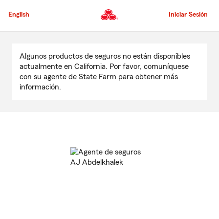
Pasar
al
English
Iniciar Sesión
contenido
principal
Comienzo
del
Algunos productos de seguros no están disponibles
contenido
actualmente en California. Por favor, comuníquese
principal
con su agente de State Farm para obtener más
información.