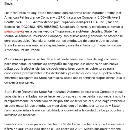
Illinois.
Los productos de seguro de mascotas son suscritos en los Estados Unidos por
American Pet Insurance Company y ZPIC Insurance Company, 6100-4th Ave S,
Seattle, WA 98108. Administrado por Trupanion Managers USA, Inc. (CA: con
licencia No. 0G22803, NPN 9588590). Se aplican términos y condiciones, revise la
póliza completa
en la página web de Trupanion para obtener detalles. State Farm
Mutual Automobile Insurance Company, sus subsidiarias y afiliadas no ofrecen ni
son responsables financieramente por los productos de seguro de mascotas.
State Farm es una entidad independiente y no está afiliada con Trupanion ni con
American Pet Insurance.
Condiciones preexistentes:
Si actualmente tiene una póliza de seguro médico
para mascotas, el cambio de compañía de seguros o la compra de una nueva
póliza podría afectar ciertas disposiciones, tales como las coberturas para
condiciones preexistentes o los deducibles ya establecidos bajo su póliza actual.
Informe a su agente de State Farm si su póliza actual contiene disposiciones que le
convenga mantener.
State Farm (incluyendo State Farm Mutual Automobile Insurance Company y sus
subsidiarias y afiliadas) no se hace responsable y no respalda ni aprueba, implícita
ni explícitamente, el contenido de ningún sitio de terceros al que se haga referencia
en este material. Los productos y servicios son ofrecidos por terceros y State
Farm no garantiza la mercantabilidad, la idoneidad ni la calidad de los productos y
servicios de terceros.
Beneficio disponible para los clientes de State Farm que han comprado una nueva
póliza de seguro de vida desde el 1 de enero de 2022. Si bien cualquier persona