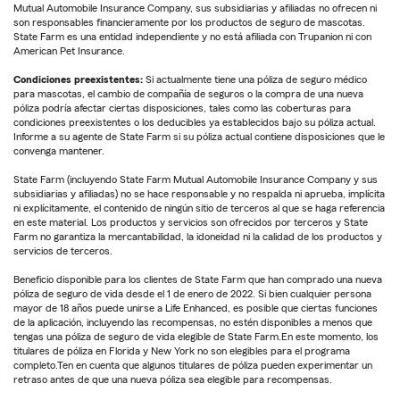
Mutual Automobile Insurance Company, sus subsidiarias y afiliadas no ofrecen ni
son responsables financieramente por los productos de seguro de mascotas.
State Farm es una entidad independiente y no está afiliada con Trupanion ni con
American Pet Insurance.
Condiciones preexistentes:
Si actualmente tiene una póliza de seguro médico
para mascotas, el cambio de compañía de seguros o la compra de una nueva
póliza podría afectar ciertas disposiciones, tales como las coberturas para
condiciones preexistentes o los deducibles ya establecidos bajo su póliza actual.
Informe a su agente de State Farm si su póliza actual contiene disposiciones que le
convenga mantener.
State Farm (incluyendo State Farm Mutual Automobile Insurance Company y sus
subsidiarias y afiliadas) no se hace responsable y no respalda ni aprueba, implícita
ni explícitamente, el contenido de ningún sitio de terceros al que se haga referencia
en este material. Los productos y servicios son ofrecidos por terceros y State
Farm no garantiza la mercantabilidad, la idoneidad ni la calidad de los productos y
servicios de terceros.
Beneficio disponible para los clientes de State Farm que han comprado una nueva
póliza de seguro de vida desde el 1 de enero de 2022. Si bien cualquier persona
mayor de 18 años puede unirse a Life Enhanced, es posible que ciertas funciones
de la aplicación, incluyendo las recompensas, no estén disponibles a menos que
tengas una póliza de seguro de vida elegible de State Farm.En este momento, los
titulares de póliza en Florida y New York no son elegibles para el programa
completo.Ten en cuenta que algunos titulares de póliza pueden experimentar un
retraso antes de que una nueva póliza sea elegible para recompensas.