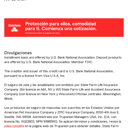
Divulgaciones
Installment loans are offered by U.S. Bank National Association. Deposit products
are offered by U.S. Bank National Association. Member FDIC.
The creditor and issuer of this credit card is U.S. Bank National Association,
pursuant to a license from Visa U.S.A. Inc.
El seguro de vida y las anualidades son emitidos por State Farm Life Insurance
Company. (Sin licencia en MA, NY y WI) State Farm Life and Accident Assurance
Company (con licencia en New York y Wisconsin) Oficinas centrales, Bloomington,
Illinois.
Los productos de seguro de mascotas son suscritos en los Estados Unidos por
American Pet Insurance Company y ZPIC Insurance Company, 6100-4th Ave S,
Seattle, WA 98108. Administrado por Trupanion Managers USA, Inc. (CA: con
licencia No. 0G22803, NPN 9588590). Se aplican términos y condiciones, revise la
póliza completa
en la página web de Trupanion para obtener detalles. State Farm