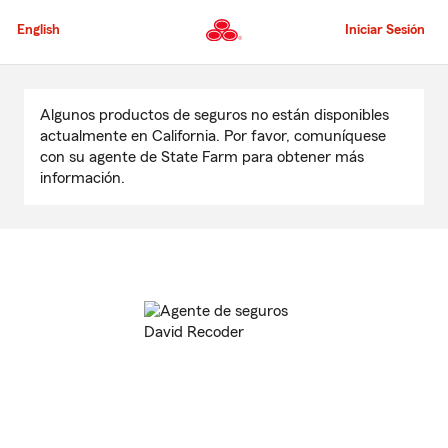
Pasar
al
English
Iniciar Sesión
contenido
principal
Comienzo
del
Algunos productos de seguros no están disponibles
contenido
actualmente en California. Por favor, comuníquese
principal
con su agente de State Farm para obtener más
información.