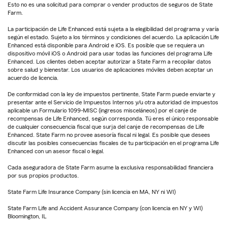
Esto no es una solicitud para comprar o vender productos de seguros de State
Farm.
La participación de Life Enhanced está sujeta a la elegibilidad del programa y varía
según el estado. Sujeto a los términos y condiciones del acuerdo. La aplicación Life
Enhanced está disponible para Android e iOS. Es posible que se requiera un
dispositivo móvil iOS o Android para usar todas las funciones del programa Life
Enhanced. Los clientes deben aceptar autorizar a State Farm a recopilar datos
sobre salud y bienestar. Los usuarios de aplicaciones móviles deben aceptar un
acuerdo de licencia.
De conformidad con la ley de impuestos pertinente, State Farm puede enviarte y
presentar ante el Servicio de Impuestos Internos y/u otra autoridad de impuestos
aplicable un Formulario 1099-MISC (ingresos misceláneos) por el canje de
recompensas de Life Enhanced, según corresponda. Tú eres el único responsable
de cualquier consecuencia fiscal que surja del canje de recompensas de Life
Enhanced. State Farm no provee asesoría fiscal ni legal. Es posible que desees
discutir las posibles consecuencias fiscales de tu participación en el programa Life
Enhanced con un asesor fiscal o legal.
Cada aseguradora de State Farm asume la exclusiva responsabilidad financiera
por sus propios productos.
State Farm Life Insurance Company (sin licencia en MA, NY ni WI)
State Farm Life and Accident Assurance Company (con licencia en NY y WI)
Bloomington, IL