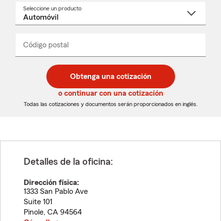
Seleccione un producto
Seleccione
un
nombre
de
producto
del
Código postal
Ingresa
Ingresa
_____
menú
un
un
desplegable
código
código
postal
postal
Obtenga una cotización
de
de
5
5
o continuar con una cotización
dígitos
dígitos
Todas las cotizaciones y documentos serán proporcionados en inglés.
Detalles de la oficina:
Dirección física:
1333 San Pablo Ave
Suite 101
Pinole
,
CA
94564