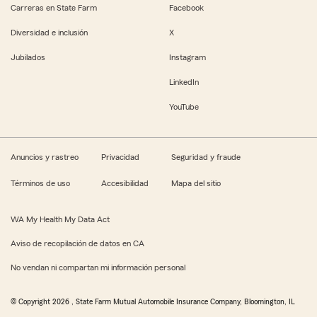
Carreras en State Farm
Facebook
Diversidad e inclusión
X
Jubilados
Instagram
LinkedIn
YouTube
Anuncios y rastreo
Privacidad
Seguridad y fraude
Términos de uso
Accesibilidad
Mapa del sitio
WA My Health My Data Act
Aviso de recopilación de datos en CA
No vendan ni compartan mi información personal
© Copyright
2026
, State Farm Mutual Automobile Insurance Company, Bloomington, IL