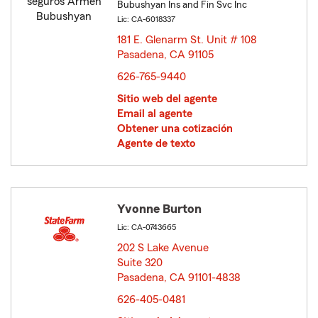
Bubushyan Ins and Fin Svc Inc
Lic: CA-6018337
181 E. Glenarm St. Unit # 108
Pasadena, CA 91105
opens in new window
626-765-9440
Sitio web del agente
Email al agente
Obtener una cotización
Agente de texto
Yvonne Burton
Lic: CA-0743665
202 S Lake Avenue
Suite 320
Pasadena, CA 91101-4838
opens in new window
626-405-0481