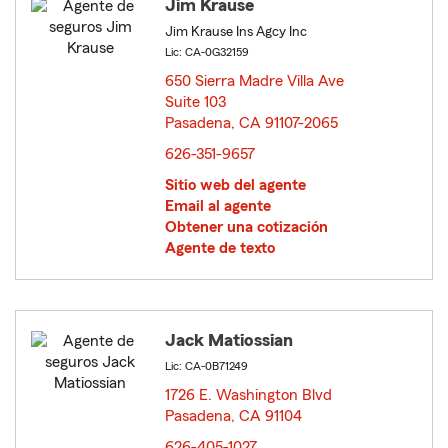
Jim Krause
Jim Krause Ins Agcy Inc
Lic: CA-0G32159
650 Sierra Madre Villa Ave
Suite 103
Pasadena, CA 91107-2065
opens in new window
626-351-9657
Sitio web del agente
Email al agente
Obtener una cotización
Agente de texto
Jack Matiossian
Lic: CA-0B71249
1726 E. Washington Blvd
Pasadena, CA 91104
opens in new window
626-405-1027