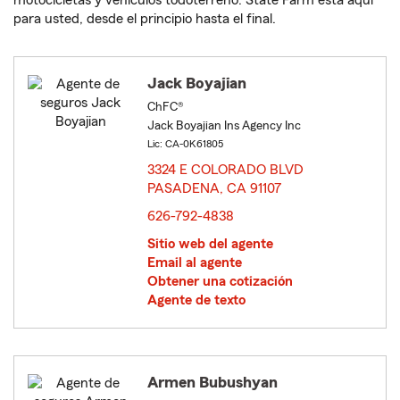
motocicletas y vehículos todoterreno. State Farm está aquí
para usted, desde el principio hasta el final.
Jack Boyajian
ChFC®
Jack Boyajian Ins Agency Inc
Lic: CA-0K61805
3324 E COLORADO BLVD
PASADENA, CA 91107
opens in new window
626-792-4838
Sitio web del agente
Email al agente
Obtener una cotización
Agente de texto
Armen Bubushyan