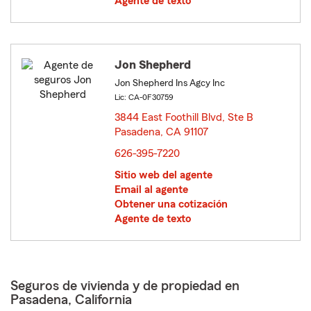
Agente de texto
Jon Shepherd
Jon Shepherd Ins Agcy Inc
Lic: CA-0F30759
3844 East Foothill Blvd, Ste B
Pasadena, CA 91107
opens in new window
626-395-7220
Sitio web del agente
Email al agente
Obtener una cotización
Agente de texto
Seguros de vivienda y de propiedad en
Pasadena, California