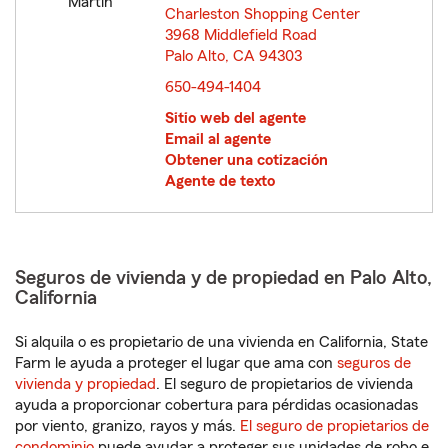
Charleston Shopping Center
3968 Middlefield Road
Palo Alto, CA 94303
opens in new window
650-494-1404
Sitio web del agente
Email al agente
Obtener una cotización
Agente de texto
Seguros de vivienda y de propiedad en Palo Alto,
California
Si alquila o es propietario de una vivienda en California, State
Farm le ayuda a proteger el lugar que ama con
seguros de
vivienda y propiedad
. El seguro de propietarios de vivienda
ayuda a proporcionar cobertura para pérdidas ocasionadas
por viento, granizo, rayos y más.
El seguro de propietarios de
condominio
puede ayudar a proteger sus unidades de robo e