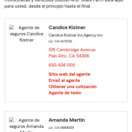
motocicletas y vehículos todoterreno. State Farm está aquí
para usted, desde el principio hasta el final.
Candice Kistner
Candice Kistner Ins Agency Inc
Lic: CA-0I72726
576 Cambridge Avenue
Palo Alto, CA 94306
opens in new window
650-424-1100
Sitio web del agente
Email al agente
Obtener una cotización
Agente de texto
Amanda Martin
Lic: CA-0B68529