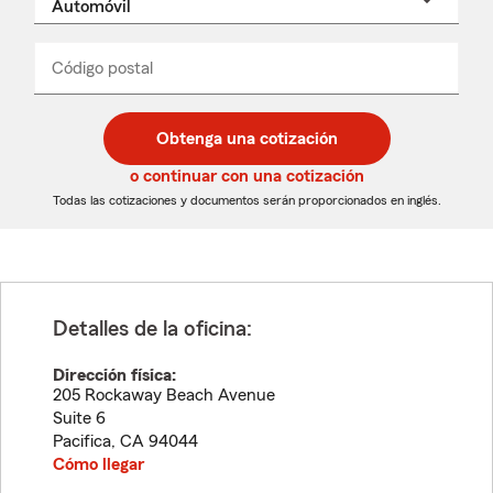
un
nombre
de
producto
del
Código postal
Ingresa
Ingresa
_____
menú
un
un
desplegable
código
código
postal
postal
Obtenga una cotización
de
de
5
5
o continuar con una cotización
dígitos
dígitos
Todas las cotizaciones y documentos serán proporcionados en inglés.
Detalles de la oficina:
Dirección física:
205 Rockaway Beach Avenue
Suite 6
Pacifica
,
CA
94044
Cómo llegar