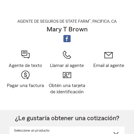
®
AGENTE DE SEGUROS DE STATE FARM
,
PACIFICA
, CA
Mary T Brown
Agente de texto
Llamar al agente
Email al agente
Pagar una factura
Obtén una tarjeta
de identificación
¿Le gustaría obtener una cotización?
Seleccione un producto
Seleccione