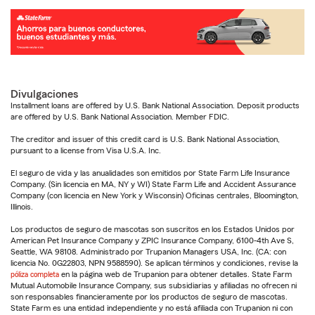
Divulgaciones
Installment loans are offered by U.S. Bank National Association. Deposit products
are offered by U.S. Bank National Association. Member FDIC.
The creditor and issuer of this credit card is U.S. Bank National Association,
pursuant to a license from Visa U.S.A. Inc.
El seguro de vida y las anualidades son emitidos por State Farm Life Insurance
Company. (Sin licencia en MA, NY y WI) State Farm Life and Accident Assurance
Company (con licencia en New York y Wisconsin) Oficinas centrales, Bloomington,
Illinois.
Los productos de seguro de mascotas son suscritos en los Estados Unidos por
American Pet Insurance Company y ZPIC Insurance Company, 6100-4th Ave S,
Seattle, WA 98108. Administrado por Trupanion Managers USA, Inc. (CA: con
licencia No. 0G22803, NPN 9588590). Se aplican términos y condiciones, revise la
póliza completa
en la página web de Trupanion para obtener detalles. State Farm
Mutual Automobile Insurance Company, sus subsidiarias y afiliadas no ofrecen ni
son responsables financieramente por los productos de seguro de mascotas.
State Farm es una entidad independiente y no está afiliada con Trupanion ni con