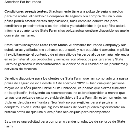
American Pet Insurance.
Condiciones preexistentes:
Si actualmente tiene una póliza de seguro médico
para mascotas, el cambio de compañía de seguros o la compra de una nueva
póliza podría afectar ciertas disposiciones, tales como las coberturas para
condiciones preexistentes o los deducibles ya establecidos bajo su póliza actual.
Informe a su agente de State Farm si su póliza actual contiene disposiciones que le
convenga mantener.
State Farm (incluyendo State Farm Mutual Automobile Insurance Company y sus
subsidiarias y afiliadas) no se hace responsable y no respalda ni aprueba, implícita
ni explícitamente, el contenido de ningún sitio de terceros al que se haga referencia
en este material. Los productos y servicios son ofrecidos por terceros y State
Farm no garantiza la mercantabilidad, la idoneidad ni la calidad de los productos y
servicios de terceros.
Beneficio disponible para los clientes de State Farm que han comprado una nueva
póliza de seguro de vida desde el 1 de enero de 2022. Si bien cualquier persona
mayor de 18 años puede unirse a Life Enhanced, es posible que ciertas funciones
de la aplicación, incluyendo las recompensas, no estén disponibles a menos que
tengas una póliza de seguro de vida elegible de State Farm.En este momento, los
titulares de póliza en Florida y New York no son elegibles para el programa
completo.Ten en cuenta que algunos titulares de póliza pueden experimentar un
retraso antes de que una nueva póliza sea elegible para recompensas.
Esto no es una solicitud para comprar o vender productos de seguros de State
Farm.