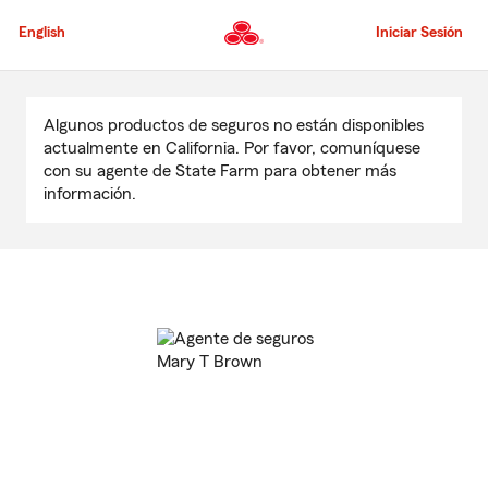
Pasar
al
English
Iniciar Sesión
contenido
principal
Comienzo
del
Algunos productos de seguros no están disponibles
contenido
actualmente en California. Por favor, comuníquese
principal
con su agente de State Farm para obtener más
información.