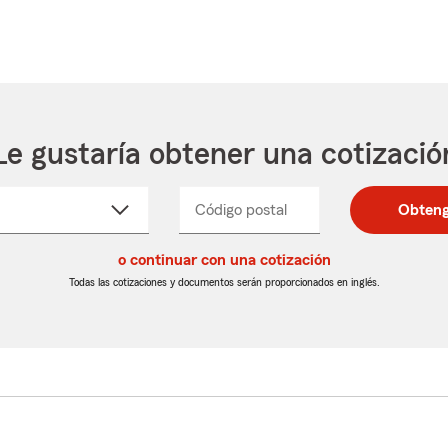
Le gustaría obtener una cotizació
cione
Código postal
Ingresa
Ingresa
Obteng
_____
un
un
re
código
código
cto
o continuar con una cotización
postal
postal
de
de
Todas las cotizaciones y documentos serán proporcionados en inglés.
egable
5
5
dígitos
dígitos