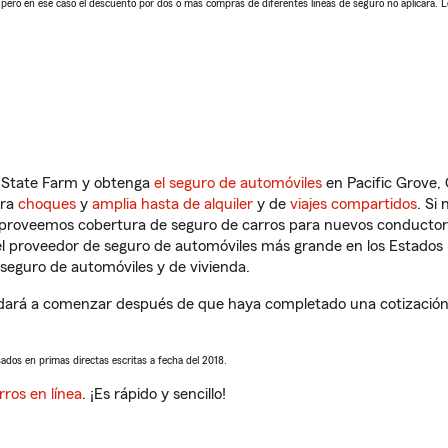
, pero en ese caso el descuento por dos o más compras de diferentes líneas de seguro no aplicará. 
n State Farm y obtenga
el seguro de automóviles
en Pacific Grove,
tra
choques
y
amplia hasta de alquiler
y de
viajes compartidos
. Si
s proveemos cobertura de seguro de carros para nuevos conductores
l proveedor de seguro de automóviles más grande en los Estados
seguro de automóviles y de vivienda.
dará a comenzar después de que haya completado una cotización d
sados en primas directas escritas a fecha del 2018.
rros en línea
. ¡Es rápido y sencillo!