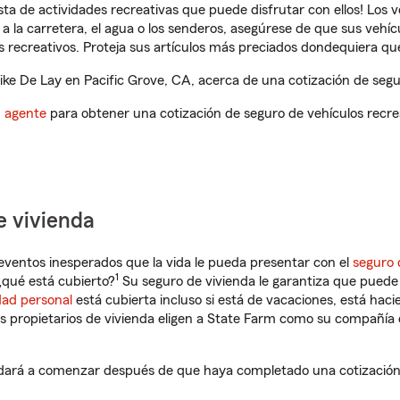
ista de actividades recreativas que puede disfrutar con ellos! Los 
a la carretera, el agua o los senderos, asegúrese de que sus vehí
 recreativos. Proteja sus artículos más preciados dondequiera qu
e De Lay en Pacific Grove, CA, acerca de una cotización de segur
n agente
para obtener una cotización de seguro de vehículos recre
e vivienda
eventos inesperados que la vida le pueda presentar con el
seguro 
1
¿qué está cubierto?
Su seguro de vivienda le garantiza que puede 
dad personal
está cubierta incluso si está de vacaciones, está haci
propietarios de vivienda eligen a State Farm como su compañía 
udará a comenzar después de que haya completado una cotización 