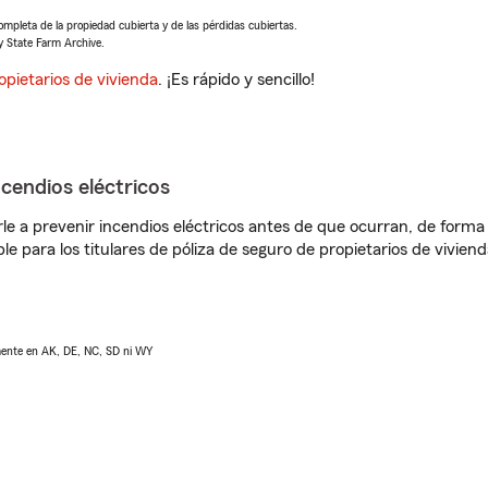
completa de la propiedad cubierta y de las pérdidas cubiertas.
y State Farm Archive.
opietarios de vivienda
. ¡Es rápido y sencillo!
ncendios eléctricos
e a prevenir incendios eléctricos antes de que ocurran, de forma 
le para los titulares de póliza de seguro de propietarios de vivie
lmente en AK, DE, NC, SD ni WY