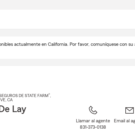
Pasar
al
contenido
principal
onibles actualmente en California. Por favor, comuníquese con s
®
SEGUROS DE STATE FARM
,
OVE
, CA
De Lay
Llamar al agente
Email al a
831-373-0138