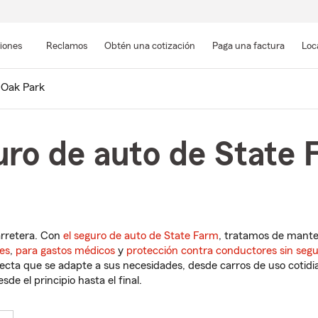
Pasar
al
siones
Reclamos
Obtén una cotización
Paga una factura
Loc
contenido
principal
Oak Park
uro de auto de State
arretera. Con
el seguro de auto de State Farm
, tratamos de mant
es
,
para gastos médicos
y
protección contra conductores sin seg
cta que se adapte a sus necesidades, desde carros de uso cotidian
de el principio hasta el final.