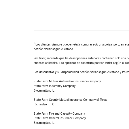
1
Los clientes siempre pueden elegir comprar solo una póliza, pero, en ese
podrían variar según el estado.
Por favor, recuerde que las descripciones anteriores contienen solo una de
endosos aplicables. Las opciones de cobertura podrían variar según el es
Los descuentos y su disponibilidad podrían variar según el estado y los re
State Farm Mutual Automobile Insurance Company
State Farm Indemnity Company
Bloomington, IL
State Farm County Mutual Insurance Company of Texas
Richardson, TX
State Farm Fire and Casualty Company
State Farm General Insurance Company
Bloomington, IL