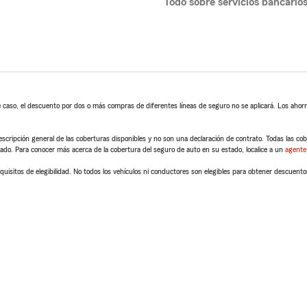
Todo sobre servicios bancario
 caso, el descuento por dos o más compras de diferentes líneas de seguro no se aplicará. Los ahorro
scripción general de las coberturas disponibles y no son una declaración de contrato. Todas las cober
tado. Para conocer más acerca de la cobertura del seguro de auto en su estado, localice a un
agente
quisitos de elegibilidad. No todos los vehículos ni conductores son elegibles para obtener descuento