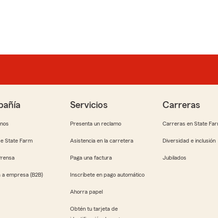
añía
Servicios
Carreras
anos
Presenta un reclamo
Carreras en State Fa
e State Farm
Asistencia en la carretera
Diversidad e inclusión
Prensa
Paga una factura
Jubilados
 a empresa (B2B)
Inscríbete en pago automático
Ahorra papel
Obtén tu tarjeta de