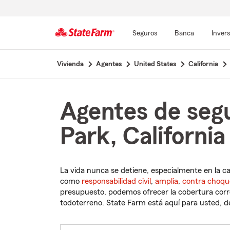
Seguros
Banca
Inver
Comienzo
Vivienda
Agentes
United States
California
del
contenido
principal
Agentes de seg
Park, California
La vida nunca se detiene, especialmente en la c
como
responsabilidad civil
,
amplia
,
contra choqu
presupuesto, podemos ofrecer la cobertura corre
todoterreno. State Farm está aquí para usted, des