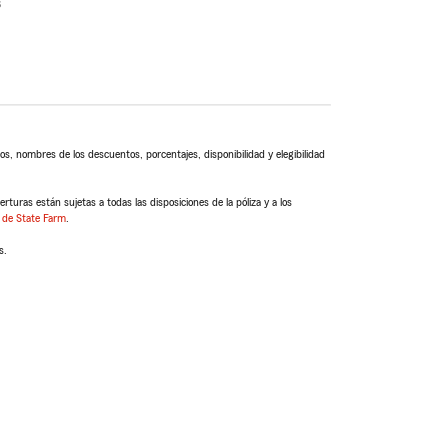
s
s, nombres de los descuentos, porcentajes, disponibilidad y elegibilidad
turas están sujetas a todas las disposiciones de la póliza y a los
 de State Farm
.
s.