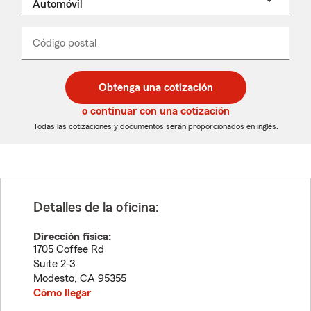
un
nombre
de
producto
del
Código postal
Ingresa
Ingresa
_____
menú
un
un
desplegable
código
código
postal
postal
Obtenga una cotización
de
de
5
5
o continuar con una cotización
dígitos
dígitos
Todas las cotizaciones y documentos serán proporcionados en inglés.
Detalles de la oficina:
Dirección física:
1705 Coffee Rd
Suite 2-3
Modesto
,
CA
95355
Cómo llegar