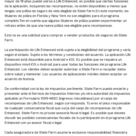
mayor de 18 años puede unirse a Life Enhanced, es posible que ciertas funciones
de la aplicación, incluyendo las recompensas, no estén disponibles a menos que
tengas una póliza de seguro de vida elegible de State Farm.En este momento, los
titulares de póliza en Florida y New York no son elegibles para el programa
completo.Ten en cuenta que algunos titulares de póliza pueden experimentar un
retraso antes de que una nueva póliza sea elegible para recompensas.
Esto no es una solicitud para comprar o vender productos de seguros de State
Farm.
La participación de Life Enhanced está sujeta a la elegibilidad del programa y varía
según el estado. Sujeto a los términos y condiciones del acuerdo. La aplicación Life
Enhanced está disponible para Android e iOS. Es posible que se requiera un
dispositivo móvil iOS o Android para usar todas las funciones del programa Life
Enhanced. Los clientes deben aceptar autorizar a State Farm a recopilar datos
sobre salud y bienestar. Los usuarios de aplicaciones móviles deben aceptar un
acuerdo de licencia.
De conformidad con la ley de impuestos pertinente, State Farm puede enviarte y
presentar ante el Servicio de Impuestos Internos y/u otra autoridad de impuestos
aplicable un Formulario 1099-MISC (ingresos misceláneos) por el canje de
recompensas de Life Enhanced, según corresponda. Tú eres el único responsable
de cualquier consecuencia fiscal que surja del canje de recompensas de Life
Enhanced. State Farm no provee asesoría fiscal ni legal. Es posible que desees
discutir las posibles consecuencias fiscales de tu participación en el programa Life
Enhanced con un asesor fiscal o legal.
Cada aseguradora de State Farm asume la exclusiva responsabilidad financiera