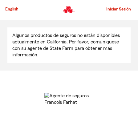
Pasar
al
English
Iniciar Sesión
contenido
principal
Comienzo
del
Algunos productos de seguros no están disponibles
contenido
actualmente en California. Por favor, comuníquese
principal
con su agente de State Farm para obtener más
información.