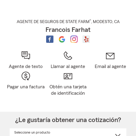
®
AGENTE DE SEGUROS DE STATE FARM
,
MODESTO
, CA
Francois Farhat
Agente de texto
Llamar al agente
Email al agente
Pagar una factura
Obtén una tarjeta
de identificación
¿Le gustaría obtener una cotización?
Seleccione un producto
Seleccione