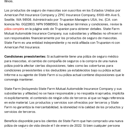
Illinois.
Los productos de seguro de mascotas son suscritos en los Estados Unidos por
American Pet Insurance Company y ZPIC Insurance Company, 6100-4th Ave S,
Seattle, WA 98108. Administrado por Trupanion Managers USA, Inc. (CA: con
licencia No. 0G22803, NPN 9588590). Se aplican términos y condiciones, revise la
póliza completa
en la página web de Trupanion para obtener detalles. State Farm
Mutual Automobile Insurance Company, sus subsidiarias y afiliadas no ofrecen ni
son responsables financieramente por los productos de seguro de mascotas.
State Farm es una entidad independiente y no está afiliada con Trupanion ni con
American Pet Insurance.
Condiciones preexistentes:
Si actualmente tiene una póliza de seguro médico
para mascotas, el cambio de compañía de seguros o la compra de una nueva
póliza podría afectar ciertas disposiciones, tales como las coberturas para
condiciones preexistentes o los deducibles ya establecidos bajo su póliza actual.
Informe a su agente de State Farm si su póliza actual contiene disposiciones que le
convenga mantener.
State Farm (incluyendo State Farm Mutual Automobile Insurance Company y sus
subsidiarias y afiliadas) no se hace responsable y no respalda ni aprueba, implícita
ni explícitamente, el contenido de ningún sitio de terceros al que se haga referencia
en este material. Los productos y servicios son ofrecidos por terceros y State
Farm no garantiza la mercantabilidad, la idoneidad ni la calidad de los productos y
servicios de terceros.
Beneficio disponible para los clientes de State Farm que han comprado una nueva
póliza de seguro de vida desde el 1 de enero de 2022. Si bien cualquier persona