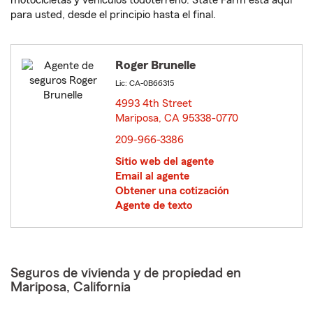
motocicletas y vehículos todoterreno. State Farm está aquí
para usted, desde el principio hasta el final.
Roger Brunelle
Lic: CA-0B66315
4993 4th Street
Mariposa, CA 95338-0770
opens in new window
209-966-3386
Sitio web del agente
Email al agente
Obtener una cotización
Agente de texto
Seguros de vivienda y de propiedad en
Mariposa, California