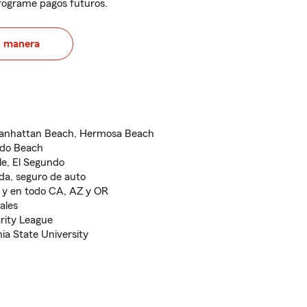
programe pagos futuros.
u manera
Manhattan Beach, Hermosa Beach
ndo Beach
e, El Segundo
ida, seguro de auto
y y en todo CA, AZ y OR
ales
rity League
ia State University