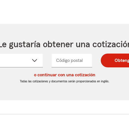
Le gustaría obtener una cotizació
cione
Código postal
Ingresa
Ingresa
Obteng
_____
un
un
re
código
código
cto
o continuar con una cotización
postal
postal
de
de
Todas las cotizaciones y documentos serán proporcionados en inglés.
egable
5
5
dígitos
dígitos