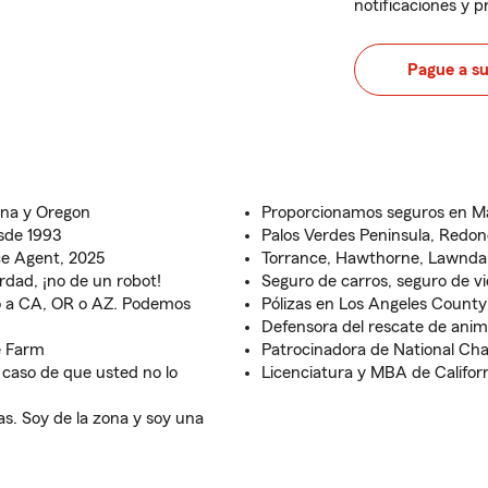
notificaciones y 
Pague a s
zona y Oregon
Proporcionamos seguros en 
esde 1993
Palos Verdes Peninsula, Redo
ce Agent, 2025
Torrance, Hawthorne, Lawndal
rdad, ¡no de un robot!
Seguro de carros, seguro de v
do a CA, OR o AZ. Podemos
Pólizas en Los Angeles Count
Defensora del rescate de anim
e Farm
Patrocinadora de National Cha
 caso de que usted no lo
Licenciatura y MBA de Californ
s. Soy de la zona y soy una