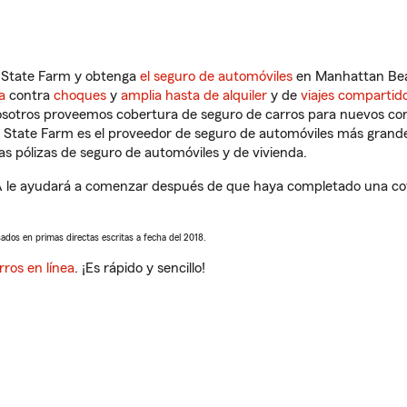
n State Farm y obtenga
el seguro de automóviles
en Manhattan Beac
a
contra
choques
y
amplia hasta de alquiler
y de
viajes compartid
nosotros proveemos cobertura de seguro de carros para nuevos con
e State Farm es el proveedor de seguro de automóviles más grand
 pólizas de seguro de automóviles y de vivienda.
e ayudará a comenzar después de que haya completado una cotiz
sados en primas directas escritas a fecha del 2018.
rros en línea
. ¡Es rápido y sencillo!