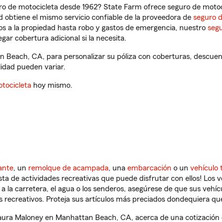
ro de motocicleta desde 1962? State Farm ofrece seguro de motoci
 obtiene el mismo servicio confiable de la proveedora de
seguro 
os a la propiedad hasta robo y gastos de emergencia, nuestro
segu
gar cobertura adicional si la necesita.
 Beach, CA, para personalizar su póliza con coberturas, descue
ilidad pueden variar.
tocicleta
hoy mismo.
ante
, un
remolque de acampada
, una
embarcación
o un
vehículo 
ista de actividades recreativas que puede disfrutar con ellos! Los 
a la carretera, el agua o los senderos, asegúrese de que sus vehí
 recreativos. Proteja sus artículos más preciados dondequiera qu
ura Maloney en Manhattan Beach, CA, acerca de una cotización d