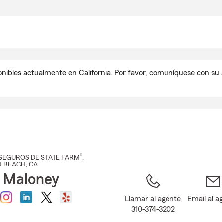
Pasar
al
contenido
principal
onibles actualmente en California. Por favor, comuníquese con s
®
SEGUROS DE STATE FARM
,
 BEACH
, CA
 Maloney
Llamar al agente
Email al a
310-374-3202