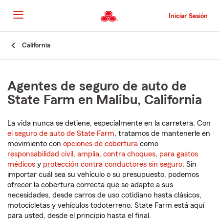
Pasar
al
Iniciar Sesión
contenido
principal
Comienzo
California
del
contenido
principal
Agentes de seguro de auto de
State Farm en Malibu, California
La vida nunca se detiene, especialmente en la carretera. Con
el seguro de auto de State Farm
, tratamos de mantenerle en
movimiento con
opciones de cobertura
como
responsabilidad civil
,
amplia
,
contra choques
,
para gastos
médicos
y
protección contra conductores sin seguro
. Sin
importar cuál sea su vehículo o su presupuesto, podemos
ofrecer la cobertura correcta que se adapte a sus
necesidades, desde carros de uso cotidiano hasta clásicos,
motocicletas y vehículos todoterreno. State Farm está aquí
para usted, desde el principio hasta el final.