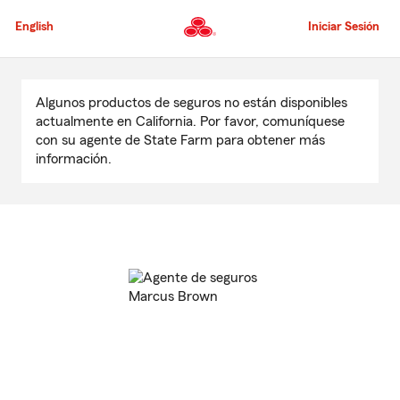
Pasar
al
English
Iniciar Sesión
contenido
principal
Comienzo
del
Algunos productos de seguros no están disponibles
contenido
actualmente en California. Por favor, comuníquese
principal
con su agente de State Farm para obtener más
información.