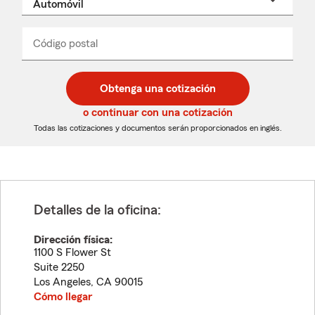
un
nombre
de
producto
del
Código postal
Ingresa
Ingresa
_____
menú
un
un
desplegable
código
código
postal
postal
Obtenga una cotización
de
de
5
5
o continuar con una cotización
dígitos
dígitos
Todas las cotizaciones y documentos serán proporcionados en inglés.
Detalles de la oficina:
Dirección física:
1100 S Flower St
Suite 2250
Los Angeles
,
CA
90015
Cómo llegar