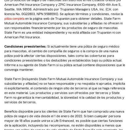
Los productos de seguro de mascotas son suscritos en los Estados Unidos por
American Pet Insurance Company y ZPIC Insurance Company, 6100-4th Ave S,
Seattle, WA 98108. Administrado por Trupanion Managers USA, Inc. (CA: con
licencia No. 0G22803, NPN 9588590). Se aplican términos y condiciones, revise la
póliza completa
en la página web de Trupanion para obtener detalles. State Farm
Mutual Automobile Insurance Company, sus subsidiarias y afiliadas no ofrecen ni
son responsables financieramente por los productos de seguro de mascotas.
State Farm es una entidad independiente y no está afiliada con Trupanion ni con
American Pet Insurance.
Condiciones preexistentes:
Si actualmente tiene una póliza de seguro médico
para mascotas, el cambio de compañía de seguros o la compra de una nueva
póliza podría afectar ciertas disposiciones, tales como las coberturas para
condiciones preexistentes o los deducibles ya establecidos bajo su póliza actual.
Informe a su agente de State Farm si su póliza actual contiene disposiciones que le
convenga mantener.
State Farm (incluyendo State Farm Mutual Automobile Insurance Company y sus
subsidiarias y afiliadas) no se hace responsable y no respalda ni aprueba, implícita
ni explícitamente, el contenido de ningún sitio de terceros al que se haga referencia
en este material. Los productos y servicios son ofrecidos por terceros y State
Farm no garantiza la mercantabilidad, la idoneidad ni la calidad de los productos y
servicios de terceros.
Beneficio disponible para los clientes de State Farm que han comprado una nueva
póliza de seguro de vida desde el 1 de enero de 2022. Si bien cualquier persona
mayor de 18 años puede unirse a Life Enhanced, es posible que ciertas funciones
de la aplicación, incluyendo las recompensas, no estén disponibles a menos que