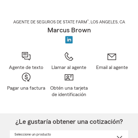
®
AGENTE DE SEGUROS DE STATE FARM
,
LOS ANGELES
, CA
Marcus Brown
Agente de texto
Llamar al agente
Email al agente
Pagar una factura
Obtén una tarjeta
de identificación
¿Le gustaría obtener una cotización?
Seleccione un producto
Seleccione