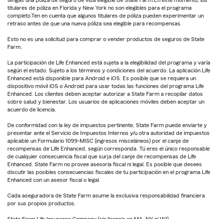
tengas una póliza de seguro de vida elegible de State Farm.En este momento, los
titulares de póliza en Florida y New York no son elegibles para el programa
completo.Ten en cuenta que algunos titulares de póliza pueden experimentar un
retraso antes de que una nueva póliza sea elegible para recompensas.
Esto no es una solicitud para comprar o vender productos de seguros de State
Farm.
La participación de Life Enhanced está sujeta a la elegibilidad del programa y varía
según el estado. Sujeto a los términos y condiciones del acuerdo. La aplicación Life
Enhanced está disponible para Android e iOS. Es posible que se requiera un
dispositivo móvil iOS o Android para usar todas las funciones del programa Life
Enhanced. Los clientes deben aceptar autorizar a State Farm a recopilar datos
sobre salud y bienestar. Los usuarios de aplicaciones móviles deben aceptar un
acuerdo de licencia.
De conformidad con la ley de impuestos pertinente, State Farm puede enviarte y
presentar ante el Servicio de Impuestos Internos y/u otra autoridad de impuestos
aplicable un Formulario 1099-MISC (ingresos misceláneos) por el canje de
recompensas de Life Enhanced, según corresponda. Tú eres el único responsable
de cualquier consecuencia fiscal que surja del canje de recompensas de Life
Enhanced. State Farm no provee asesoría fiscal ni legal. Es posible que desees
discutir las posibles consecuencias fiscales de tu participación en el programa Life
Enhanced con un asesor fiscal o legal.
Cada aseguradora de State Farm asume la exclusiva responsabilidad financiera
por sus propios productos.