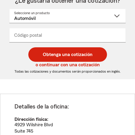
¿Le gustaría obtener una cotización?
Seleccione un producto
Seleccione
un
nombre
de
producto
del
Código postal
Ingresa
Ingresa
_____
menú
un
un
desplegable
código
código
postal
postal
Obtenga una cotización
de
de
5
5
o continuar con una cotización
dígitos
dígitos
Todas las cotizaciones y documentos serán proporcionados en inglés.
Detalles de la oficina:
Dirección física:
4929 Wilshire Blvd
Suite 745