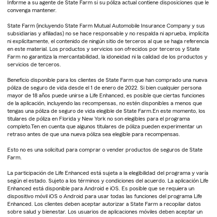
Informe a su agente de State Farm si su póliza actual contiene disposiciones que le
convenga mantener.
State Farm (incluyendo State Farm Mutual Automobile Insurance Company y sus
subsidiarias y afiliadas) no se hace responsable y no respalda ni aprueba, implícita
ni explícitamente, el contenido de ningún sitio de terceros al que se haga referencia
en este material. Los productos y servicios son ofrecidos por terceros y State
Farm no garantiza la mercantabilidad, la idoneidad ni la calidad de los productos y
servicios de terceros.
Beneficio disponible para los clientes de State Farm que han comprado una nueva
póliza de seguro de vida desde el 1 de enero de 2022. Si bien cualquier persona
mayor de 18 años puede unirse a Life Enhanced, es posible que ciertas funciones
de la aplicación, incluyendo las recompensas, no estén disponibles a menos que
tengas una póliza de seguro de vida elegible de State Farm.En este momento, los
titulares de póliza en Florida y New York no son elegibles para el programa
completo.Ten en cuenta que algunos titulares de póliza pueden experimentar un
retraso antes de que una nueva póliza sea elegible para recompensas.
Esto no es una solicitud para comprar o vender productos de seguros de State
Farm.
La participación de Life Enhanced está sujeta a la elegibilidad del programa y varía
según el estado. Sujeto a los términos y condiciones del acuerdo. La aplicación Life
Enhanced está disponible para Android e iOS. Es posible que se requiera un
dispositivo móvil iOS o Android para usar todas las funciones del programa Life
Enhanced. Los clientes deben aceptar autorizar a State Farm a recopilar datos
sobre salud y bienestar. Los usuarios de aplicaciones móviles deben aceptar un