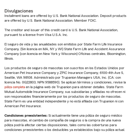
Divulgaciones
Installment loans are offered by U.S. Bank National Association. Deposit products
are offered by U.S. Bank National Association. Member FDIC.
The creditor and issuer of this credit card is U.S. Bank National Association,
pursuant to a license from Visa U.S.A. Inc.
El seguro de vida y las anualidades son emitidos por State Farm Life Insurance
Company. (Sin licencia en MA, NY y WI) State Farm Life and Accident Assurance
Company (con licencia en New York y Wisconsin) Oficinas centrales, Bloomington,
Illinois.
Los productos de seguro de mascotas son suscritos en los Estados Unidos por
American Pet Insurance Company y ZPIC Insurance Company, 6100-4th Ave S,
Seattle, WA 98108. Administrado por Trupanion Managers USA, Inc. (CA: con
licencia No. 0G22803, NPN 9588590). Se aplican términos y condiciones, revise la
póliza completa
en la página web de Trupanion para obtener detalles. State Farm
Mutual Automobile Insurance Company, sus subsidiarias y afiliadas no ofrecen ni
son responsables financieramente por los productos de seguro de mascotas.
State Farm es una entidad independiente y no está afiliada con Trupanion ni con
American Pet Insurance.
Condiciones preexistentes:
Si actualmente tiene una póliza de seguro médico
para mascotas, el cambio de compañía de seguros o la compra de una nueva
póliza podría afectar ciertas disposiciones, tales como las coberturas para
condiciones preexistentes o los deducibles ya establecidos bajo su póliza actual.