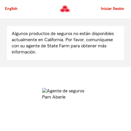
Pasar
al
English
Iniciar Sesión
contenido
principal
Comienzo
del
Algunos productos de seguros no están disponibles
contenido
actualmente en California. Por favor, comuníquese
principal
con su agente de State Farm para obtener más
información.