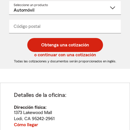
Seleccione un producto
Seleccione
un
nombre
de
producto
del
Código postal
Ingresa
Ingresa
_____
menú
un
un
desplegable
código
código
postal
postal
Obtenga una cotización
de
de
5
5
o continuar con una cotización
dígitos
dígitos
Todas las cotizaciones y documentos serán proporcionados en inglés.
Detalles de la oficina:
Dirección física:
1373 Lakewood Mall
Lodi
,
CA
95242-2961
Cómo llegar