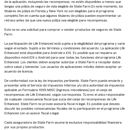
de la aplicación, incluyendo las recompensas, no estén disponibles a menos que
tengas una póliza de seguro de vida elegible de State Farm.En este momento, los
titulares de póliza en Florida y New York no son elegibles para el programa
completo.Ten en cuenta que algunos titulares de póliza pueden experimentar un
retraso antes de que una nueva póliza sea elegible para recompensas.
Esto no es una solicitud para comprar o vender productos de seguros de State
Farm.
La participación de Life Enhanced está sujeta a la elegibilidad del programa y varía
según el estado. Sujeto a los términos y condiciones del acuerdo. La aplicación Life
Enhanced está disponible para Android e iOS. Es posible que se requiera un
dispositivo móvil iOS o Android para usar todas las funciones del programa Life
Enhanced. Los clientes deben aceptar autorizar a State Farm a recopilar datos
sobre salud y bienestar. Los usuarios de aplicaciones móviles deben aceptar un
acuerdo de licencia.
De conformidad con la ley de impuestos pertinente, State Farm puede enviarte y
presentar ante el Servicio de Impuestos Internos y/u otra autoridad de impuestos
aplicable un Formulario 1099-MISC (ingresos misceláneos) por el canje de
recompensas de Life Enhanced, según corresponda. Tú eres el único responsable
de cualquier consecuencia fiscal que surja del canje de recompensas de Life
Enhanced. State Farm no provee asesoría fiscal ni legal. Es posible que desees
discutir las posibles consecuencias fiscales de tu participación en el programa Life
Enhanced con un asesor fiscal o legal.
Cada aseguradora de State Farm asume la exclusiva responsabilidad financiera
por sus propios productos.