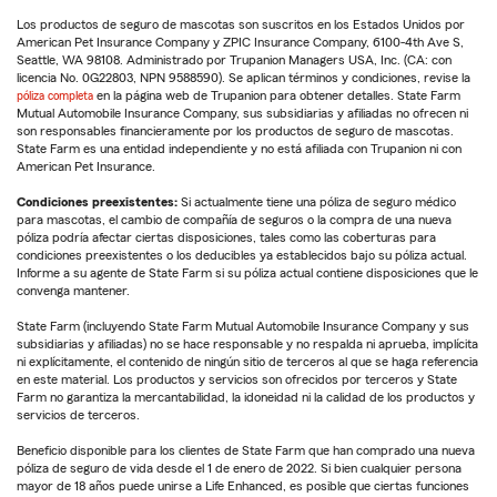
Los productos de seguro de mascotas son suscritos en los Estados Unidos por
American Pet Insurance Company y ZPIC Insurance Company, 6100-4th Ave S,
Seattle, WA 98108. Administrado por Trupanion Managers USA, Inc. (CA: con
licencia No. 0G22803, NPN 9588590). Se aplican términos y condiciones, revise la
póliza completa
en la página web de Trupanion para obtener detalles. State Farm
Mutual Automobile Insurance Company, sus subsidiarias y afiliadas no ofrecen ni
son responsables financieramente por los productos de seguro de mascotas.
State Farm es una entidad independiente y no está afiliada con Trupanion ni con
American Pet Insurance.
Condiciones preexistentes:
Si actualmente tiene una póliza de seguro médico
para mascotas, el cambio de compañía de seguros o la compra de una nueva
póliza podría afectar ciertas disposiciones, tales como las coberturas para
condiciones preexistentes o los deducibles ya establecidos bajo su póliza actual.
Informe a su agente de State Farm si su póliza actual contiene disposiciones que le
convenga mantener.
State Farm (incluyendo State Farm Mutual Automobile Insurance Company y sus
subsidiarias y afiliadas) no se hace responsable y no respalda ni aprueba, implícita
ni explícitamente, el contenido de ningún sitio de terceros al que se haga referencia
en este material. Los productos y servicios son ofrecidos por terceros y State
Farm no garantiza la mercantabilidad, la idoneidad ni la calidad de los productos y
servicios de terceros.
Beneficio disponible para los clientes de State Farm que han comprado una nueva
póliza de seguro de vida desde el 1 de enero de 2022. Si bien cualquier persona
mayor de 18 años puede unirse a Life Enhanced, es posible que ciertas funciones