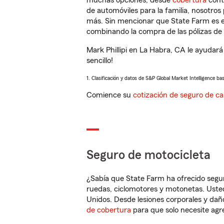
muchas opciones, desde
cobertura
con
de automóviles para la familia, nosotro
más. Sin mencionar que State Farm es e
combinando la compra de las pólizas de 
Mark Phillipi en La Habra, CA le ayudar
sencillo!
1. Clasificación y datos de S&P Global Market Intelligence ba
Comience su
cotización de seguro de ca
Seguro de motocicleta
¿Sabía que State Farm ha ofrecido segu
ruedas, ciclomotores y motonetas. Usted
Unidos. Desde lesiones corporales y dañ
de cobertura
para que solo necesite agre