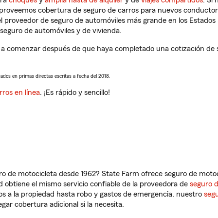
tra
choques
y
amplia hasta de alquiler
y de
viajes compartidos
. Si
s proveemos cobertura de seguro de carros para nuevos conductores
l proveedor de seguro de automóviles más grande en los Estados
seguro de automóviles y de vivienda.
á a comenzar después de que haya completado una cotización de se
sados en primas directas escritas a fecha del 2018.
rros en línea
. ¡Es rápido y sencillo!
ro de motocicleta desde 1962? State Farm ofrece seguro de motoci
 obtiene el mismo servicio confiable de la proveedora de
seguro 
os a la propiedad hasta robo y gastos de emergencia, nuestro
segu
gar cobertura adicional si la necesita.