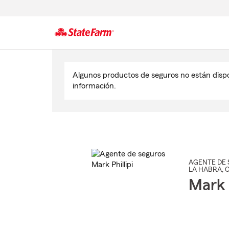
Comienzo
del
Algunos productos de seguros no están disp
contenido
información.
principal
AGENTE DE 
LA HABRA
, 
Mark P