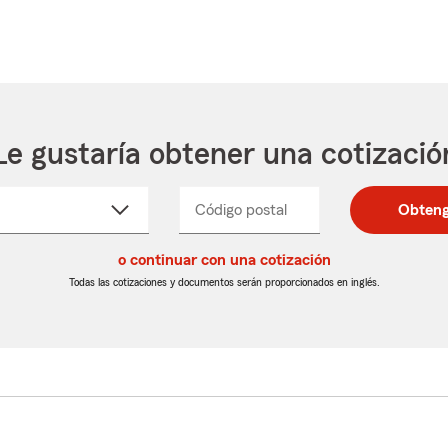
Le gustaría obtener una cotizació
cione
Código postal
Ingresa
Ingresa
Obteng
_____
un
un
re
código
código
cto
o continuar con una cotización
postal
postal
de
de
Todas las cotizaciones y documentos serán proporcionados en inglés.
egable
5
5
dígitos
dígitos