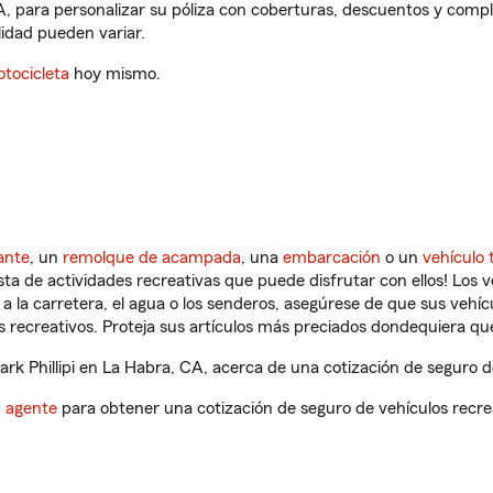
CA, para personalizar su póliza con coberturas, descuentos y com
ilidad pueden variar.
tocicleta
hoy mismo.
ante
, un
remolque de acampada
, una
embarcación
o un
vehículo 
ista de actividades recreativas que puede disfrutar con ellos! Los 
a la carretera, el agua o los senderos, asegúrese de que sus vehí
 recreativos. Proteja sus artículos más preciados dondequiera qu
k Phillipi en La Habra, CA, acerca de una cotización de seguro de
n agente
para obtener una cotización de seguro de vehículos recre