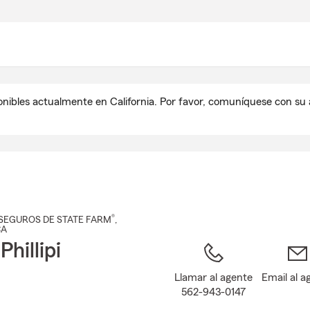
Pasar
al
contenido
principal
onibles actualmente en California. Por favor, comuníquese con s
®
SEGUROS DE STATE FARM
,
CA
hillipi
Llamar al agente
Email al a
562-943-0147