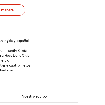
u manera
n inglés y español
Community Clinic
ra Host Lions Club
mercio
 tiene cuatro nietos
oluntariado
Nuestro equipo