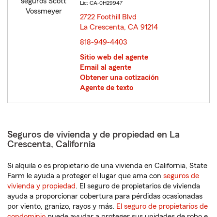
Lic: CA-0H29947
2722 Foothill Blvd
La Crescenta, CA 91214
opens in new window
818-949-4403
Sitio web del agente
Email al agente
Obtener una cotización
Agente de texto
Seguros de vivienda y de propiedad en La
Crescenta, California
Si alquila o es propietario de una vivienda en California, State
Farm le ayuda a proteger el lugar que ama con
seguros de
vivienda y propiedad
. El seguro de propietarios de vivienda
ayuda a proporcionar cobertura para pérdidas ocasionadas
por viento, granizo, rayos y más.
El seguro de propietarios de
condominio
puede ayudar a proteger sus unidades de robo e