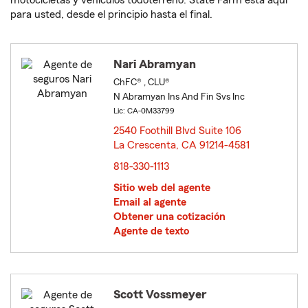
motocicletas y vehículos todoterreno. State Farm está aquí
para usted, desde el principio hasta el final.
Nari Abramyan
ChFC® , CLU®
N Abramyan Ins And Fin Svs Inc
Lic: CA-0M33799
2540 Foothill Blvd Suite 106
La Crescenta, CA 91214-4581
opens in new window
818-330-1113
Sitio web del agente
Email al agente
Obtener una cotización
Agente de texto
Scott Vossmeyer