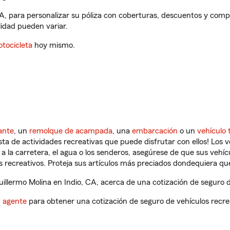
CA, para personalizar su póliza con coberturas, descuentos y com
ilidad pueden variar.
tocicleta
hoy mismo.
ante
, un
remolque de acampada
, una
embarcación
o un
vehículo 
ista de actividades recreativas que puede disfrutar con ellos! Los 
a la carretera, el agua o los senderos, asegúrese de que sus vehí
 recreativos. Proteja sus artículos más preciados dondequiera qu
llermo Molina en Indio, CA, acerca de una cotización de seguro d
n agente
para obtener una cotización de seguro de vehículos recre