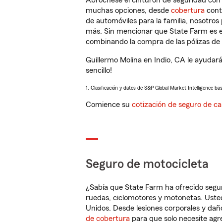
Abróchese el cinturón de seguridad co
muchas opciones, desde
cobertura
con
de automóviles para la familia, nosotro
más. Sin mencionar que State Farm es e
combinando la compra de las pólizas de 
Guillermo Molina en Indio, CA le ayudar
sencillo!
1. Clasificación y datos de S&P Global Market Intelligence ba
Comience su
cotización de seguro de ca
Seguro de motocicleta
¿Sabía que State Farm ha ofrecido segu
ruedas, ciclomotores y motonetas. Usted
Unidos. Desde lesiones corporales y dañ
de cobertura
para que solo necesite agre