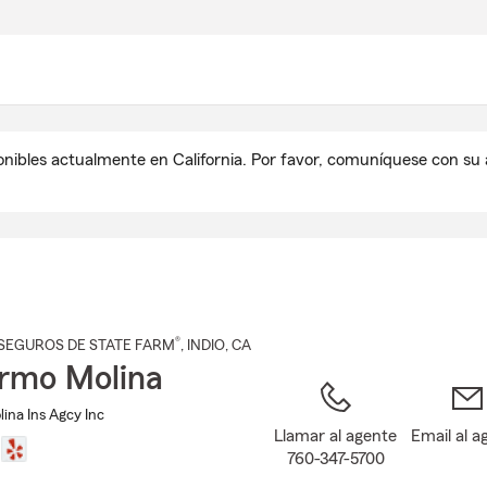
Pasar
al
contenido
principal
onibles actualmente en California. Por favor, comuníquese con s
®
SEGUROS DE STATE FARM
,
INDIO
, CA
ermo Molina
ina Ins Agcy Inc
Llamar al agente
Email al a
760-347-5700