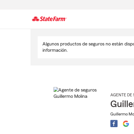
Comienzo
del
Algunos productos de seguros no están disp
contenido
información.
principal
AGENTE DE 
Guill
Guillermo Mol