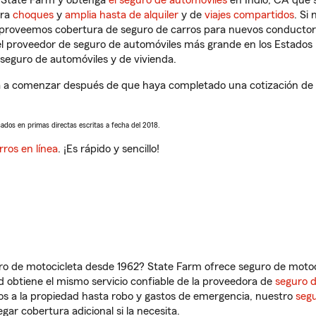
n State Farm y obtenga
el seguro de automóviles
en Indio, CA que s
tra
choques
y
amplia hasta de alquiler
y de
viajes compartidos
. Si
s proveemos cobertura de seguro de carros para nuevos conductores
l proveedor de seguro de automóviles más grande en los Estados
seguro de automóviles y de vivienda.
á a comenzar después de que haya completado una cotización de se
sados en primas directas escritas a fecha del 2018.
rros en línea
. ¡Es rápido y sencillo!
ro de motocicleta desde 1962? State Farm ofrece seguro de motoci
 obtiene el mismo servicio confiable de la proveedora de
seguro 
os a la propiedad hasta robo y gastos de emergencia, nuestro
segu
gar cobertura adicional si la necesita.