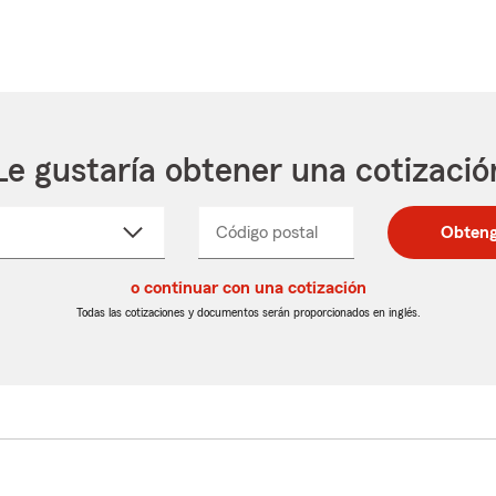
Le gustaría obtener una cotizació
cione
Código postal
Ingresa
Ingresa
Obteng
_____
un
un
re
código
código
cto
o continuar con una cotización
postal
postal
de
de
Todas las cotizaciones y documentos serán proporcionados en inglés.
egable
5
5
dígitos
dígitos