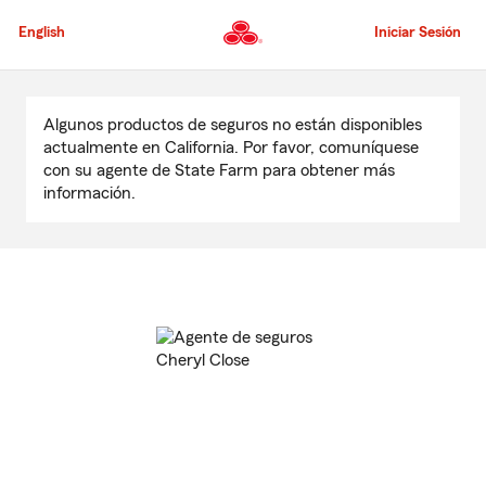
Pasar
al
English
Iniciar Sesión
contenido
principal
Comienzo
del
Algunos productos de seguros no están disponibles
contenido
actualmente en California. Por favor, comuníquese
principal
con su agente de State Farm para obtener más
información.