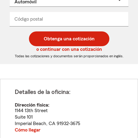
un
nombre
de
producto
del
Código postal
Ingresa
Ingresa
_____
menú
un
un
desplegable
código
código
postal
postal
Obtenga una cotización
de
de
5
5
o continuar con una cotización
dígitos
dígitos
Todas las cotizaciones y documentos serán proporcionados en inglés.
Detalles de la oficina:
Dirección física:
1144 13th Street
Suite 101
Imperial Beach
,
CA
91932-3675
Cómo llegar