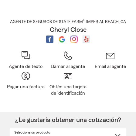
®
AGENTE DE SEGUROS DE STATE FARM
,
IMPERIAL BEACH
, CA
Cheryl Close
Agente de texto
Llamar al agente
Email al agente
Pagar una factura
Obtén una tarjeta
de identificación
¿Le gustaría obtener una cotización?
Seleccione un producto
Seleccione