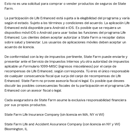
Esto no es una solicitud para comprar o vender productos de seguros de State
Farm.
La participación de Life Enhanced está sujeta a la elegibilidad del programa y varía
según el estado. Sujeto a los términos y condiciones del acuerdo. La aplicación Life
Enhanced está disponible para Android e iOS. Es posible que se requiera un
dispositivo móvil iOS o Android para usar todas las funciones del programa Life
Enhanced. Los clientes deben aceptar autorizar a State Farm a recopilar datos
sobre salud y bienestar. Los usuarios de aplicaciones móviles deben aceptar un
acuerdo de licencia.
De conformidad con la ley de impuestos pertinente, State Farm puede enviarte y
presentar ante el Servicio de Impuestos Internos y/u otra autoridad de impuestos
aplicable un Formulario 1099-MISC (ingresos misceláneos) por el canje de
recompensas de Life Enhanced, según corresponda. Tú eres el único responsable
de cualquier consecuencia fiscal que surja del canje de recompensas de Life
Enhanced. State Farm no provee asesoría fiscal ni legal. Es posible que desees
discutir las posibles consecuencias fiscales de tu participación en el programa Life
Enhanced con un asesor fiscal o legal.
Cada aseguradora de State Farm asume la exclusiva responsabilidad financiera
por sus propios productos.
State Farm Life Insurance Company (sin licencia en MA, NY ni WI)
State Farm Life and Accident Assurance Company (con licencia en NY y WI)
Bloomington, IL