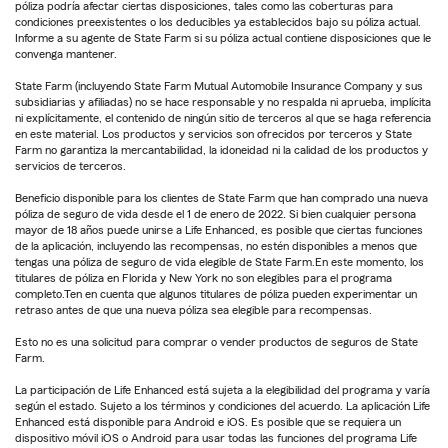
póliza podría afectar ciertas disposiciones, tales como las coberturas para
condiciones preexistentes o los deducibles ya establecidos bajo su póliza actual.
Informe a su agente de State Farm si su póliza actual contiene disposiciones que le
convenga mantener.
State Farm (incluyendo State Farm Mutual Automobile Insurance Company y sus
subsidiarias y afiliadas) no se hace responsable y no respalda ni aprueba, implícita
ni explícitamente, el contenido de ningún sitio de terceros al que se haga referencia
en este material. Los productos y servicios son ofrecidos por terceros y State
Farm no garantiza la mercantabilidad, la idoneidad ni la calidad de los productos y
servicios de terceros.
Beneficio disponible para los clientes de State Farm que han comprado una nueva
póliza de seguro de vida desde el 1 de enero de 2022. Si bien cualquier persona
mayor de 18 años puede unirse a Life Enhanced, es posible que ciertas funciones
de la aplicación, incluyendo las recompensas, no estén disponibles a menos que
tengas una póliza de seguro de vida elegible de State Farm.En este momento, los
titulares de póliza en Florida y New York no son elegibles para el programa
completo.Ten en cuenta que algunos titulares de póliza pueden experimentar un
retraso antes de que una nueva póliza sea elegible para recompensas.
Esto no es una solicitud para comprar o vender productos de seguros de State
Farm.
La participación de Life Enhanced está sujeta a la elegibilidad del programa y varía
según el estado. Sujeto a los términos y condiciones del acuerdo. La aplicación Life
Enhanced está disponible para Android e iOS. Es posible que se requiera un
dispositivo móvil iOS o Android para usar todas las funciones del programa Life