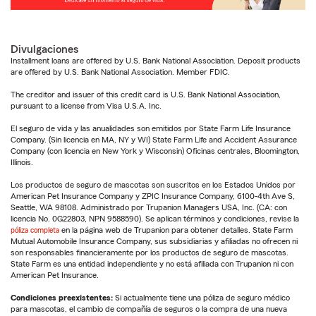
Divulgaciones
Installment loans are offered by U.S. Bank National Association. Deposit products
are offered by U.S. Bank National Association. Member FDIC.
The creditor and issuer of this credit card is U.S. Bank National Association,
pursuant to a license from Visa U.S.A. Inc.
El seguro de vida y las anualidades son emitidos por State Farm Life Insurance
Company. (Sin licencia en MA, NY y WI) State Farm Life and Accident Assurance
Company (con licencia en New York y Wisconsin) Oficinas centrales, Bloomington,
Illinois.
Los productos de seguro de mascotas son suscritos en los Estados Unidos por
American Pet Insurance Company y ZPIC Insurance Company, 6100-4th Ave S,
Seattle, WA 98108. Administrado por Trupanion Managers USA, Inc. (CA: con
licencia No. 0G22803, NPN 9588590). Se aplican términos y condiciones, revise la
póliza completa
en la página web de Trupanion para obtener detalles. State Farm
Mutual Automobile Insurance Company, sus subsidiarias y afiliadas no ofrecen ni
son responsables financieramente por los productos de seguro de mascotas.
State Farm es una entidad independiente y no está afiliada con Trupanion ni con
American Pet Insurance.
Condiciones preexistentes:
Si actualmente tiene una póliza de seguro médico
para mascotas, el cambio de compañía de seguros o la compra de una nueva