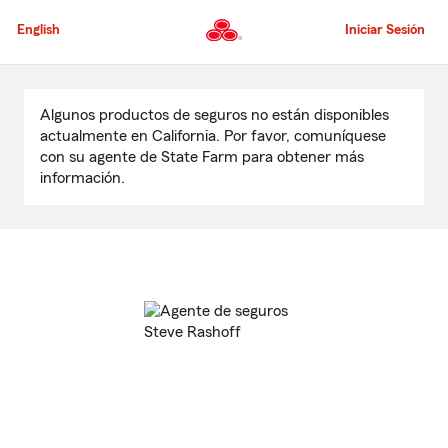
Pasar
al
English
Iniciar Sesión
contenido
principal
Comienzo
del
Algunos productos de seguros no están disponibles
contenido
actualmente en California. Por favor, comuníquese
principal
con su agente de State Farm para obtener más
información.