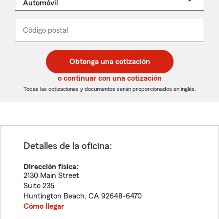
un
nombre
de
producto
del
Código postal
Ingresa
Ingresa
_____
menú
un
un
desplegable
código
código
postal
postal
Obtenga una cotización
de
de
5
5
o continuar con una cotización
dígitos
dígitos
Todas las cotizaciones y documentos serán proporcionados en inglés.
Detalles de la oficina:
Dirección física:
2130 Main Street
Suite 235
Huntington Beach
,
CA
92648-6470
Cómo llegar