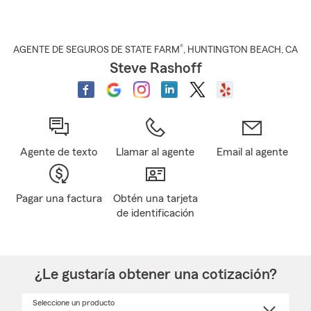
®
AGENTE DE SEGUROS DE STATE FARM
,
HUNTINGTON BEACH
, CA
Steve Rashoff
Agente de texto
Llamar al agente
Email al agente
Pagar una factura
Obtén una tarjeta
de identificación
¿Le gustaría obtener una cotización?
Seleccione un producto
Seleccione