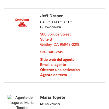
Jeff Draper
CASL® , ChFC® , CLU®
Lic: CA-0B04410
300 Spruce Street
Suite B
Gridley, CA 95948-2218
opens in new window
530-846-2749
Sitio web del agente
Email al agente
Obtener una cotización
Agente de texto
Maria Topete
Lic: CA-0H97476