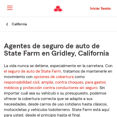
Pasar
al
Iniciar Sesión
contenido
principal
Comienzo
California
del
contenido
principal
Agentes de seguro de auto de
State Farm en Gridley, California
La vida nunca se detiene, especialmente en la carretera. Con
el seguro de auto de State Farm
, tratamos de mantenerle en
movimiento con
opciones de cobertura
como
responsabilidad civil
,
amplia
,
contra choques
,
para gastos
médicos
y
protección contra conductores sin seguro
. Sin
importar cuál sea su vehículo o su presupuesto, podemos
ofrecer la cobertura correcta que se adapte a sus
necesidades, desde carros de uso cotidiano hasta clásicos,
motocicletas y vehículos todoterreno. State Farm está aquí
para usted, desde el principio hasta el final.