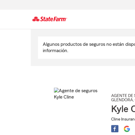
Comienzo
del
Algunos productos de seguros no están disp
contenido
información.
principal
AGENTE DE 
GLENDORA
,
Kyle 
Cline Insura