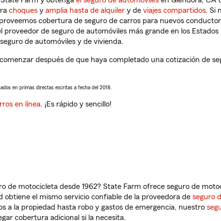
n State Farm y obtenga
el seguro de automóviles
en Glendora, CA q
tra
choques
y
amplia hasta de alquiler
y de
viajes compartidos
. Si
s proveemos cobertura de seguro de carros para nuevos conductores
l proveedor de seguro de automóviles más grande en los Estados
seguro de automóviles y de vivienda.
 comenzar después de que haya completado una cotización de segu
sados en primas directas escritas a fecha del 2018.
rros en línea
. ¡Es rápido y sencillo!
ro de motocicleta desde 1962? State Farm ofrece seguro de motoci
 obtiene el mismo servicio confiable de la proveedora de
seguro 
os a la propiedad hasta robo y gastos de emergencia, nuestro
segu
gar cobertura adicional si la necesita.