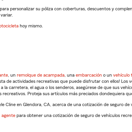
 para personalizar su póliza con coberturas, descuentos y comple
variar.
tocicleta
hoy mismo.
ante
, un
remolque de acampada
, una
embarcación
o un
vehículo 
ista de actividades recreativas que puede disfrutar con ellos! Los 
a la carretera, el agua o los senderos, asegúrese de que sus vehí
 recreativos. Proteja sus artículos más preciados dondequiera qu
e Cline en Glendora, CA, acerca de una cotización de seguro de v
n agente
para obtener una cotización de seguro de vehículos recre