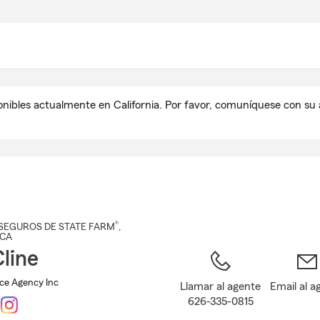
Pasar
al
contenido
principal
onibles actualmente en California. Por favor, comuníquese con s
®
SEGUROS DE STATE FARM
,
 CA
Cline
nce Agency Inc
Llamar al agente
Email al a
626-335-0815