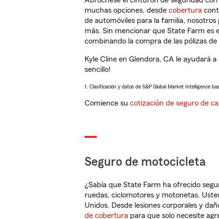
Abróchese el cinturón de seguridad co
muchas opciones, desde
cobertura
con
de automóviles para la familia, nosotro
más. Sin mencionar que State Farm es e
combinando la compra de las pólizas de 
Kyle Cline en Glendora, CA le ayudará a
sencillo!
1. Clasificación y datos de S&P Global Market Intelligence ba
Comience su
cotización de seguro de ca
Seguro de motocicleta
¿Sabía que State Farm ha ofrecido segu
ruedas, ciclomotores y motonetas. Usted
Unidos. Desde lesiones corporales y dañ
de cobertura
para que solo necesite agre