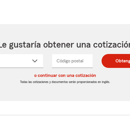
Le gustaría obtener una cotizació
cione
Código postal
Ingresa
Ingresa
Obteng
_____
un
un
re
código
código
cto
o continuar con una cotización
postal
postal
de
de
Todas las cotizaciones y documentos serán proporcionados en inglés.
egable
5
5
dígitos
dígitos