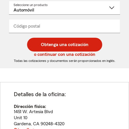
Seleccione un producto
Seleccione
un
nombre
de
producto
del
Código postal
Ingresa
Ingresa
_____
menú
un
un
desplegable
código
código
postal
postal
Obtenga una cotización
de
de
5
5
o continuar con una cotización
dígitos
dígitos
Todas las cotizaciones y documentos serán proporcionados en inglés.
Detalles de la oficina:
Dirección física:
1451 W. Artesia Blvd
Unit 10
Gardena
,
CA
90248-4320