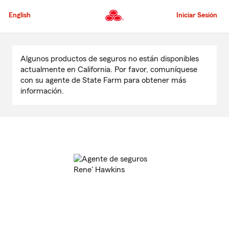
Pasar
al
English
Iniciar Sesión
contenido
principal
Comienzo
del
Algunos productos de seguros no están disponibles
contenido
actualmente en California. Por favor, comuníquese
principal
con su agente de State Farm para obtener más
información.