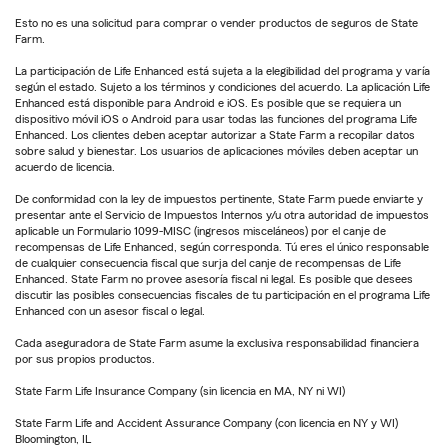
Esto no es una solicitud para comprar o vender productos de seguros de State
Farm.
La participación de Life Enhanced está sujeta a la elegibilidad del programa y varía
según el estado. Sujeto a los términos y condiciones del acuerdo. La aplicación Life
Enhanced está disponible para Android e iOS. Es posible que se requiera un
dispositivo móvil iOS o Android para usar todas las funciones del programa Life
Enhanced. Los clientes deben aceptar autorizar a State Farm a recopilar datos
sobre salud y bienestar. Los usuarios de aplicaciones móviles deben aceptar un
acuerdo de licencia.
De conformidad con la ley de impuestos pertinente, State Farm puede enviarte y
presentar ante el Servicio de Impuestos Internos y/u otra autoridad de impuestos
aplicable un Formulario 1099-MISC (ingresos misceláneos) por el canje de
recompensas de Life Enhanced, según corresponda. Tú eres el único responsable
de cualquier consecuencia fiscal que surja del canje de recompensas de Life
Enhanced. State Farm no provee asesoría fiscal ni legal. Es posible que desees
discutir las posibles consecuencias fiscales de tu participación en el programa Life
Enhanced con un asesor fiscal o legal.
Cada aseguradora de State Farm asume la exclusiva responsabilidad financiera
por sus propios productos.
State Farm Life Insurance Company (sin licencia en MA, NY ni WI)
State Farm Life and Accident Assurance Company (con licencia en NY y WI)
Bloomington, IL