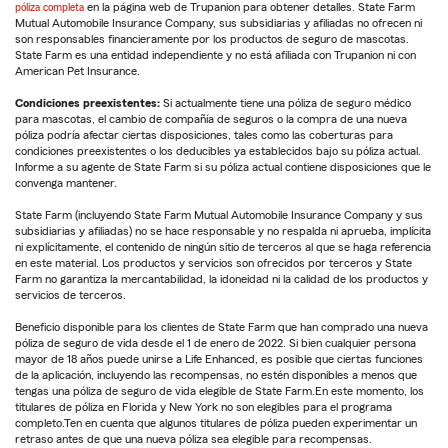
póliza completa
en la página web de Trupanion para obtener detalles. State Farm
Mutual Automobile Insurance Company, sus subsidiarias y afiliadas no ofrecen ni
son responsables financieramente por los productos de seguro de mascotas.
State Farm es una entidad independiente y no está afiliada con Trupanion ni con
American Pet Insurance.
Condiciones preexistentes:
Si actualmente tiene una póliza de seguro médico
para mascotas, el cambio de compañía de seguros o la compra de una nueva
póliza podría afectar ciertas disposiciones, tales como las coberturas para
condiciones preexistentes o los deducibles ya establecidos bajo su póliza actual.
Informe a su agente de State Farm si su póliza actual contiene disposiciones que le
convenga mantener.
State Farm (incluyendo State Farm Mutual Automobile Insurance Company y sus
subsidiarias y afiliadas) no se hace responsable y no respalda ni aprueba, implícita
ni explícitamente, el contenido de ningún sitio de terceros al que se haga referencia
en este material. Los productos y servicios son ofrecidos por terceros y State
Farm no garantiza la mercantabilidad, la idoneidad ni la calidad de los productos y
servicios de terceros.
Beneficio disponible para los clientes de State Farm que han comprado una nueva
póliza de seguro de vida desde el 1 de enero de 2022. Si bien cualquier persona
mayor de 18 años puede unirse a Life Enhanced, es posible que ciertas funciones
de la aplicación, incluyendo las recompensas, no estén disponibles a menos que
tengas una póliza de seguro de vida elegible de State Farm.En este momento, los
titulares de póliza en Florida y New York no son elegibles para el programa
completo.Ten en cuenta que algunos titulares de póliza pueden experimentar un
retraso antes de que una nueva póliza sea elegible para recompensas.