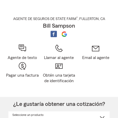
®
AGENTE DE SEGUROS DE STATE FARM
,
FULLERTON
, CA
Bill Sampson
Agente de texto
Llamar al agente
Email al agente
Pagar una factura
Obtén una tarjeta
de identificación
¿Le gustaría obtener una cotización?
Seleccione un producto
Seleccione