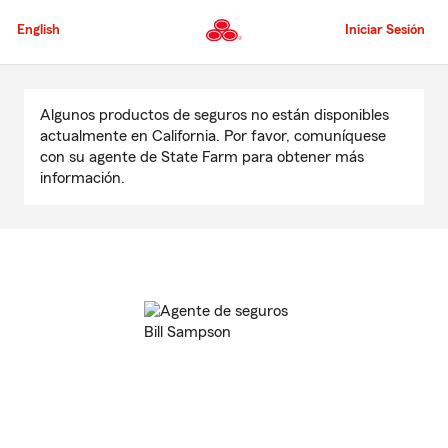
Pasar
al
English
Iniciar Sesión
contenido
principal
Comienzo
del
Algunos productos de seguros no están disponibles
contenido
actualmente en California. Por favor, comuníquese
principal
con su agente de State Farm para obtener más
información.