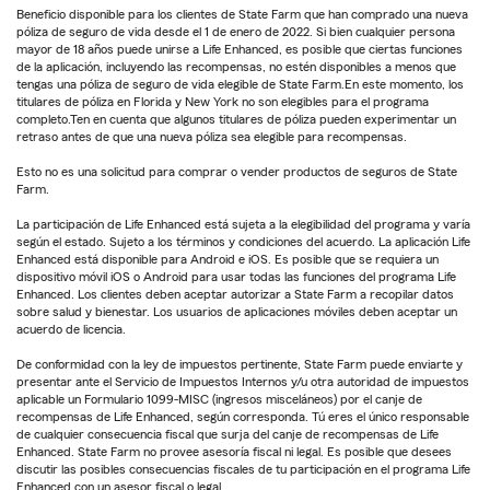
Beneficio disponible para los clientes de State Farm que han comprado una nueva
póliza de seguro de vida desde el 1 de enero de 2022. Si bien cualquier persona
mayor de 18 años puede unirse a Life Enhanced, es posible que ciertas funciones
de la aplicación, incluyendo las recompensas, no estén disponibles a menos que
tengas una póliza de seguro de vida elegible de State Farm.En este momento, los
titulares de póliza en Florida y New York no son elegibles para el programa
completo.Ten en cuenta que algunos titulares de póliza pueden experimentar un
retraso antes de que una nueva póliza sea elegible para recompensas.
Esto no es una solicitud para comprar o vender productos de seguros de State
Farm.
La participación de Life Enhanced está sujeta a la elegibilidad del programa y varía
según el estado. Sujeto a los términos y condiciones del acuerdo. La aplicación Life
Enhanced está disponible para Android e iOS. Es posible que se requiera un
dispositivo móvil iOS o Android para usar todas las funciones del programa Life
Enhanced. Los clientes deben aceptar autorizar a State Farm a recopilar datos
sobre salud y bienestar. Los usuarios de aplicaciones móviles deben aceptar un
acuerdo de licencia.
De conformidad con la ley de impuestos pertinente, State Farm puede enviarte y
presentar ante el Servicio de Impuestos Internos y/u otra autoridad de impuestos
aplicable un Formulario 1099-MISC (ingresos misceláneos) por el canje de
recompensas de Life Enhanced, según corresponda. Tú eres el único responsable
de cualquier consecuencia fiscal que surja del canje de recompensas de Life
Enhanced. State Farm no provee asesoría fiscal ni legal. Es posible que desees
discutir las posibles consecuencias fiscales de tu participación en el programa Life
Enhanced con un asesor fiscal o legal.