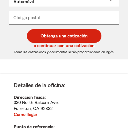
un
nombre
de
producto
del
Código postal
Ingresa
Ingresa
_____
menú
un
un
desplegable
código
código
postal
postal
Obtenga una cotización
de
de
5
5
o continuar con una cotización
dígitos
dígitos
Todas las cotizaciones y documentos serán proporcionados en inglés.
Detalles de la oficina:
Dirección física:
330 North Balcom Ave.
Fullerton
,
CA
92832
Cómo llegar
Punto de referencia: