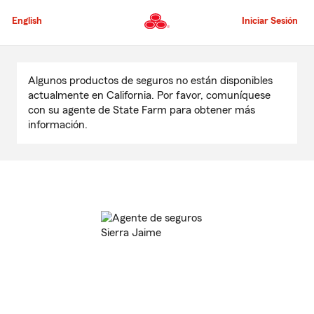
Pasar
al
English
Iniciar Sesión
contenido
principal
Comienzo
del
Algunos productos de seguros no están disponibles
contenido
actualmente en California. Por favor, comuníquese
principal
con su agente de State Farm para obtener más
información.