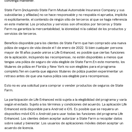
convenga mantener.
State Farm (incluyendo State Farm Mutual Automobile Insurance Company y sus
subsidiarias y afiliadas) no se hace responsable y no respalda ni aprueba, implícita
ni explícitamente, el contenido de ningún sitio de terceros al que se haga referencia
en este material. Los productos y servicios son ofrecidos por terceros y State
Farm no garantiza la mercantabilidad, la idoneidad ni la calidad de los productos y
servicios de terceros.
Beneficio disponible para los clientes de State Farm que han comprado una nueva
póliza de seguro de vida desde el 1 de enero de 2022. Si bien cualquier persona
mayor de 18 años puede unirse a Life Enhanced, es posible que ciertas funciones
de la aplicación, incluyendo las recompensas, no estén disponibles a menos que
tengas una póliza de seguro de vida elegible de State Farm.En este momento, los
titulares de póliza en Florida y New York no son elegibles para el programa
completo.Ten en cuenta que algunos titulares de póliza pueden experimentar un
retraso antes de que una nueva póliza sea elegible para recompensas.
Esto no es una solicitud para comprar o vender productos de seguros de State
Farm.
La participación de Life Enhanced está sujeta a la elegibilidad del programa y varía
según el estado. Sujeto a los términos y condiciones del acuerdo. La aplicación Life
Enhanced está disponible para Android e iOS. Es posible que se requiera un
dispositivo móvil iOS o Android para usar todas las funciones del programa Life
Enhanced. Los clientes deben aceptar autorizar a State Farm a recopilar datos
sobre salud y bienestar. Los usuarios de aplicaciones móviles deben aceptar un
acuerdo de licencia.