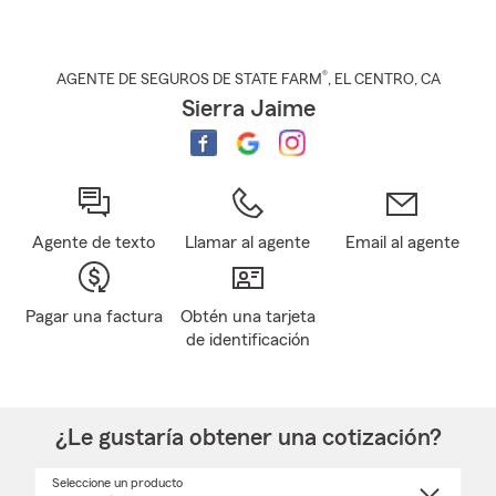
®
AGENTE DE SEGUROS DE STATE FARM
,
EL CENTRO
, CA
Sierra Jaime
Agente de texto
Llamar al agente
Email al agente
Pagar una factura
Obtén una tarjeta
de identificación
¿Le gustaría obtener una cotización?
Seleccione un producto
Seleccione