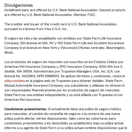
Divulgaciones
Installment loans are offered by U.S. Bank National Association. Deposit products
are offered by U.S. Bank National Association. Member FDIC.
The creditor and issuer of this credit card is U.S. Bank National Association,
pursuant to a license from Visa U.S.A. Inc.
El seguro de vida y las anualidades son emitidos por State Farm Life Insurance
Company. (Sin licencia en MA, NY y WI) State Farm Life and Accident Assurance
Company (con licencia en New York y Wisconsin) Oficinas centrales, Bloomington,
Illinois.
Los productos de seguro de mascotas son suscritos en los Estados Unidos por
American Pet Insurance Company y ZPIC Insurance Company, 6100-4th Ave S,
Seattle, WA 98108. Administrado por Trupanion Managers USA, Inc. (CA: con
licencia No. 0G22803, NPN 9588590). Se aplican términos y condiciones, revise la
póliza completa
en la página web de Trupanion para obtener detalles. State Farm
Mutual Automobile Insurance Company, sus subsidiarias y afiliadas no ofrecen ni
son responsables financieramente por los productos de seguro de mascotas.
State Farm es una entidad independiente y no está afiliada con Trupanion ni con
American Pet Insurance.
Condiciones preexistentes:
Si actualmente tiene una póliza de seguro médico
para mascotas, el cambio de compañía de seguros o la compra de una nueva
póliza podría afectar ciertas disposiciones, tales como las coberturas para
condiciones preexistentes o los deducibles ya establecidos bajo su póliza actual.
Informe a su agente de State Farm si su póliza actual contiene disposiciones que le