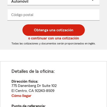
un
nombre
de
producto
del
Código postal
Ingresa
Ingresa
_____
menú
un
un
desplegable
código
código
postal
postal
Obtenga una cotización
de
de
5
5
o continuar con una cotización
dígitos
dígitos
Todas las cotizaciones y documentos serán proporcionados en inglés.
Detalles de la oficina:
Dirección física:
775 Danenberg Dr Suite 102
El Centro
,
CA
92243-8509
Cómo llegar
Punto de referencia: