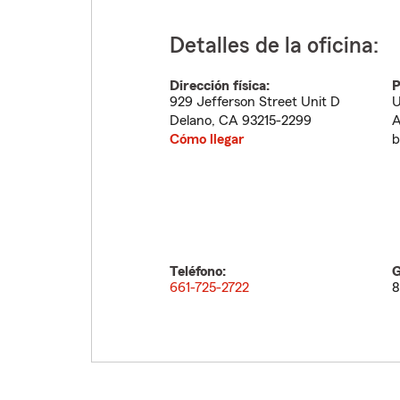
Detalles de la oficina:
Dirección física:
P
929 Jefferson Street Unit D
U
Delano
,
CA
93215-2299
A
Cómo llegar
b
Teléfono:
G
661-725-2722
8