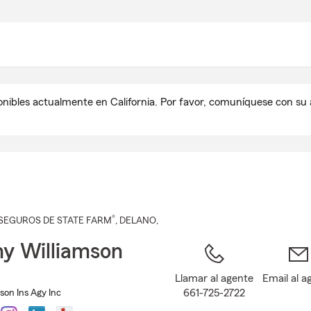
Pasar
al
contenido
principal
onibles actualmente en California. Por favor, comuníquese con s
®
SEGUROS DE STATE FARM
,
DELANO
,
y Williamson
Llamar al agente
Email al a
661-725-2722
son Ins Agy Inc