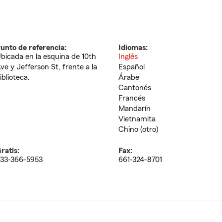
unto de referencia:
Idiomas:
bicada en la esquina de 10th
Inglés
ve y Jefferson St, frente a la
Español
iblioteca.
Árabe
Cantonés
Francés
Mandarín
Vietnamita
Chino (otro)
ratis:
Fax:
33-366-5953
661-324-8701