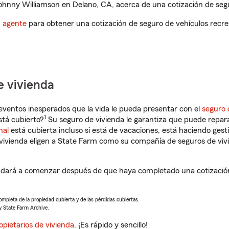
hnny Williamson en Delano, CA, acerca de una cotización de segu
n agente
para obtener una cotización de seguro de vehículos recre
e vivienda
eventos inesperados que la vida le pueda presentar con el
seguro 
1
tá cubierto?
Su seguro de vivienda le garantiza que puede repara
nal
está cubierta incluso si está de vacaciones, está haciendo gest
vivienda eligen a State Farm como su compañía de seguros de viv
dará a comenzar después de que haya completado una cotización 
completa de la propiedad cubierta y de las pérdidas cubiertas.
y State Farm Archive.
opietarios de vivienda
. ¡Es rápido y sencillo!