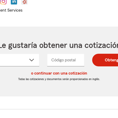
ent Services
Le gustaría obtener una cotizació
cione
Código postal
Ingresa
Ingresa
Obteng
_____
un
un
re
código
código
cto
o continuar con una cotización
postal
postal
de
de
Todas las cotizaciones y documentos serán proporcionados en inglés.
egable
5
5
dígitos
dígitos