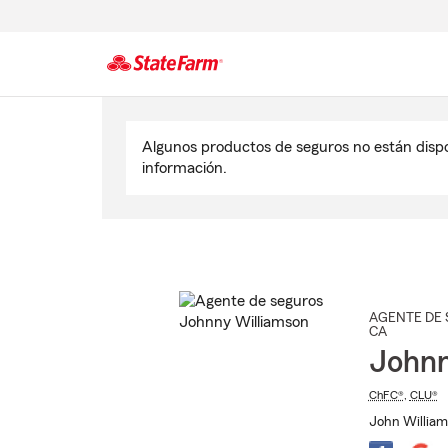
Comienzo
del
Algunos productos de seguros no están disp
contenido
información.
principal
AGENTE DE 
CA
Johnn
ChFC®
,
CLU®
John William