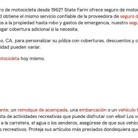
ro de motocicleta desde 1962? State Farm ofrece seguro de motoci
 obtiene el mismo servicio confiable de la proveedora de
seguro 
os a la propiedad hasta robo y gastos de emergencia, nuestro
segu
gar cobertura adicional si la necesita.
o, CA, para personalizar su póliza con coberturas, descuentos y
ilidad pueden variar.
tocicleta
hoy mismo.
ante
, un
remolque de acampada
, una
embarcación
o un
vehículo 
ista de actividades recreativas que puede disfrutar con ellos! Los 
a la carretera, el agua o los senderos, asegúrese de que sus vehí
 recreativos. Proteja sus artículos más preciados dondequiera qu