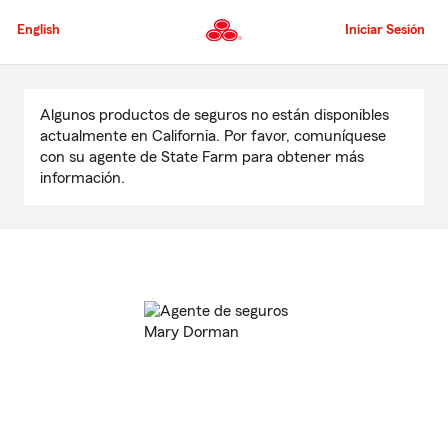
Pasar
al
English
Iniciar Sesión
contenido
principal
Comienzo
del
Algunos productos de seguros no están disponibles
contenido
actualmente en California. Por favor, comuníquese
principal
con su agente de State Farm para obtener más
información.