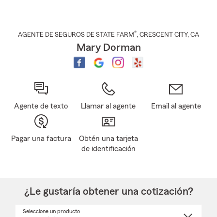
®
AGENTE DE SEGUROS DE STATE FARM
,
CRESCENT CITY
, CA
Mary Dorman
Agente de texto
Llamar al agente
Email al agente
Pagar una factura
Obtén una tarjeta
de identificación
¿Le gustaría obtener una cotización?
Seleccione un producto
Seleccione