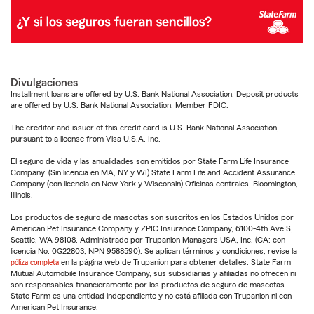
Divulgaciones
Installment loans are offered by U.S. Bank National Association. Deposit products
are offered by U.S. Bank National Association. Member FDIC.
The creditor and issuer of this credit card is U.S. Bank National Association,
pursuant to a license from Visa U.S.A. Inc.
El seguro de vida y las anualidades son emitidos por State Farm Life Insurance
Company. (Sin licencia en MA, NY y WI) State Farm Life and Accident Assurance
Company (con licencia en New York y Wisconsin) Oficinas centrales, Bloomington,
Illinois.
Los productos de seguro de mascotas son suscritos en los Estados Unidos por
American Pet Insurance Company y ZPIC Insurance Company, 6100-4th Ave S,
Seattle, WA 98108. Administrado por Trupanion Managers USA, Inc. (CA: con
licencia No. 0G22803, NPN 9588590). Se aplican términos y condiciones, revise la
póliza completa
en la página web de Trupanion para obtener detalles. State Farm
Mutual Automobile Insurance Company, sus subsidiarias y afiliadas no ofrecen ni
son responsables financieramente por los productos de seguro de mascotas.
State Farm es una entidad independiente y no está afiliada con Trupanion ni con
American Pet Insurance.