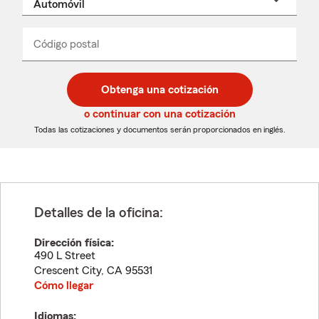
un
nombre
de
producto
del
Código postal
Ingresa
Ingresa
_____
menú
un
un
desplegable
código
código
postal
postal
Obtenga una cotización
de
de
5
5
o continuar con una cotización
dígitos
dígitos
Todas las cotizaciones y documentos serán proporcionados en inglés.
Detalles de la oficina:
Dirección física:
490 L Street
Crescent City
,
CA
95531
Cómo llegar
Idiomas: