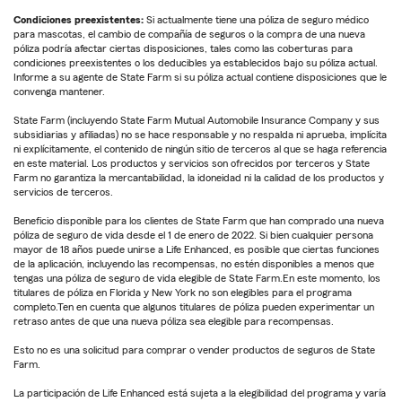
Condiciones preexistentes:
Si actualmente tiene una póliza de seguro médico
para mascotas, el cambio de compañía de seguros o la compra de una nueva
póliza podría afectar ciertas disposiciones, tales como las coberturas para
condiciones preexistentes o los deducibles ya establecidos bajo su póliza actual.
Informe a su agente de State Farm si su póliza actual contiene disposiciones que le
convenga mantener.
State Farm (incluyendo State Farm Mutual Automobile Insurance Company y sus
subsidiarias y afiliadas) no se hace responsable y no respalda ni aprueba, implícita
ni explícitamente, el contenido de ningún sitio de terceros al que se haga referencia
en este material. Los productos y servicios son ofrecidos por terceros y State
Farm no garantiza la mercantabilidad, la idoneidad ni la calidad de los productos y
servicios de terceros.
Beneficio disponible para los clientes de State Farm que han comprado una nueva
póliza de seguro de vida desde el 1 de enero de 2022. Si bien cualquier persona
mayor de 18 años puede unirse a Life Enhanced, es posible que ciertas funciones
de la aplicación, incluyendo las recompensas, no estén disponibles a menos que
tengas una póliza de seguro de vida elegible de State Farm.En este momento, los
titulares de póliza en Florida y New York no son elegibles para el programa
completo.Ten en cuenta que algunos titulares de póliza pueden experimentar un
retraso antes de que una nueva póliza sea elegible para recompensas.
Esto no es una solicitud para comprar o vender productos de seguros de State
Farm.
La participación de Life Enhanced está sujeta a la elegibilidad del programa y varía