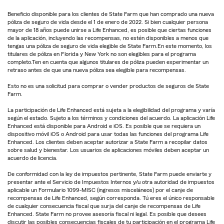
Beneficio disponible para los clientes de State Farm que han comprado una nueva
póliza de seguro de vida desde el 1 de enero de 2022. Si bien cualquier persona
mayor de 18 años puede unirse a Life Enhanced, es posible que ciertas funciones
de la aplicación, incluyendo las recompensas, no estén disponibles a menos que
tengas una póliza de seguro de vida elegible de State Farm.En este momento, los
titulares de póliza en Florida y New York no son elegibles para el programa
completo.Ten en cuenta que algunos titulares de póliza pueden experimentar un
retraso antes de que una nueva póliza sea elegible para recompensas.
Esto no es una solicitud para comprar o vender productos de seguros de State
Farm.
La participación de Life Enhanced está sujeta a la elegibilidad del programa y varía
según el estado. Sujeto a los términos y condiciones del acuerdo. La aplicación Life
Enhanced está disponible para Android e iOS. Es posible que se requiera un
dispositivo móvil iOS o Android para usar todas las funciones del programa Life
Enhanced. Los clientes deben aceptar autorizar a State Farm a recopilar datos
sobre salud y bienestar. Los usuarios de aplicaciones móviles deben aceptar un
acuerdo de licencia.
De conformidad con la ley de impuestos pertinente, State Farm puede enviarte y
presentar ante el Servicio de Impuestos Internos y/u otra autoridad de impuestos
aplicable un Formulario 1099-MISC (ingresos misceláneos) por el canje de
recompensas de Life Enhanced, según corresponda. Tú eres el único responsable
de cualquier consecuencia fiscal que surja del canje de recompensas de Life
Enhanced. State Farm no provee asesoría fiscal ni legal. Es posible que desees
discutir las posibles consecuencias fiscales de tu participación en el programa Life