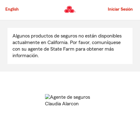
Pasar
al
English
Iniciar Sesión
contenido
principal
Comienzo
del
Algunos productos de seguros no están disponibles
contenido
actualmente en California. Por favor, comuníquese
principal
con su agente de State Farm para obtener más
información.