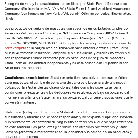
El seguro de vida y las anualidades son emitidos por State Farm Life Insurance
Company. (Sin licencia en MA, NY y WI) State Farm Life and Accident Assurance
Company (con licencia en New York y Wisconsin) Oficinas centrales, Bloomington,
Illinois.
Los productos de seguro de mascotas son suscritos en los Estados Unidos por
American Pet Insurance Company y ZPIC Insurance Company, 6100-4th Ave S,
Seattle, WA 98108. Administrado por Trupanion Managers USA, Inc. (CA: con
licencia No. 0G22803, NPN 9588590). Se aplican términos y condiciones, revise la
póliza completa
en la página web de Trupanion para obtener detalles. State Farm
Mutual Automobile Insurance Company, sus subsidiarias y afiliadas no ofrecen ni
son responsables financieramente por los productos de seguro de mascotas.
State Farm es una entidad independiente y no está afiliada con Trupanion ni con
American Pet Insurance.
Condiciones preexistentes:
Si actualmente tiene una póliza de seguro médico
para mascotas, el cambio de compañía de seguros o la compra de una nueva
póliza podría afectar ciertas disposiciones, tales como las coberturas para
condiciones preexistentes o los deducibles ya establecidos bajo su póliza actual.
Informe a su agente de State Farm si su póliza actual contiene disposiciones que le
convenga mantener.
State Farm (incluyendo State Farm Mutual Automobile Insurance Company y sus
subsidiarias y afiliadas) no se hace responsable y no respalda ni aprueba, implícita
ni explícitamente, el contenido de ningún sitio de terceros al que se haga referencia
en este material. Los productos y servicios son ofrecidos por terceros y State
Farm no garantiza la mercantabilidad, la idoneidad ni la calidad de los productos y
servicios de terceros.