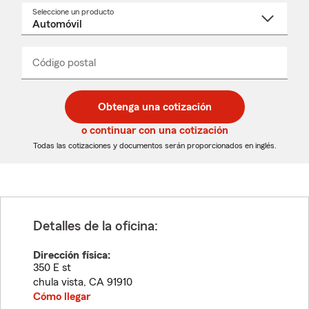
Seleccione un producto
Seleccione
un
nombre
de
producto
del
Código postal
Ingresa
Ingresa
_____
menú
un
un
desplegable
código
código
postal
postal
Obtenga una cotización
de
de
5
5
o continuar con una cotización
dígitos
dígitos
Todas las cotizaciones y documentos serán proporcionados en inglés.
Detalles de la oficina:
Dirección física:
350 E st
chula vista
,
CA
91910
Cómo llegar