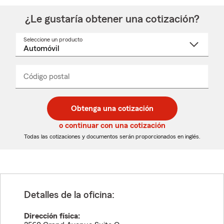
¿Le gustaría obtener una cotización?
Seleccione un producto
Seleccione
un
nombre
de
producto
del
Código postal
Ingresa
Ingresa
_____
menú
un
un
desplegable
código
código
postal
postal
Obtenga una cotización
de
de
5
5
o continuar con una cotización
dígitos
dígitos
Todas las cotizaciones y documentos serán proporcionados en inglés.
Detalles de la oficina:
Dirección física: