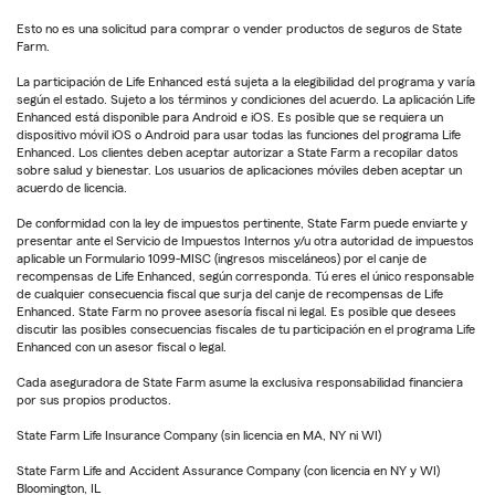
Esto no es una solicitud para comprar o vender productos de seguros de State
Farm.
La participación de Life Enhanced está sujeta a la elegibilidad del programa y varía
según el estado. Sujeto a los términos y condiciones del acuerdo. La aplicación Life
Enhanced está disponible para Android e iOS. Es posible que se requiera un
dispositivo móvil iOS o Android para usar todas las funciones del programa Life
Enhanced. Los clientes deben aceptar autorizar a State Farm a recopilar datos
sobre salud y bienestar. Los usuarios de aplicaciones móviles deben aceptar un
acuerdo de licencia.
De conformidad con la ley de impuestos pertinente, State Farm puede enviarte y
presentar ante el Servicio de Impuestos Internos y/u otra autoridad de impuestos
aplicable un Formulario 1099-MISC (ingresos misceláneos) por el canje de
recompensas de Life Enhanced, según corresponda. Tú eres el único responsable
de cualquier consecuencia fiscal que surja del canje de recompensas de Life
Enhanced. State Farm no provee asesoría fiscal ni legal. Es posible que desees
discutir las posibles consecuencias fiscales de tu participación en el programa Life
Enhanced con un asesor fiscal o legal.
Cada aseguradora de State Farm asume la exclusiva responsabilidad financiera
por sus propios productos.
State Farm Life Insurance Company (sin licencia en MA, NY ni WI)
State Farm Life and Accident Assurance Company (con licencia en NY y WI)
Bloomington, IL