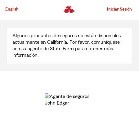
Pasar
al
English
Iniciar Sesión
contenido
principal
Comienzo
del
Algunos productos de seguros no están disponibles
contenido
actualmente en California. Por favor, comuníquese
principal
con su agente de State Farm para obtener más
información.