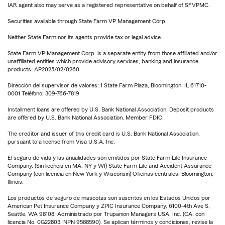
IAR agent also may serve as a registered representative on behalf of SFVPMC.
Securities available through State Farm VP Management Corp.
Neither State Farm nor its agents provide tax or legal advice.
State Farm VP Management Corp. is a separate entity from those affiliated and/or
unaffiliated entities which provide advisory services, banking and insurance
products. AP2025/02/0260
Dirección del supervisor de valores: 1 State Farm Plaza, Bloomington, IL 61710-
0001 Teléfono: 309-766-7819
Installment loans are offered by U.S. Bank National Association. Deposit products
are offered by U.S. Bank National Association. Member FDIC.
The creditor and issuer of this credit card is U.S. Bank National Association,
pursuant to a license from Visa U.S.A. Inc.
El seguro de vida y las anualidades son emitidos por State Farm Life Insurance
Company. (Sin licencia en MA, NY y WI) State Farm Life and Accident Assurance
Company (con licencia en New York y Wisconsin) Oficinas centrales, Bloomington,
Illinois.
Los productos de seguro de mascotas son suscritos en los Estados Unidos por
American Pet Insurance Company y ZPIC Insurance Company, 6100-4th Ave S,
Seattle, WA 98108. Administrado por Trupanion Managers USA, Inc. (CA: con
licencia No. 0G22803, NPN 9588590). Se aplican términos y condiciones, revise la