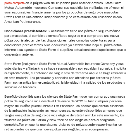
póliza completa
en la página web de Trupanion para obtener detalles. State Farm
Mutual Automobile Insurance Company, sus subsidiarias y afiliadas no ofrecen ni
son responsables financieramente por los productos de seguro de mascotas.
State Farm es una entidad independiente y no está afiliada con Trupanion ni con
American Pet Insurance.
Condiciones preexistentes:
Si actualmente tiene una póliza de seguro médico
para mascotas, el cambio de compañía de seguros o la compra de una nueva
póliza podría afectar ciertas disposiciones, tales como las coberturas para
condiciones preexistentes o los deducibles ya establecidos bajo su póliza actual.
Informe a su agente de State Farm si su póliza actual contiene disposiciones que le
convenga mantener.
State Farm (incluyendo State Farm Mutual Automobile Insurance Company y sus
subsidiarias y afiliadas) no se hace responsable y no respalda ni aprueba, implícita
ni explícitamente, el contenido de ningún sitio de terceros al que se haga referencia
en este material. Los productos y servicios son ofrecidos por terceros y State
Farm no garantiza la mercantabilidad, la idoneidad ni la calidad de los productos y
servicios de terceros.
Beneficio disponible para los clientes de State Farm que han comprado una nueva
póliza de seguro de vida desde el 1 de enero de 2022. Si bien cualquier persona
mayor de 18 años puede unirse a Life Enhanced, es posible que ciertas funciones
de la aplicación, incluyendo las recompensas, no estén disponibles a menos que
tengas una póliza de seguro de vida elegible de State Farm.En este momento, los
titulares de póliza en Florida y New York no son elegibles para el programa
completo.Ten en cuenta que algunos titulares de póliza pueden experimentar un
retraso antes de que una nueva póliza sea elegible para recompensas.