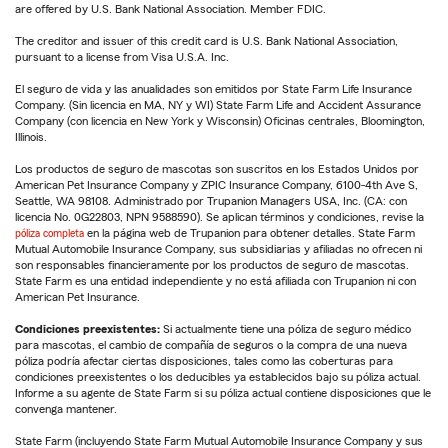
are offered by U.S. Bank National Association. Member FDIC.
The creditor and issuer of this credit card is U.S. Bank National Association,
pursuant to a license from Visa U.S.A. Inc.
El seguro de vida y las anualidades son emitidos por State Farm Life Insurance
Company. (Sin licencia en MA, NY y WI) State Farm Life and Accident Assurance
Company (con licencia en New York y Wisconsin) Oficinas centrales, Bloomington,
Illinois.
Los productos de seguro de mascotas son suscritos en los Estados Unidos por
American Pet Insurance Company y ZPIC Insurance Company, 6100-4th Ave S,
Seattle, WA 98108. Administrado por Trupanion Managers USA, Inc. (CA: con
licencia No. 0G22803, NPN 9588590). Se aplican términos y condiciones, revise la
póliza completa
en la página web de Trupanion para obtener detalles. State Farm
Mutual Automobile Insurance Company, sus subsidiarias y afiliadas no ofrecen ni
son responsables financieramente por los productos de seguro de mascotas.
State Farm es una entidad independiente y no está afiliada con Trupanion ni con
American Pet Insurance.
Condiciones preexistentes:
Si actualmente tiene una póliza de seguro médico
para mascotas, el cambio de compañía de seguros o la compra de una nueva
póliza podría afectar ciertas disposiciones, tales como las coberturas para
condiciones preexistentes o los deducibles ya establecidos bajo su póliza actual.
Informe a su agente de State Farm si su póliza actual contiene disposiciones que le
convenga mantener.
State Farm (incluyendo State Farm Mutual Automobile Insurance Company y sus