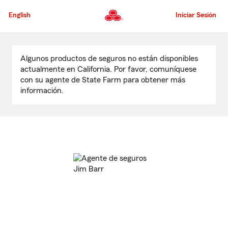
Pasar
al
English
Iniciar Sesión
contenido
principal
Comienzo
del
Algunos productos de seguros no están disponibles
contenido
actualmente en California. Por favor, comuníquese
principal
con su agente de State Farm para obtener más
información.