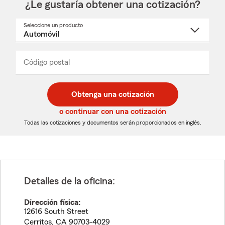
¿Le gustaría obtener una cotización?
Seleccione un producto
Seleccione
un
nombre
de
producto
del
Código postal
Ingresa
Ingresa
_____
menú
un
un
desplegable
código
código
postal
postal
Obtenga una cotización
de
de
5
5
o continuar con una cotización
dígitos
dígitos
Todas las cotizaciones y documentos serán proporcionados en inglés.
Detalles de la oficina:
Dirección física:
12616 South Street
Cerritos
,
CA
90703-4029