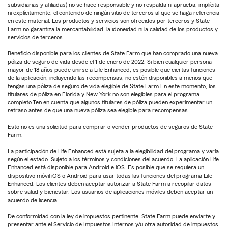
subsidiarias y afiliadas) no se hace responsable y no respalda ni aprueba, implícita
ni explícitamente, el contenido de ningún sitio de terceros al que se haga referencia
en este material. Los productos y servicios son ofrecidos por terceros y State
Farm no garantiza la mercantabilidad, la idoneidad ni la calidad de los productos y
servicios de terceros.
Beneficio disponible para los clientes de State Farm que han comprado una nueva
póliza de seguro de vida desde el 1 de enero de 2022. Si bien cualquier persona
mayor de 18 años puede unirse a Life Enhanced, es posible que ciertas funciones
de la aplicación, incluyendo las recompensas, no estén disponibles a menos que
tengas una póliza de seguro de vida elegible de State Farm.En este momento, los
titulares de póliza en Florida y New York no son elegibles para el programa
completo.Ten en cuenta que algunos titulares de póliza pueden experimentar un
retraso antes de que una nueva póliza sea elegible para recompensas.
Esto no es una solicitud para comprar o vender productos de seguros de State
Farm.
La participación de Life Enhanced está sujeta a la elegibilidad del programa y varía
según el estado. Sujeto a los términos y condiciones del acuerdo. La aplicación Life
Enhanced está disponible para Android e iOS. Es posible que se requiera un
dispositivo móvil iOS o Android para usar todas las funciones del programa Life
Enhanced. Los clientes deben aceptar autorizar a State Farm a recopilar datos
sobre salud y bienestar. Los usuarios de aplicaciones móviles deben aceptar un
acuerdo de licencia.
De conformidad con la ley de impuestos pertinente, State Farm puede enviarte y
presentar ante el Servicio de Impuestos Internos y/u otra autoridad de impuestos